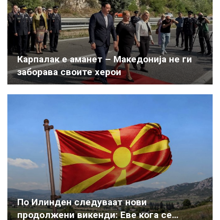
Карпалак е аманет – Македонија не ги
заборава своите херои
По Илинден следуваат нови
продолжени викенди: Еве кога се…