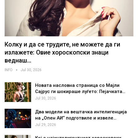
Колку и да се трудите, не можете да ги
излажете: Овие хороскопски знаци
веднаш…
INFO
Jul 30, 2026
Новата насловна страница со Мајли
Сајрус ги шокираше луѓето: Пејачката…
Jul 30, 2026
Два модели на вештачка интелигенција
на „Опен АИ“ подготвиле и извеле…
Jul 29, 2026