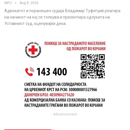
INFO
Aug 8, 2026
Адвокатот и поранешен судија Владимир Туфегџиќ реагира
на начинот на кој се толкува и презентира одлуката на
Уставниот суд, оценувајќи дека…
- Advertisement -