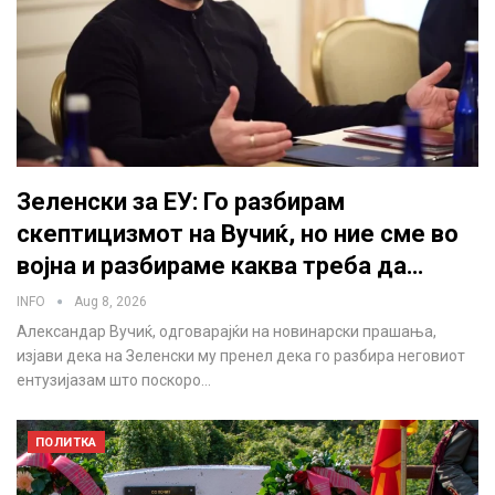
Зеленски за ЕУ: Го разбирам
скептицизмот на Вучиќ, но ние сме во
војна и разбираме каква треба да…
INFO
Aug 8, 2026
Александар Вучиќ, одговарајќи на новинарски прашања,
изјави дека на Зеленски му пренел дека го разбира неговиот
ентузијазам што поскоро…
ПОЛИТКА