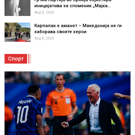
иницијатива за споменик „Мајка…
Aug 8, 2026
Карпалак е аманет – Македонија не ги
заборава своите херои
Aug 8, 2026
Спорт