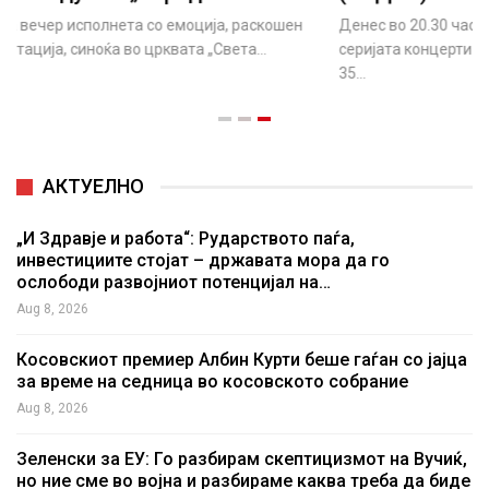
Денес во 20.30 часот на стадионот во Охрид е првиот од
серијата концерти од блокот „Силно светнал ден“ по повод
35…
АКТУЕЛНО
„И Здравје и работа“: Рударството паѓа,
инвестициите стојат – државата мора да го
ослободи развојниот потенцијал на…
Aug 8, 2026
Косовскиот премиер Албин Курти беше гаѓан со јајца
за време на седница во косовското собрание
Aug 8, 2026
Зеленски за ЕУ: Го разбирам скептицизмот на Вучиќ,
но ние сме во војна и разбираме каква треба да биде