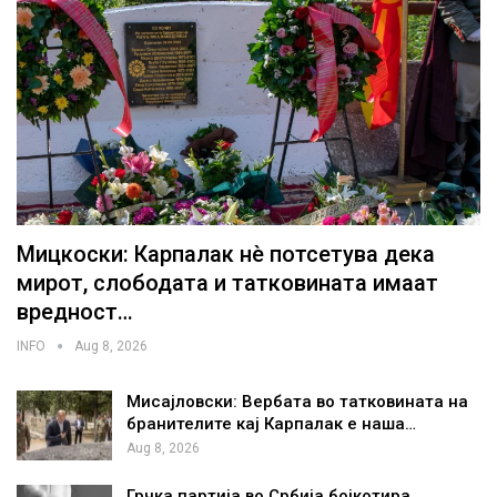
Мицкоски: Карпалак нè потсетува дека
мирот, слободата и татковината имаат
вредност…
INFO
Aug 8, 2026
Мисајловски: Вербата во татковината на
бранителите кај Карпалак е наша…
Aug 8, 2026
Грчка партија во Србија бојкотира