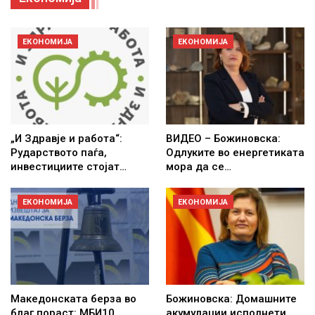
ЕКОНОМИЈА
ЕКОНОМИЈА
„И Здравје и работа“:
ВИДЕО – Божиновска:
Рударството паѓа,
Одлуките во енергетиката
инвестициите стојат…
мора да се…
ЕКОНОМИЈА
ЕКОНОМИЈА
Македонската берза во
Божиновска: Домашните
благ пораст: МБИ10
акумулации исполнети