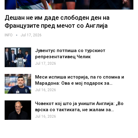
Дешан не им даде слободен ден на
Французите пред мечот со Англија
INFO
Jul 17, 2026
Јувентус потпиша со турскиот
репрезентативец Челик
Jul 17, 2026
Меси испиша историја, па го спомна и
Марадона: Ова е мој подарок за…
Jul 16, 2026
Човекот кој што ја уништи Англија: „Во
врска со тактиката, не жалам за…
Jul 16, 2026