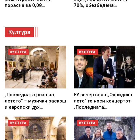
порасна за 0,08…
70%, обезбедена…
Култура
КУЛТУРА
КУЛТУРА
„Последната роза на
ЕУ вечерта на „Охридско
летото“ – музички раскош
лето“ го носи концертот
и европски дух…
„Последната…
КУЛТУРА
КУЛТУРА