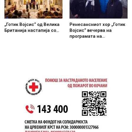
„Готик Војсис“ од Велика
Ренесансниот хор „Готик
Британија настапија со…
Војсис“ вечерва на
програмата на…