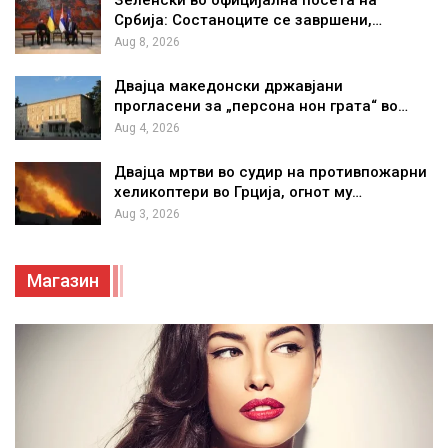
Зеленски во официјална посета на
Србија: Состаноците се завршени,…
Aug 8, 2026
Двајца македонски државјани
прогласени за „персона нон грата“ во…
Aug 4, 2026
Двајца мртви во судир на противпожарни
хеликоптери во Грција, огнот му…
Aug 3, 2026
Магазин