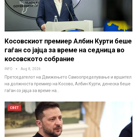
Косовскиот премиер Албин Курти беше
гаѓан со јајца за време на седница во
косовското собрание
INFO
Aug 8, 2026
Претседателот на Движењето Самоопределување и вршител
на должноста премиер на Косово, Албин Курти, денеска беше
гаѓан со јајца за време на…
СВЕТ