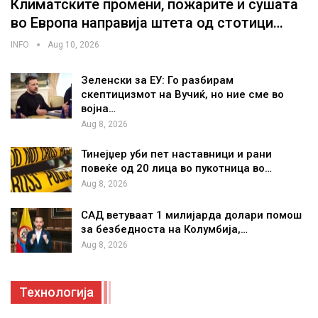
Климатските промени, пожарите и сушата
во Европа направија штета од стотици…
INFO
Aug 10, 2026
Зеленски за ЕУ: Го разбирам
скептицизмот на Вучиќ, но ние сме во
војна…
Aug 8, 2026
Тинејџер уби пет наставници и рани
повеќе од 20 лица во пукотница во…
Aug 8, 2026
САД ветуваат 1 милијарда долари помош
за безбедноста на Колумбија,…
Aug 8, 2026
Технологија