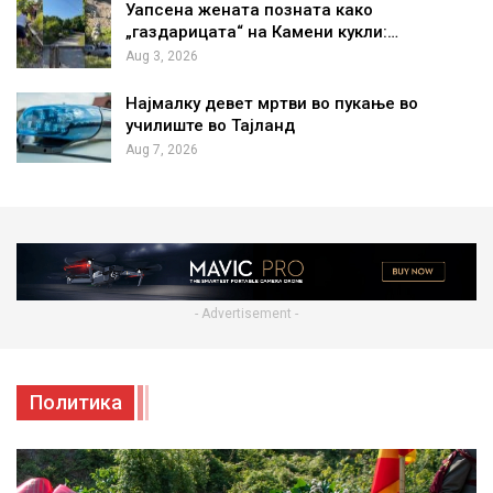
Уапсена жената позната како
„газдарицата“ на Камени кукли:…
Aug 3, 2026
Најмалку девет мртви во пукање во
училиште во Тајланд
Aug 7, 2026
- Advertisement -
Политика