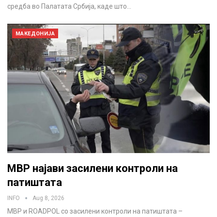
средба во Палатата Србија, каде што…
МАКЕДОНИЈА
МВР најави засилени контроли на
патиштата
INFO
Aug 8, 2026
МВР и ROADPOL со засилени контроли на патиштата –