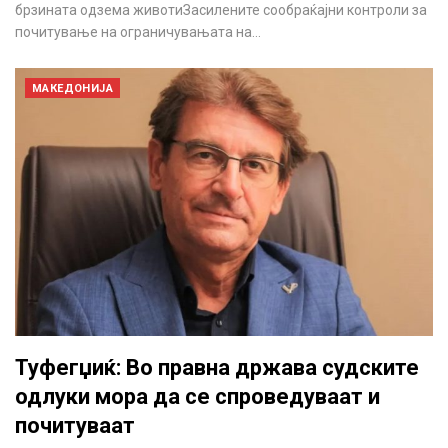
брзината одзема животиЗасилените сообраќајни контроли за
почитување на ограничувањата на…
МАКЕДОНИЈА
Туфегџиќ: Во правна држава судските
одлуки мора да се спроведуваат и
почитуваат