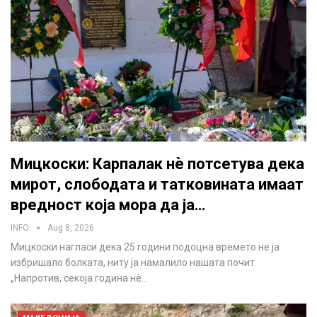
Мицкоски: Карпалак нè потсетува дека
мирот, слободата и татковината имаат
вредност која мора да ја…
INFO
Aug 8, 2026
Мицкоски нагласи дека 25 години подоцна времето не ја
избришало болката, ниту ја намалило нашата почит.
„Напротив, секоја година нè…