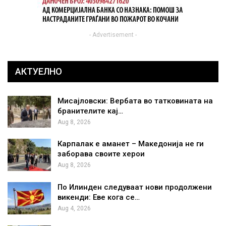
- Advertisement -
АКТУЕЛНО
Мисајловски: Вербата во татковината на
бранителите кај…
Aug 8, 2026
Карпалак е аманет – Македонија не ги
заборава своите херои
Aug 8, 2026
По Илинден следуваат нови продолжени
викенди: Еве кога се…
Aug 4, 2026