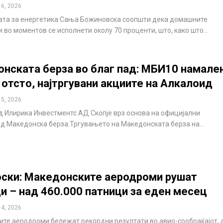
 6, 2026
ата за енергетика Сања Божиновска соопшти дека домашните
 во моментов се исполнети околу 70 проценти, што, како што…
нската берза во благ пад: МБИ10 намале
5 отсто, најтргувани акциите на Алкалоид
 5, 2026
д Илирика Инвестментс АД Скопје врз основа на официјални
д Македонска берза.Тргувањето на Македонската берза на…
ски: Македонските аеродроми рушат
и – над 460.000 патници за еден месец
 4, 2026
те аеродроми бележат рекордни резултати во авио-сообраќајот, 