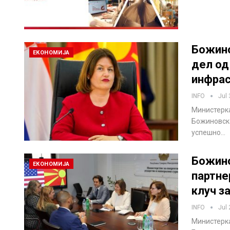
Божино
ЕКОНОМИЈА
дел од
инфрас
INFO
Jul 
Министерка
Божиновска
успешно…
Божино
ЕКОНОМИЈА
партне
клуч з
INFO
Jul 
Министерка