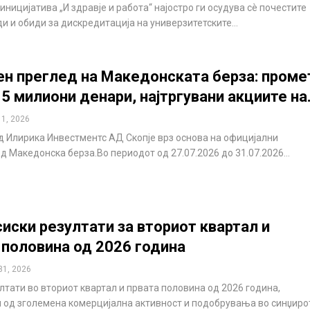
иницијатива „И здравје и работа“ најостро ги осудува сè почестите
ди и обиди за дискредитација на универзитетските…
н преглед на Македонската берза: проме
15 милиони денари, најтргувани акциите на
 1, 2026
д Илирика Инвестментс АД Скопје врз основа на официјални
д Македонска берза.Во периодот од 27.07.2026 до 31.07.2026…
иски резултати за вториот квартал и
 половина од 2026 година
31, 2026
лтати во вториот квартал и првата половина од 2026 година,
од зголемена комерцијална активност и подобрувања во синџиро