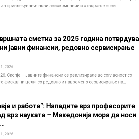
 за привлекување нови авиокомпании и отворање нови…
вршната сметка за 2025 година потврдува
ни јавни финансии, редовно сервисирање
 1, 2026
026, Скопје – Јавните финансии се реализирале во согласност со
е фискални цели, со редовно и навремено сервисирање на…
авје и работа“: Нападите врз професорите
ад врз науката – Македонија мора да носи
и…
 1, 2026