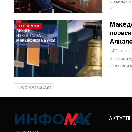
Божиновска
на…
Македо
ЕКОНОМИЈА
порасна
Алкал
INFO
Jul 
Изготвен о
податоци о
ПОСТАРИ ОБЈАВИ
АКТУЕЛ