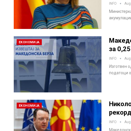
INFO
Aug
Министерк
акумулации
Македо
ЕКОНОМИЈА
за 0,2
INFO
Aug
Изготвен о
податоци о
Николо
ЕКОНОМИЈА
рекорд
INFO
Aug
Македонски