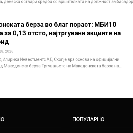
, денеска оствари средба со вршителката на должност амбасадо
нската берза во благ пораст: МБИ10
 за 0,13 отсто, најтргувани акциите на
оид
28, 2026
д Илирика Инвестментс АД Скопје врз основа на официјални
д Македонска берза.Тргувањето на Македонската берза на…
НО
ПОПУЛАРНО