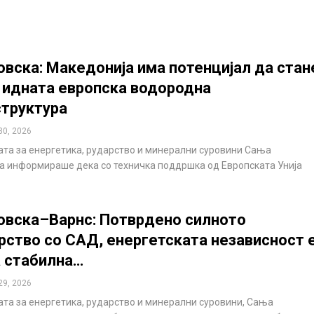
вска: Македонија има потенцијал да стан
 идната европска водородна
труктура
30, 2026
та за енергетика, рударство и минерални суровини Сања
 информираше дека со техничка поддршка од Европската Унија
вска–Варнс: Потврдено силното
рство со САД, енергетската независност 
а стабилна…
29, 2026
та за енергетика, рударство и минерални суровини, Сања