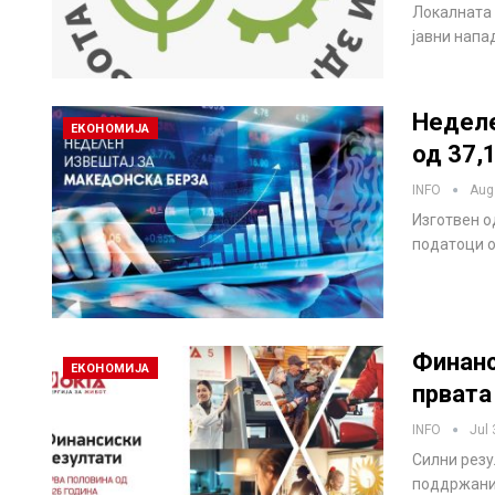
Локалната 
јавни напа
Неделе
ЕКОНОМИЈА
од 37,
INFO
Aug
Изготвен о
податоци о
Финанс
ЕКОНОМИЈА
првата
INFO
Jul 
Силни резу
поддржани 