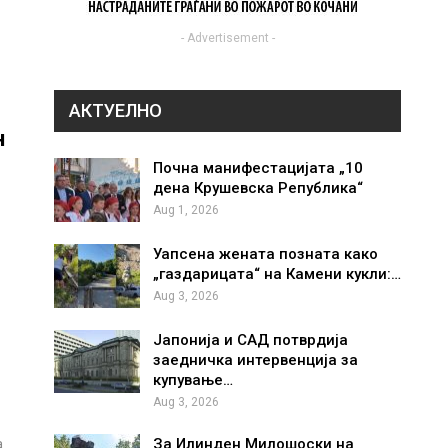
- Advertisement -
АКТУЕЛНО
н
Почна манифестацијата „10
дена Крушевска Република“
Aug 1, 2026
Уапсена жената позната како
„газдарицата“ на Камени кукли:…
Aug 3, 2026
Јапонија и САД потврдија
заедничка интервенција за
купување…
Aug 3, 2026
За Илинден Милошоски на
а