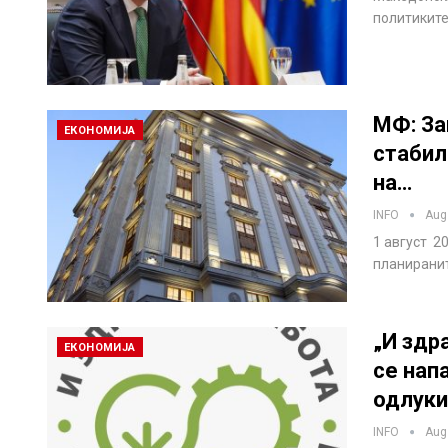
политиките
МФ: За
ЕКОНОМИЈА
стабил
на…
INFO
Aug
1 август 2
планиранит
„И здр
ЕКОНОМИЈА
се нап
одлук
INFO
Aug