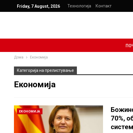
Технологија
Контакт
Friday, 7 August, 2026
ПО
Дома
Економија
Категорија на прелистување
Економија
Божино
ЕКОНОМИЈА
70%, о
систе