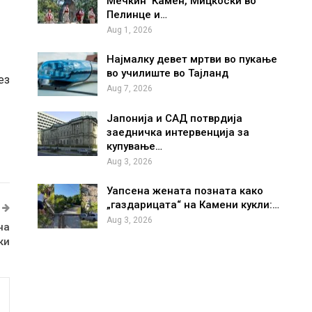
Мечкин Камен, Мицкоски во
Пелинце и…
Aug 1, 2026
Најмалку девет мртви во пукање
во училиште во Тајланд
ез
Aug 7, 2026
Јапонија и САД потврдија
заедничка интервенција за
купување…
Aug 3, 2026
Уапсена жената позната како
„газдарицата“ на Камени кукли:…
Aug 3, 2026
на
ки