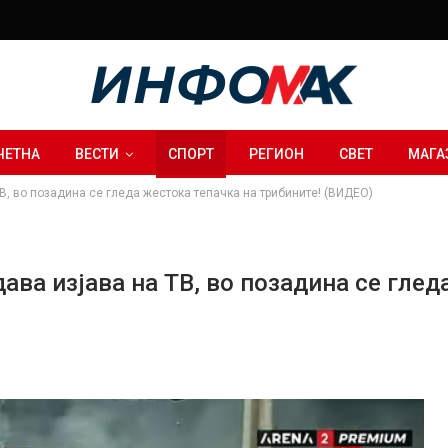
ЧЕТНА
ВЕСТИ
СПОРТ
РЕГИОН
СВЕТ
МАГА
ТВ, во позадина се гледа жестока тепачка на трибините! (ВИДЕО)
ава изјава на ТВ, во позадина се глед