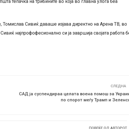
пшта тепачка на трибините во која во главна улога беа
е, Томислав Сивиќ даваше изјава директно на Арена ТВ, во
 Сивиќ најпрофофесионално си ја завршија својата работа б
СЛЕДНА
САД ја суспендираа целата воена помош за Украи
по спорот меѓу Трамп и Зеленс
ПОВЕЌЕ ОД АВТОРОТ