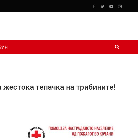
ЗИН
а жестока тепачка на трибините!