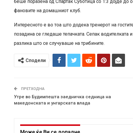
беше поразена од Спартак Суботица со 1:3 дојде до о
фановите на домашниот клуб.
Интересното е во тоа што додека тренерот на гостит
позадина се гледаше тепачката. Сепак водителката и
разлика што се случуваше на трибините.
Сподели
ПРЕТХОДНА
Утре во Будимпешта заедничка седница на
македонската и унгарската влада
Може ќе Ви се допадне