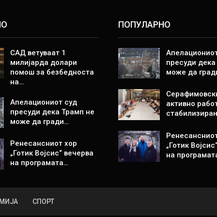
НО
ПОПУЛАРНО
САД ветуваат 1
Апелациониот
милијарда долари
пресуди дека
помош за безбедноста
може да град
на…
Серафимовск
Апелациониот суд
активно рабо
пресуди дека Трамп не
стабилизира
може да гради…
Ренесансниот
Ренесансниот хор
„Готик Војсис
„Готик Војсис“ вечерва
на програмат
на програмата…
МИЈА
СПОРТ