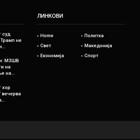
ЛИНКОВИ
 суд
Home
Политка
 Трамп не
Свет
Македонија
и…
Економија
Спорт
и: МЗШВ
ти на
ње на…
 хор
“ вечерва
а…