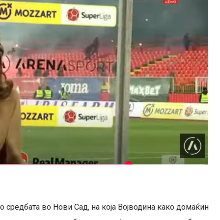
по средбата во Нови Сад, на која Војводина како домаќин