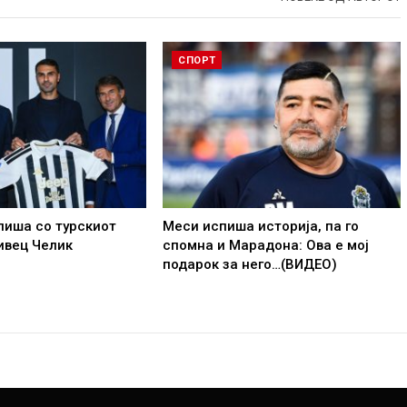
СПОРТ
пиша со турскиот
Меси испиша историја, па го
ивец Челик
спомна и Марадона: Ова е мој
подарок за него…(ВИДЕО)