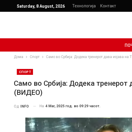
Технологија
Контакт
Saturday, 8 August, 2026
ПО
Дома
Спорт
Само во Србија: Додека тренерот дава изјава на 
СПОРТ
Само во Србија: Додека тренерот д
(ВИДЕО)
На
4 Mar, 2025 год. во 09:29 часот.
Од
INFO