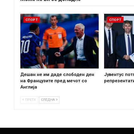
СПОРТ
СПОРТ
Дешан не им даде слободен ден
Јувентус пот
на Французите пред мечот со
репрезентат
Англија
ПРЕТХ
СЛЕДНА