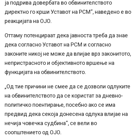
ја подрива довербата во обвинителството
директно го крши Уставот на РСМ“, наведено е во
реакцијата на ОЈО.
Оттаму потенцираат дека јавноста треба да знае
дека согласно Уставот на РСМ и согласно
законите никој не може да влијае врз законитото,
непристрасното и објективното вршење на
функцијата на обвинителството.
„Од тие причини не смее да се дозволи одлуките
на обвинителството да се користат за дневно-
политичко поентирање, посебно ако се има
предвид дека секоја донесена одлука влијае на
нечија човечка судбина“, се вели во
соопштението од ОЈО.