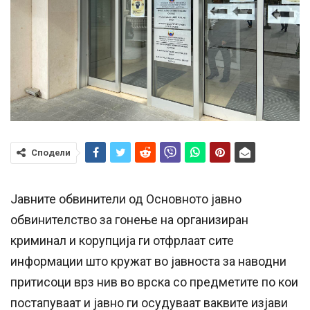
Сподели
Јавните обвинители од Основното јавно
обвинителство за гонење на организиран
криминал и корупција ги отфрлаат сите
информации што кружат во јавноста за наводни
притисоци врз нив во врска со предметите по кои
постапуваат и јавно ги осудуваат ваквите изјави