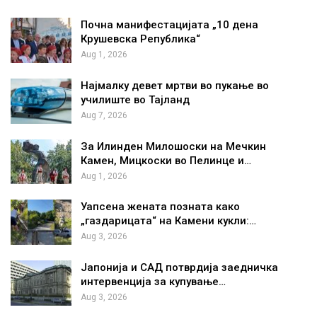
Почна манифестацијата „10 дена
Крушевска Република“
Aug 1, 2026
Најмалку девет мртви во пукање во
училиште во Тајланд
Aug 7, 2026
За Илинден Милошоски на Мечкин
Камен, Мицкоски во Пелинце и…
Aug 1, 2026
Уапсена жената позната како
„газдарицата“ на Камени кукли:…
Aug 3, 2026
Јапонија и САД потврдија заедничка
интервенција за купување…
Aug 3, 2026