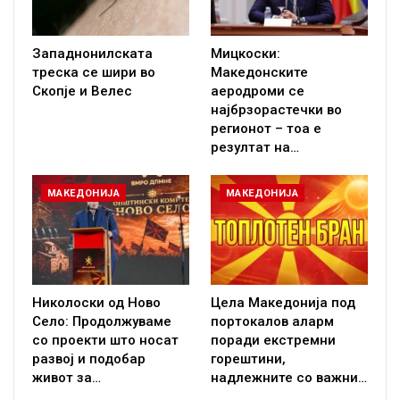
Западнонилската
Мицкоски:
треска се шири во
Македонските
Скопје и Велес
аеродроми се
најбрзорастечки во
регионот – тоа е
резултат на…
МАКЕДОНИЈА
МАКЕДОНИЈА
Николоски од Ново
Цела Македонија под
Село: Продолжуваме
портокалов аларм
со проекти што носат
поради екстремни
развој и подобар
горештини,
живот за…
надлежните со важни…