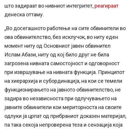
што задираат во нивниот интегритет,
реагираат
денеска оттаму.
„Во досегашното работење на сите обвинители во
ова обвинителство, без исклучок, во ниту еден
момент ниту од Основниот јавен обвинител
Ислам Абази, ниту од кој било друг не била
загрозена нивната самостојност и одговорност
при извршување на нивната функција. Принципот
на хиерархија и субординација, на кои се темели
функционирањето на јавното обвинителство, не
задира во независноста при одлучувањето на
јавните обвинители кои мериторноста на своите
одлуки ја црпат од прибраниот доказен материјал,
па така секоја непроверена теза и сензација која