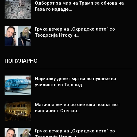
Одборот за мир на Трамп за обнова на
Газа го издаде…
Грчка вечер на „Охридско лето“ со
Теодосија Нтоку и…
ПОПУЛАРНО
Најмалку девет мртви во пукање во
училиште во Тајланд
Магична вечер со светски познатиот
виолинист Стефан…
Грчка вечер на „Охридско лето“ со
Теодосија Нтоку и…