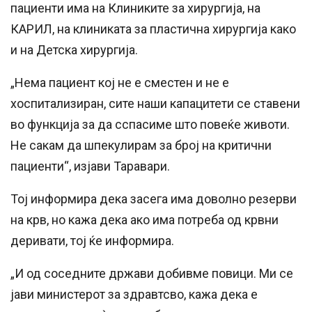
пациенти има на Клиниките за хирургија, на
КАРИЛ, на клиниката за пластична хирургија како
и на Детска хирургија.
„Нема пациент кој не е сместен и не е
хоспитализиран, сите наши капацитети се ставени
во функција за да сспасиме што повеќе животи.
Не сакам да шпекулирам за број на критични
пациенти“, изјави Таравари.
Тој информира дека засега има доволно резерви
на крв, но кажа дека ако има потреба од крвни
деривати, тој ќе информира.
„И од соседните држави добивме повици. Ми се
јави министерот за здравтсво, кажа дека е