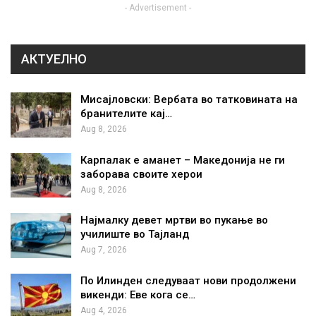
- Advertisement -
АКТУЕЛНО
Мисајловски: Вербата во татковината на
бранителите кај…
Aug 8, 2026
Карпалак е аманет – Македонија не ги
заборава своите херои
Aug 8, 2026
Најмалку девет мртви во пукање во
училиште во Тајланд
Aug 7, 2026
По Илинден следуваат нови продолжени
викенди: Еве кога се…
Aug 4, 2026