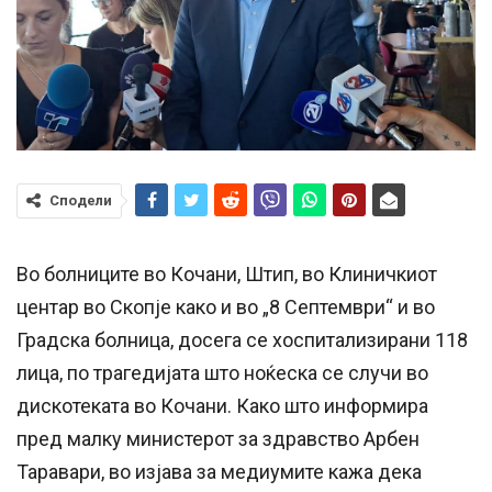
Сподели
Во болниците во Кочани, Штип, во Клиничкиот
центар во Скопје како и во „8 Септември“ и во
Градска болница, досега се хоспитализирани 118
лица, по трагедијата што ноќеска се случи во
дискотеката во Кочани. Како што информира
пред малку министерот за здравство Арбен
Таравари, во изјава за медиумите кажа дека