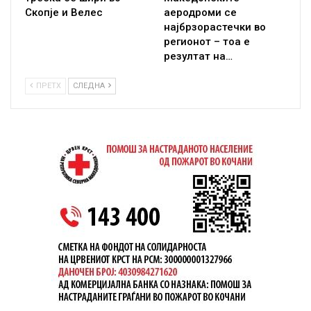
Скопје и Велес
аеродроми се
најбрзорастечки во
регионот – тоа е
резултат на…
ПРЕТХ
СЛЕДНА