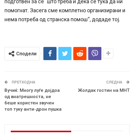
подготвен за се` што треба и дека се тука дa ни
помогнат. Засега сме комплетно организирани и
нема потреба од странска помош“, додаде тој.
Сподели
ПРЕТХОДНА
СЛЕДНА
Вучиќ: Многу луѓе дојдоа
Жолдак гостин на МНТ
од внатрешноста, не
беше користен звучен
топ туку анти-дрон пушка