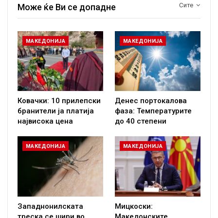
Сите
Може ќе Ви се допадне
МАКЕДОНИЈА
МАКЕДОНИЈА
Ковачки: 10 прилепски
Денес портокалова
бранители ја платија
фаза: Температурите
највисока цена
до 40 степени
МАКЕДОНИЈА
МАКЕДОНИЈА
Западнонилската
Мицкоски:
треска се шири во
Македонските