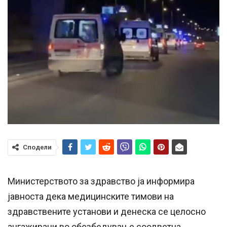
Сподели
Министерството за здравство ја информира
јавноста дека медицинските тимови на
здравствените установи и денеска се целосно
ангажирани во обезбедување соодветна