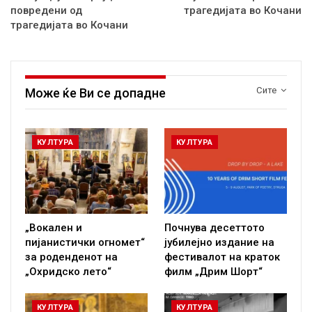
повредени од
трагедијата во Кочани
трагедијата во Кочани
Сите
Може ќе Ви се допадне
КУЛТУРА
КУЛТУРА
„Вокален и
Почнува десеттото
пијанистички огномет“
јубилејно издание на
за роденденот на
фестивалот на краток
„Охридско лето“
филм „Дрим Шорт“
КУЛТУРА
КУЛТУРА