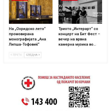
На „Охридско лето“
Триото „Интерарт“ со
промовирана
концерт на Бит Фест –
монографијата „Ана
вечер на врвна
Липша-Тофовиќ“
камерна музика во…
ПРЕТХ
СЛЕДНА