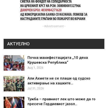
- Advertisement -
АКТУЕЛНО
Почна манифестацијата „10 дена
Крушевска Република“
Aug 1, 2026
Али Ахмети не се плаши од судско
активирање на хашките…
Jul 31, 2026
Тужба – правниот лек што може да го
пресече Гордиевиот јазол…