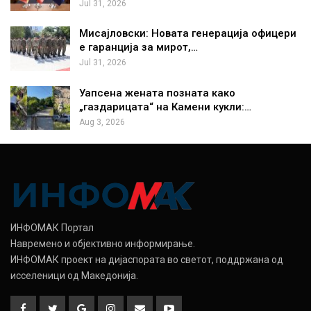
Jul 31, 2026
Мисајловски: Новата генерација офицери
е гаранција за мирот,…
Jul 31, 2026
Уапсена жената позната како
„газдарицата“ на Камени кукли:…
Aug 3, 2026
ИНФОМАК Портал
Навремено и објективно информирање.
ИНФОМАК проект на дијаспората во светот, поддржана од
исселеници од Македонија.