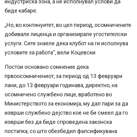
индустриска зона, а не исполнувал услови да
биде кабаре.
„Но, во континуитет, во цел период, осомничените
добивале лиценца и организирале угостителски
услуги. Сите знаеле дека клубот на ги исполнува
условите за работа“, вели Коцевски
Постои основано сомнение дека
првоосомничениот, за период од 13 февруари
лани, до 13 февруари годинава, директно, на
осомничено службено лице, вработено во
Министерството за економија, му дал пари за да
изврши службено дејство кое не би смеел да го
изврши без да биде спроведена законска
постапка, со што обезбедил фалсификувана