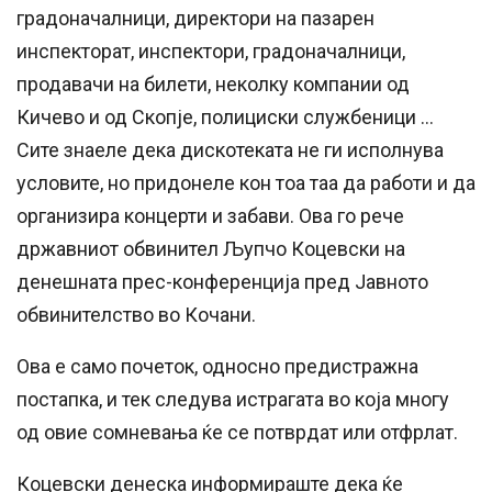
градоначалници, директори на пазарен
инспекторат, инспектори, градоначалници,
продавачи на билети, неколку компании од
Кичево и од Скопје, полициски службеници …
Сите знаеле дека дискотеката не ги исполнува
условите, но придонеле кон тоа таа да работи и да
организира концерти и забави. Ова го рече
државниот обвинител Љупчо Коцевски на
денешната прес-конференција пред Јавното
обвинителство во Кочани.
Ова е само почеток, односно предистражна
постапка, и тек следува истрагата во која многу
од овие сомневања ќе се потврдат или отфрлат.
Коцевски денеска информираште дека ќе