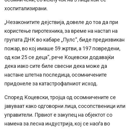
хоспитализирани.
„Незаконитите дејствија, довеле до тоа да при
користење пиротехника, за време на настап на
групата ДНК во кабаре „Пулс“, биде предизвикан
пожар, во кој имаше 59 жртви, а 197 повредени,
од кои 25 се деца“, рече Коцевски додавајќи
дека иако сите биле свесни дека може да
настане штетна последица, осомничените
придонеле за катастрофалниот исход.
Според Коцевски, тројца од осомничените се
јавуваат како одговорни лица, сосопственици или
управители. Првиот е закупец на објектот со
намена за лесна индустрија, кој се наоѓа во