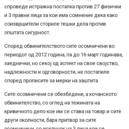
спроведе истражна постапка против 27 физички
и 3 правни лица за кои има сомнение дека како
соизвршители сториле тешки дела против
општата сигурност.
Според обвинителството сите осомничени во
периодот од 2012 година, па до 16 март годинава,
заеднички, но секој од аспект на свое својство,
надлежности и одговорности, не постапиле
според прописите за мерки на заштита.
Сите осомничени се обезбедени, а кочанското
обвинителство, со оглед на тежината на
кривичното дело кое им се става на товар и сите
други околности, бара притвор за сите
осомничени, со исклучок на 3 лица кои се