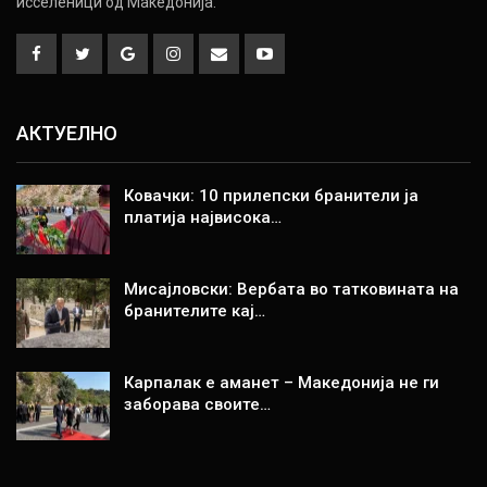
исселеници од Македонија.
АКТУЕЛНО
Ковачки: 10 прилепски бранители ја
платија највисока…
Мисајловски: Вербата во татковината на
бранителите кај…
Карпалак е аманет – Македонија не ги
заборава своите…