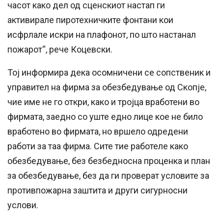
часот како дел од сценскиот настап ги
активирале пиротехничките фонтани кои
исфрлале искри на плафонот, по што настанал
пожарот“, рече Коцевски.
Тој информира дека осомничени се сопственик и
управител на фирма за обезбедување од Скопје,
чие име не го откри, како и тројца вработени во
фирмата, заедно со уште едно лице кое не било
вработено во фирмата, но вршело одредени
работи за таа фирма. Сите тие работеле како
обезбедување, без безбедносна проценка и план
за обезбедување, без да ги проверат условите за
противпожарна заштита и други сигурносни
услови.