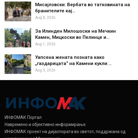
Мисајловски: Вербата во татковината на
бранителите кај…
Aug 8, 2026
За Илинден Милошоски на Мечкин
Камен, Мицкоски во Пелинце и…
Aug 1, 2026
Уапсена жената позната како
„газдарицата“ на Камени кукли:…
Aug 3, 2026
ИНФОМАК Портал
Навремено и објективно информирање.
ИНФОМАК проект на дијаспората во светот, поддржана од