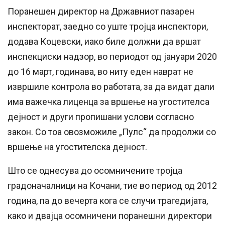
Поранешен директор на Државниот пазарен
инспекторат, заедно со уште тројца инспектори,
додава Коцевски, иако биле должни да вршат
инспекциски надзор, во периодот од јануари 2020
до 16 март, годинава, во ниту еден наврат не
извршиле контрола во работата, за да видат дали
има важечка лиценца за вршење на угостителса
дејност и други пропишани услови согласно
закон. Со тоа овозможиле „Пулс“ да продолжи со
вршење на угостителска дејност.
Што се однесува до осомничените тројца
градоначалници на Кочани, тие во период од 2012
година, па до вечерта кога се случи трагедијата,
како и двајца осомничени поранешни директори