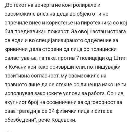
„Во текот на вечерта не контролирале и
овозможиле влез на деца во објектот и не
спречиле внес и користење на пиротехника со кој
бил предизвикан пожарот. За овој настан истрага
се води и во специјализираното одделение за
кривични дела сторени од лица со полициски
овластувања, па така, против 7 полицајци од Штип
и Кочани кои како соизвршители, потпишувајќи
позитивна согласност, му овомзожиле на
правното лице да се стекне со лиценца иако не ги
исполнувал законските услови за работа. Со нив,
вкупниот број на осомничени за одговорност за
оваа трагедија се 34 физички лица и сите се
обезбедени“, рече Коцевски.