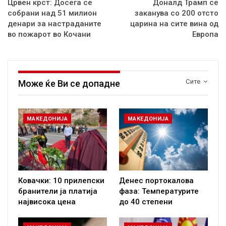
Црвен крст: Досега се
Доналд Трамп се
собрани над 51 милион
заканува со 200 отсто
денари за настраданите
царина на сите вина од
во пожарот во Кочани
Европа
Сите
Може ќе Ви се допадне
МАКЕДОНИЈА
МАКЕДОНИЈА
Ковачки: 10 прилепски
Денес портокалова
бранители ја платија
фаза: Температурите
највисока цена
до 40 степени