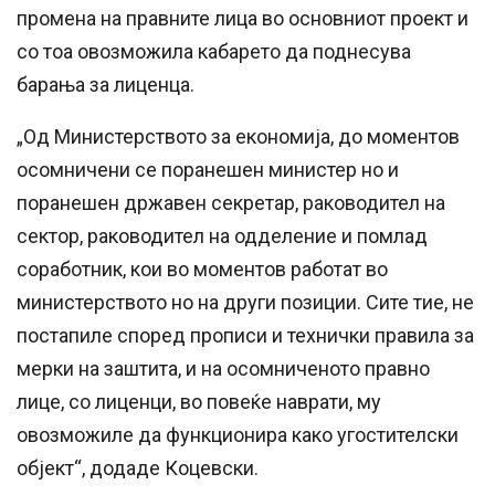
промена на правните лица во основниот проект и
со тоа овозможила кабарето да поднесува
барања за лиценца.
„Од Министерството за економија, до моментов
осомничени се поранешен министер но и
поранешен државен секретар, раководител на
сектор, раководител на одделение и помлад
соработник, кои во моментов работат во
министерството но на други позиции. Сите тие, не
постапиле според прописи и технички правила за
мерки на заштита, и на осомниченото правно
лице, со лиценци, во повеќе наврати, му
овозможиле да функционира како угостителски
објект“, додаде Коцевски.