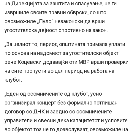
на Дирекцијата за заштита и спасување, не ги
извршиле своите правни обврски, со што
овозможиле „Пулс“ незаконски да врши
угостителска дејност спротивно на закон.
„За целиот тој период општината примала уплати
по основа на надомест за угостителски објект“
рече Коцевски додавајќи оти МВР врши проверки
на сите пропусти во цел период на работа на
клубот.
„Еден од осомничените од клубот, усно
организирал концерт без формално потпишан
договор со ДНК и заедно со осомничените
управители и свесни дека капацитетот и условите
во објектот тоа не го дозволуваат, овозможиле на