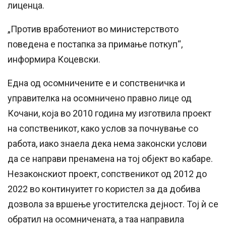
лиценца.
„Против вработениот во министерството
поведена е постапка за примање поткуп“,
информира Коцевски.
Една од осомничените е и сопственичка и
управителка на осомничено правно лице од
Кочани, која во 2010 година му изготвила проект
на сопственикот, како услов за почнување со
работа, иако знаела дека нема законски услови
да се направи пренамена на тој објект во кабаре.
Незаконскиот проект, сопственикот од 2012 до
2022 во континуитет го користел за да добива
дозвола за вршење угостителска дејност. Тој ѝ се
обратил на осомничената, а таа направила