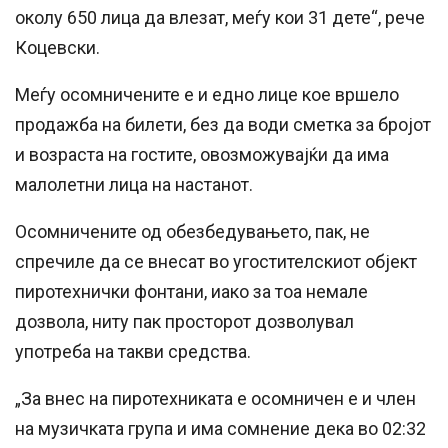
околу 650 лица да влезат, меѓу кои 31 дете“, рече
Коцевски.
Меѓу осомничените е и едно лице кое вршело
продажба на билети, без да води сметка за бројот
и возраста на гостите, овозможувајќи да има
малолетни лица на настанот.
Осомничените од обезбедувањето, пак, не
спречиле да се внесат во угостителскиот објект
пиротехнички фонтани, иако за тоа немале
дозвола, ниту пак просторот дозволувал
употреба на такви средства.
„За внес на пиротехниката е осомничен е и член
на музичката група и има сомнение дека во 02:32