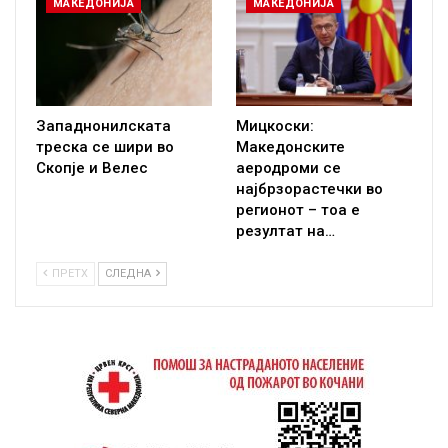
МАКЕДОНИЈА
МАКЕДОНИЈА
Западнонилската
Мицкоски:
треска се шири во
Македонските
Скопје и Велес
аеродроми се
најбрзорастечки во
регионот – тоа е
резултат на…
ПРЕТХ
СЛЕДНА