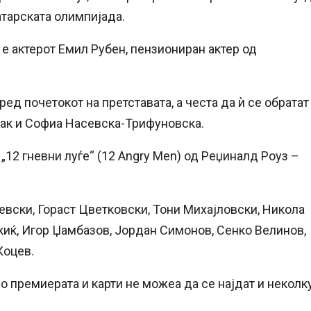
атарската олимпијада.
 е актерот Емил Рубен, пензиониран актер од
ед почетокот на претставата, а честа да ѝ се обратат
јак и Софиа Насевска-Трифуновска.
„12 гневни луѓе“ (12 Angry Men) од Реџиналд Роуз –
левски, Гораст Цветковски, Тони Михајловски, Никола
киќ, Игор Џамбазов, Јордан Симонов, Сенко Велинов,
Коцев.
 премиерата и карти не можеа да се најдат и неколк