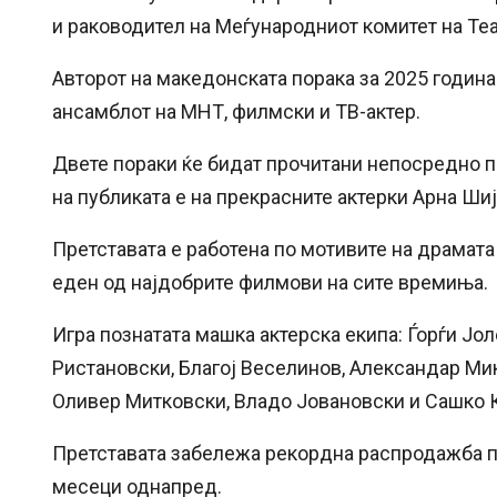
и раководител на Меѓународниот комитет на Те
Авторот на македонската порака за 2025 година
ансамблот на МНТ, филмски и ТВ-актер.
Двете пораки ќе бидат прочитани непосредно пр
на публиката е на прекрасните актерки Арна Ши
Претставата е работена по мотивите на драмата 
еден од најдобрите филмови на сите времиња.
Игра познатата машка актерска екипа: Ѓорѓи Јо
Ристановски, Благој Веселинов, Александар Ми
Оливер Митковски, Владо Јовановски и Сашко 
Претставата забележа рекордна распродажба по
месеци однапред.