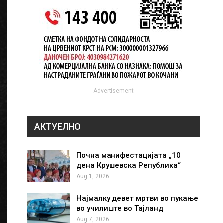
- Advertisement -
АКТУЕЛНО
Почна манифестацијата „10
дена Крушевска Република“
Aug 1, 2026
Најмалку девет мртви во пукање
во училиште во Тајланд
Aug 7, 2026