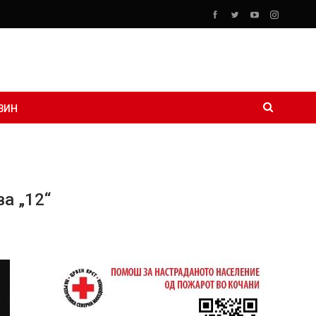
ЗИН
а „12“