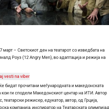
 март – Светскиот ден на театарот со изведбата на
налд Роуз (12 Angry Men), во адаптација и режија на
 ќе бидат прочитани меѓународната и македонската
 а кои ги сподели Македонскиот центар на ИТИ. Автор
 театарски режисер, едукaтор, автор, од Грција,
рска компанија, инспиратор на Театарската олимпија