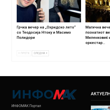
Грчка вечер на „Охридско лето“
Магична вече
со Теодосија Нтоку и Масимо
познатиот в
Полидори
Миленковиќ 
оркестар…
ПРЕТХ
СЛЕДНА
АКТУЕЛ
ИНФОМАК Портал