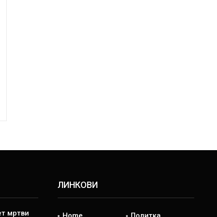
ЛИНКОВИ
ет мртви
Home
Политка