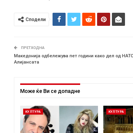
Сподели
ПРЕТХОДНА
Македонија одбележува пет години како дел од НАТ
Алијансата
Може ќе Ви се допадне
КУЛТУРА
КУЛТУРА