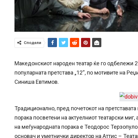
Сподели
Македонскиот народен театар ќе го одбележи 27
популарната претстава „12“, по мотивите на Реџи
Синиша Евтимов.
Традиционално, пред почетокот на претставата
порака посветени на актуелниот театарски миг,
на меѓународната порака е Теодорос Терзопулос,
основач и уметнички директор на Аттис – Теата