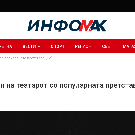
ЧЕТНА
ВЕСТИ
СПОРТ
РЕГИОН
СВЕТ
МАГА
со популарната претстава „12“
 на театарот со популарната претстав