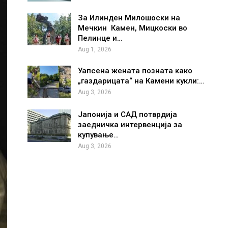
За Илинден Милошоски на
Мечкин Камен, Мицкоски во
Пелинце и…
Aug 1, 2026
Уапсена жената позната како
„газдарицата“ на Камени кукли:…
Aug 3, 2026
Јапонија и САД потврдија
заедничка интервенција за
купување…
Aug 3, 2026