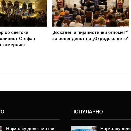
р со светски
„Вокален и пијанистички огномет“
иолинист Стефан
за роденденот на „Охридско лето“
и камерниот
НО
ПОПУЛАРНО
Најмалку девет мртви
Најмалку дев