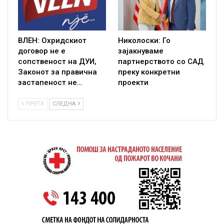
ВЛЕН: Охридскиот
Николоски: Го
договор не е
зајакнуваме
сопственост на ДУИ,
партнерството со САД
Законот за правична
преку конкретни
застапеност не…
проекти
ПРЕТХ
СЛЕДНА