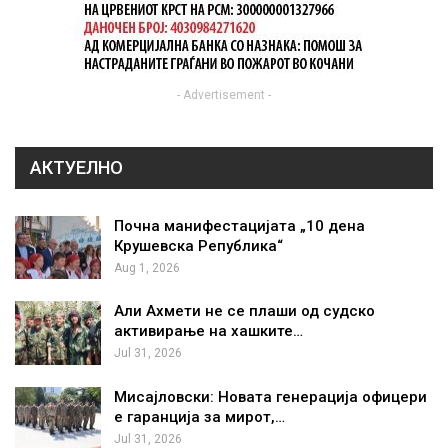
- Advertisement -
АКТУЕЛНО
Почна манифестацијата „10 дена
Крушевска Република“
Aug 1, 2026
Али Ахмети не се плаши од судско
активирање на хашките…
Jul 31, 2026
Мисајловски: Новата генерација офицери
е гаранција за мирот,…
Jul 31, 2026