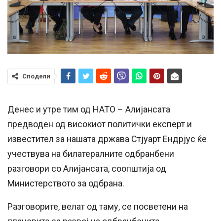
Сподели
Денес и утре тим од НАТО – Алијансата
предводен од високиот политички експерт и
известител за нашата држава Стјуарт Ендрјус ќе
учествува на билатералните одбранбени
разговори со Алијансата, соопштија од
Министерството за одбрана.
Разговорите, велат од таму, се посветени на