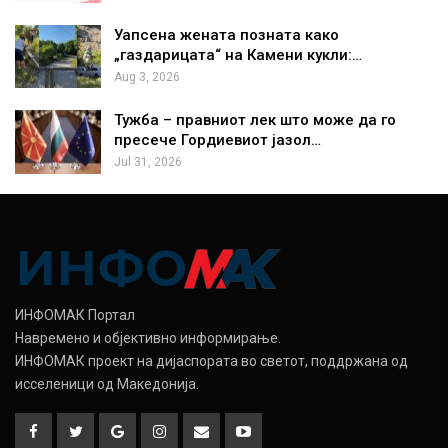
Уапсена жената позната како
„газдарицата“ на Камени кукли:…
Aug 3, 2026
Тужба – правниот лек што може да го
пресече Гордиевиот јазол…
Jul 31, 2026
ИНФОМАК Портал
Навремено и објективно информирање.
ИНФОМАК проект на дијаспората во светот, поддржана од
исселеници од Македонија.