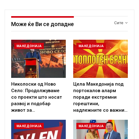
Сите
Може ќе Ви се допадне
МАКЕДОНИЈА
МАКЕДОНИЈА
Николоски од Ново
Цела Македонија под
Село: Продолжуваме
портокалов аларм
со проекти што носат
поради екстремни
развој и подобар
горештини,
живот за…
надлежните со важни…
МАКЕДОНИЈА
МАКЕДОНИЈА