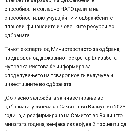
плановите за развој на одбранбените
способности согласно НАТО целите на
способности, вклучувајќи ги и одбранбените
планови, финансиите и човечките ресурси во
одбраната.
Тимот експерти од Министерството за одбрана,
предводен од државниот секретар Елизабета
Чуповска Ристова ќе информира за
споделувањето на товарот кое ги вклучува и
инвестициите во одбраната.
„Согласно заложбата за инвестирање во
одбраната, усвоена на Самитот во Вилнус во 2023
година, а реафирмирана на Самитот во Вашингтон
минатата година, земјава издвојува 2 проценти од