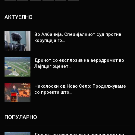
АКТУЕЛНО
Во Албанија, Специјалниот суд против
корупција го…
Дронот со експлозив на аеродромот во
Лајпциг оценет…
Николоски од Ново Село: Продолжуваме
со проекти што…
ПОПУЛАРНО
Дронот со експлозив на аеродромот во