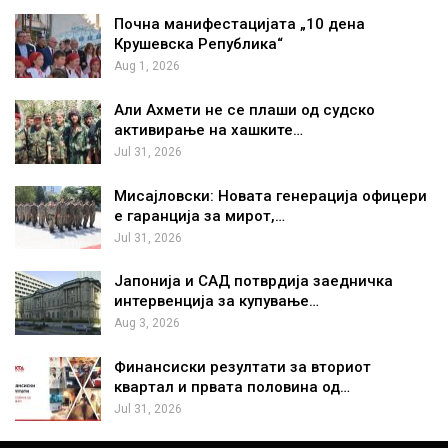
Почна манифестацијата „10 дена
Крушевска Република“
Aug 1, 2026
Али Ахмети не се плаши од судско
активирање на хашките…
Jul 31, 2026
Мисајловски: Новата генерација офицери
е гаранција за мирот,…
Jul 31, 2026
Јапонија и САД потврдија заедничка
интервенција за купување…
Aug 3, 2026
Финансиски резултати за вториот
квартал и првата половина од…
Jul 31, 2026