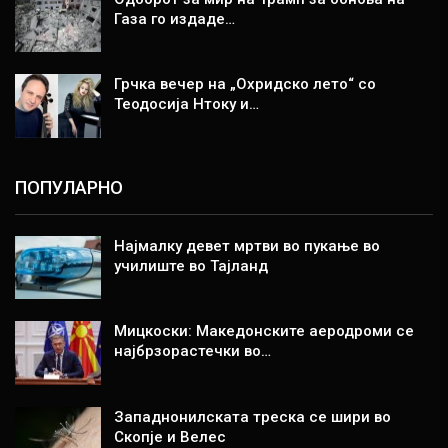
Газа го издаде…
Грчка вечер на „Охридско лето“ со
Теодосија Нтоку и…
ПОПУЛАРНО
Најмалку девет мртви во пукање во
училиште во Тајланд
Мицкоски: Македонските аеродроми се
најбрзорастечки во…
Западнонилската треска се шири во
Скопје и Велес