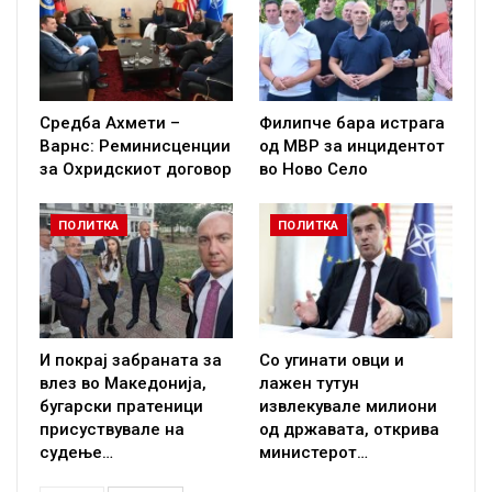
Средба Ахмети –
Филипче бара истрага
Варнс: Реминисценции
од МВР за инцидентот
за Охридскиот договор
во Ново Село
ПОЛИТКА
ПОЛИТКА
И покрај забраната за
Со угинати овци и
влез во Македонија,
лажен тутун
бугарски пратеници
извлекувале милиони
присуствувале на
од државата, открива
судење…
министерот…