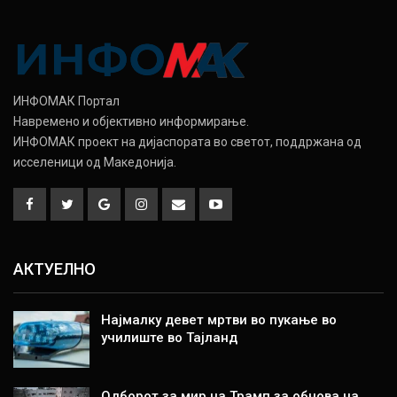
ИНФОМАК Портал
Навремено и објективно информирање.
ИНФОМАК проект на дијаспората во светот, поддржана од
исселеници од Македонија.
АКТУЕЛНО
Најмалку девет мртви во пукање во
училиште во Тајланд
Одборот за мир на Трамп за обнова на