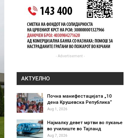
- Advertisement -
АКТУЕЛНО
Почна манифестацијата „10
дена Крушевска Република“
Aug 1, 2026
Најмалку девет мртви во пукање
во училиште во Тајланд
Aug 7, 2026