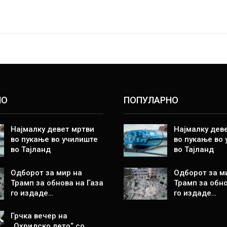
НО
ПОПУЛАРНО
Најмалку девет мртви
Најмалку дев
во пукање во училиште
во пукање во
во Тајланд
во Тајланд
Одборот за мир на
Одборот за м
Трамп за обнова на Газа
Трамп за обно
го издаде…
го издаде…
Грчка вечер на
„Охридско лето“ со