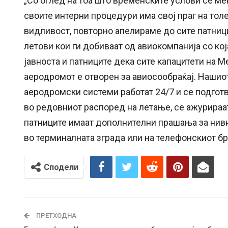
„Со оглед на тоа што временските услови се ме
своите интерни процедури има свој праг на то
видливост, повторно апелираме до сите патниц
летови кои ги добиваат од авиокомпанија со кој
јавноста и патниците дека сите капацитети на 
аеродромот е отворен за авиосообраќај. Нашио
аеродромски системи работат 24/7 и се подготв
во редовниот распоред на летање, се ажурираа
патниците имаат дополнителни прашања за нивн
во терминалната зграда или на телефонскиот бро
Сподели
ПРЕТХОДНА