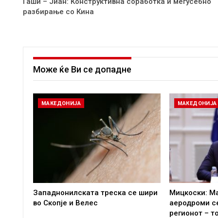
Гаши – Јиан: Конструктивна соработка и меѓусебно
разбирање со Кина
Може ќе Ви се допадне
МАКЕДОНИЈА
МАКЕДОНИЈА
Западнонилската треска се шири
Мицкоски: М
во Скопје и Велес
аеродроми се
регионот – т