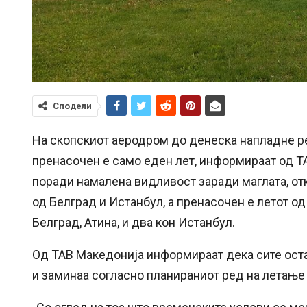
Сподели
На скопскиот аеродром до денеска напладне реа
пренасочен е само еден лет, информираат од Т
поради намалена видливост заради маглата, отк
од Белград и Истанбул, а пренасочен е летот о
Белград, Атина, и два кон Истанбул.
Од ТАВ Македонија информираат дека сите остан
и заминаа согласно планираниот ред на летање