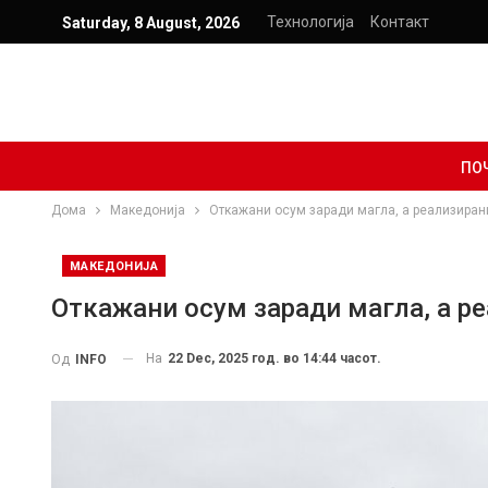
Технологија
Контакт
Saturday, 8 August, 2026
ПО
Дома
Македонија
Откажани осум заради магла, а реализиран
МАКЕДОНИЈА
Откажани осум заради магла, а ре
На
22 Dec, 2025 год. во 14:44 часот.
Од
INFO