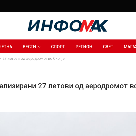
ЧЕТНА
ВЕСТИ
СПОРТ
РЕГИОН
СВЕТ
МАГА
и 27 летови од аеродромот во Скопје
ализирани 27 летови од аеродромот в