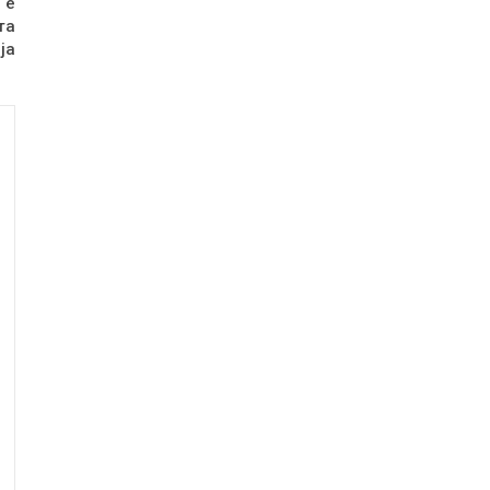
 е
та
ја