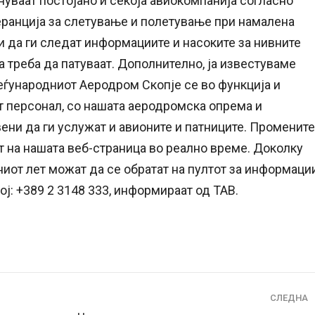
нуваат постојано и секоја авиокомпанија согласно
леранција за слетување и полетување при намалена
и да ги следат информациите и насоките за нивните
а треба да патуваат. Дополнително, ја известуваме
Меѓународниот Аеродром Скопје се во функција и
т персонал, со нашата аеродромска опрема и
ени да ги услужат и авионите и патниците. Промените
т на нашата веб-страница во реално време. Доколку
иот лет можат да се обратат на пултот за информаци
ј: +389 2 3148 333, информираат од ТАВ.
СЛЕДНА