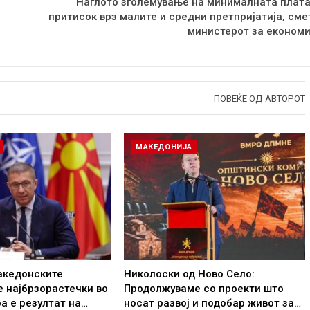
Наглото зголемување на минималната плата
притисок врз малите и средни претпријатија, сме
министерот за економи
ПОВЕЌЕ ОД АВТОРОТ
МАКЕДОНИЈА
акедонските
Николоски од Ново Село:
 најбрзорастечки во
Продолжуваме со проекти што
оа е резултат на…
носат развој и подобар живот за…