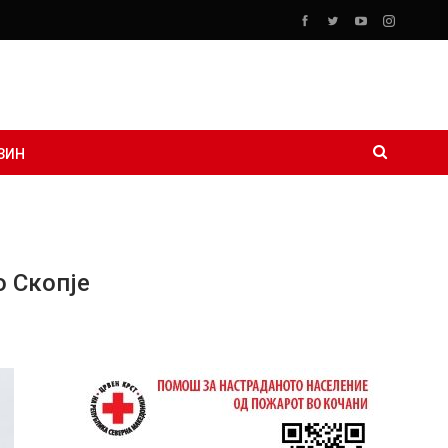
ЗИН
о Скопје