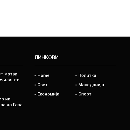
ЛИНКОВИ
ет мртви
Home
Политка
 училиште
Свет
Македонија
Економија
Спорт
ир на
ва на Газа