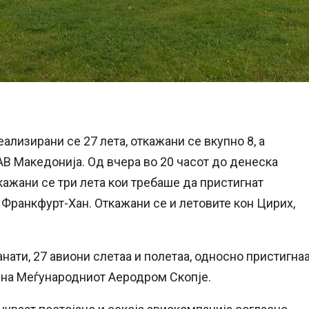
лизирани се 27 лета, откажани се вкупно 8, а
АВ Македонија. Од вчера во 20 часот до денеска
ажани се три лета кои требаше да пристигнат
д Франкфурт-Хан. Откажани се и летовите кон Цирих,
ати, 27 авиони слетаа и полетаа, односно пристигна
 на Меѓународниот Аеродром Скопје.