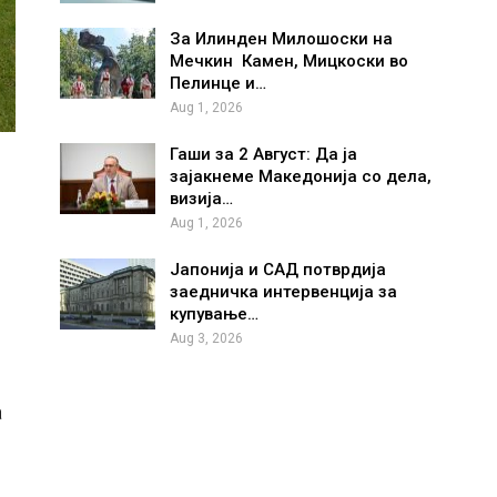
За Илинден Милошоски на
Мечкин Камен, Мицкоски во
Пелинце и…
Aug 1, 2026
Гаши за 2 Август: Да ја
зајакнеме Македонија со дела,
визија…
Aug 1, 2026
Јапонија и САД потврдија
заедничка интервенција за
купување…
Aug 3, 2026
а