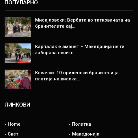
ПОПУЛАРНО
Мисајловски: Вербата во татковината на
бранителите кај…
Карпалак е аманет – Македонија не ги
заборава своите…
Ковачки: 10 прилепски бранители ја
платија највисока…
ЛИНКОВИ
Home
Политка
Свет
Македонија