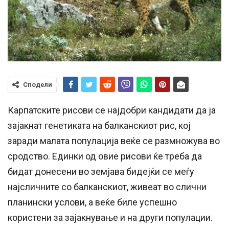
Сподели
Карпатските рисови се најдобри кандидати да ја
зајакнат генетиката на балканскиот рис, кој
заради малата популација веќе се размножува во
сродство. Единки од овие рисови ќе треба да
бидат донесени во земјава бидејќи се меѓу
најсличните со балканскиот, живеат во слични
планински услови, а веќе биле успешно
користени за зајакнување и на други популации.