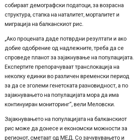
собираат демографски податоци, за возрасна
структура, стапка на наталитет, морталитет и
миграција на балканскиот рис.
„Ако процената даде потврдни резултати и ако
добие одобрение од надлежните, треба да се
спроведе планот за зајакнување на популацијата.
Експертите препорачуваат транслокација на
неколку единки во различен временски период
за да се зголеми генетската разновидност, а по
зајакнувањето на популацијата мора да има
континуиран мониторинг“, вели Меловски.
Зајакнувањето на популацијата на балканскиот
рис може да донесе и економски можности за
регионот, сметаат од МЕД. Со зачувувањето и