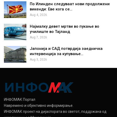
По Илинден следуваат нови продолжени
викенди: Еве кога се…
Aug 4, 2026
Најмалку девет мртви во пукање во
училиште во Тајланд
Aug 7, 2026
Јапонија и САД потврдија заедничка
интервенција за купување…
Aug 3, 2026
ИНФОМАК Портал
Навремено и објективно информирање.
ИНФОМАК проект на дијаспората во светот, поддржана од