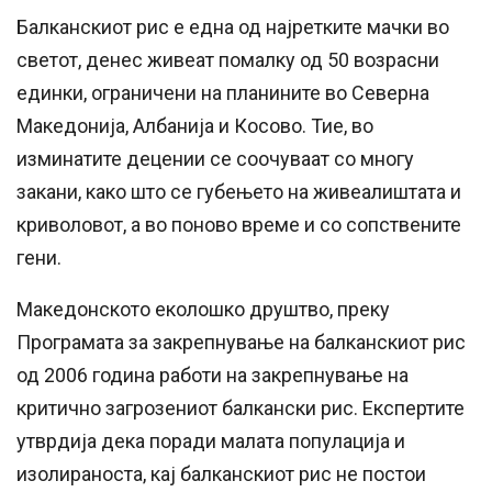
Балканскиот рис е една од најретките мачки во
светот, денес живеат помалку од 50 возрасни
единки, ограничени на планините во Северна
Македонија, Албанија и Косово. Тие, во
изминатите децении се соочуваат со многу
закани, како што се губењето на живеалиштата и
криволовот, а во поново време и со сопствените
гени.
Македонското еколошко друштво, преку
Програмата за закрепнување на балканскиот рис
од 2006 година работи на закрепнување на
критично загрозениот балкански рис. Експертите
утврдија дека поради малата популација и
изолираноста, кај балканскиот рис не постои