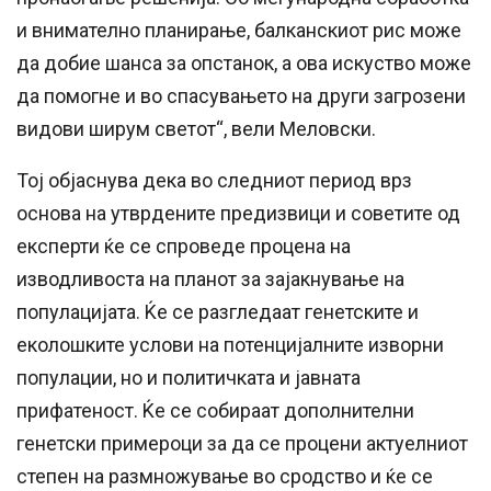
и внимателно планирање, балканскиот рис може
да добие шанса за опстанок, а ова искуство може
да помогне и во спасувањето на други загрозени
видови ширум светот“, вели Меловски.
Тој објаснува дека во следниот период врз
основа на утврдените предизвици и советите од
експерти ќе се спроведе процена на
изводливоста на планот за зајакнување на
популацијата. Ќе се разгледаат генетските и
еколошките услови на потенцијалните изворни
популации, но и политичката и јавната
прифатеност. Ќе се собираат дополнителни
генетски примероци за да се процени актуелниот
степен на размножување во сродство и ќе се