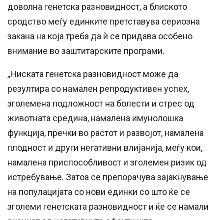
доволна генетска разновидност, а блиското
сродство меѓу единките претставува сериозна
закана на која треба да ѝ се придава особено
внимание во заштитарските програми.
„Ниската генетска разновидност може да
резултира со намален репродуктивен успех,
зголемена подложност на болести и стрес од
животната средина, намалена имунолошка
функција, пречки во растот и развојот, намалена
плодност и други негативни влијанија, меѓу кои,
намалена приспособливост и зголемен ризик од
истребување. Затоа се препорачува зајакнување
на популацијата со нови единки со што ќе се
зголеми генетската разновидност и ќе се намали