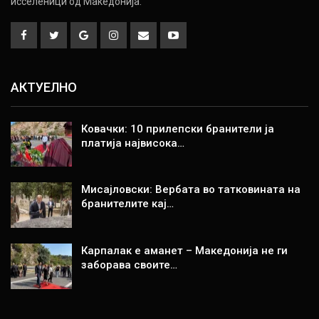
исселеници од Македонија.
АКТУЕЛНО
Ковачки: 10 прилепски бранители ја
платија највисока…
Мисајловски: Вербата во татковината на
бранителите кај…
Карпалак е аманет – Македонија не ги
заборава своите…