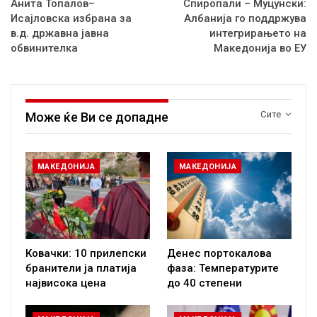
Анита Топалов–
Спиропали – Муцунски:
Исајловска избрана за
Албанија го поддржува
в.д. државна јавна
интегрирањето на
обвинителка
Македонија во ЕУ
Сите
Може ќе Ви се допадне
МАКЕДОНИЈА
МАКЕДОНИЈА
Ковачки: 10 прилепски
Денес портокалова
бранители ја платија
фаза: Температурите
највисока цена
до 40 степени