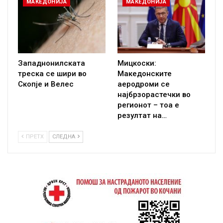
МАКЕДОНИЈА
МАКЕДОНИЈА
Западнонилската
Мицкоски:
треска се шири во
Македонските
Скопје и Велес
аеродроми се
најбрзорастечки во
регионот – тоа е
резултат на…
ПРЕТХ
СЛЕДНА