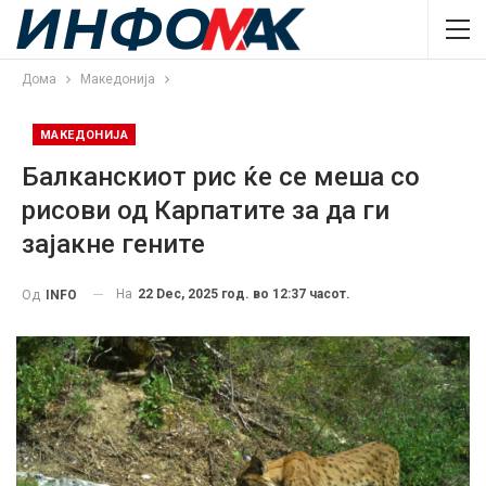
Дома
Македонија
МАКЕДОНИЈА
Балканскиот рис ќе се меша со
рисови од Карпатите за да ги
зајакне гените
На
22 Dec, 2025 год. во 12:37 часот.
Од
INFO