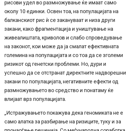
рисови удел во размножување ќе имаат само
околу 10 единки. Освен тоа, на популацијата на
балканскиот рис ѝ се закануваат и низа други
закани, како фрагментација и уништување на
живеалиштата, криволов и слабо спроведување
на законот, кои може да ја смалат ефективната
големина на популацијата и со тоа да се зголеми
ризикот од генетски проблеми. Но, дури и
успешно да се отстранат директните надворешни
закани по популацијата, негативните ефекти од
размножувањето во средство и понатаму ќе
влијаат врз популацијата.
„Истражувањето покажува дека геномиката не е
само алатка за разбирање на ризиците, туку и за
пронаоѓање решенија. Со меѓународна соработка