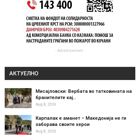
- Advertisement -
АКТУЕЛНО
Мисајловски: Вербата во татковината на
бранителите кај…
Aug 8, 2026
Карпалак е аманет – Македонија не ги
заборава своите херои
Aug 8, 2026