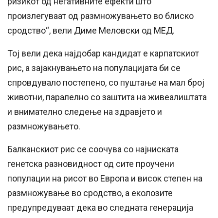
ризикот од негативните ефекти што
произлегуваат од размножувањето во блиско
сродство“, вели Диме Меловски од МЕД.
Тој вели дека најдобар кандидат е карпатскиот
рис, а зајакнувањето на популацијата би се
спровдувало постепено, со пуштање на мал број
животни, паралелно со заштита на живеалиштата
и внимателно следење на здравјето и
размножувањето.
Балканскиот рис се соочува со најниската
генетска разновидност од сите проучени
популации на рисот во Европа и висок степен на
размножување во сродство, а еколозите
предупредуваат дека во следната генерација