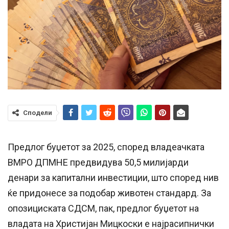
Сподели
Предлог буџетот за 2025, според владеачката
ВМРО ДПМНЕ предвидува 50,5 милијарди
денари за капитални инвестиции, што според нив
ќе придонесе за подобар животен стандард. За
опозициската СДСМ, пак, предлог буџетот на
владата на Христијан Мицкоски е најрасипнички