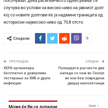
посочуваат дека расипничкото однесување се
случува во услови на високо ниво на јавниот долг
кој со новите долгови ќе ја надмине границата од
историски највисоко ниво од 70,8 отсто.
Сподели
ПРЕТХОДНА
СЛЕДНА
ХЕРА организира
Полицијата расчисти два
бесплатно и доверливо
напада со нож во Скопје
тестирање за ХИВ и други
во кои беа повредени
инфекции
двајца малолетници
Сите
Може ќе Ви се допадне