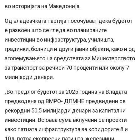
во историјата на Македонија.
Од владеачката партија посочуваат дека буџетот
е развоен што се гледа во планираните
инвестиции во инфраструктура, училишта,
градинки, болници и други јавни објекти, како и од
зголемувањето на средствата за Министерството
за транспорт за речиси 70 проценти или околу 7
милијарди денари.
„Во предлог буџетот за 2025 година на Владата
предводена од ВМРО- ДПМНЕ предвидени се
рекордни 50,5 милијарди денари за капитални
инвестиции. Во оваа сума вклучени се проекти
како патната инфраструктура за коридорите 8 и
10д, потоа експресни патишта, железници,