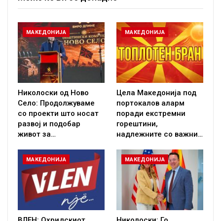
МАКЕДОНИЈА
МАКЕДОНИЈА
Николоски од Ново
Цела Македонија под
Село: Продолжуваме
портокалов аларм
со проекти што носат
поради екстремни
развој и подобар
горештини,
живот за…
надлежните со важни…
МАКЕДОНИЈА
МАКЕДОНИЈА
ВЛЕН: Охридскиот
Николоски: Го