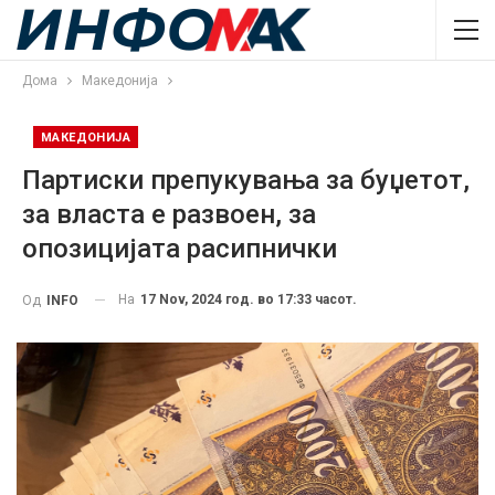
Дома
Македонија
МАКЕДОНИЈА
Партиски препукувања за буџетот,
за власта е развоен, за
опозицијата расипнички
На
17 Nov, 2024 год. во 17:33 часот.
Од
INFO