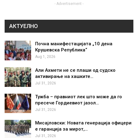
- Advertisement -
АКТУЕЛНО
Почна манифестацијата „10 дена
Крушевска Република“
Aug 1, 2026
Али Ахмети не се плаши од судско
активирање на хашките…
Jul 31, 2026
Тужба – правниот лек што може да го
пресече Гордиевиот јазол…
Jul 31, 2026
Мисајловски: Новата генерација офицери
е гаранција за мирот,…
Jul 31, 2026