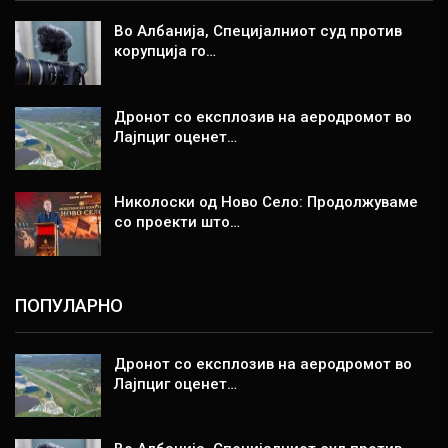
Во Албанија, Специјалниот суд против
корупција го…
Дронот со експлозив на аеродромот во
Лајпциг оценет…
Николоски од Ново Село: Продолжуваме
со проекти што…
ПОПУЛАРНО
Дронот со експлозив на аеродромот во
Лајпциг оценет…