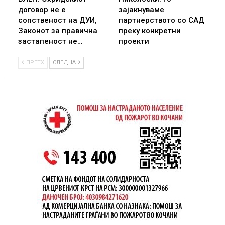
договор не е
зајакнуваме
сопственост на ДУИ,
партнерството со САД
Законот за правична
преку конкретни
застапеност не…
проекти
ПРЕТХ
СЛЕДНА