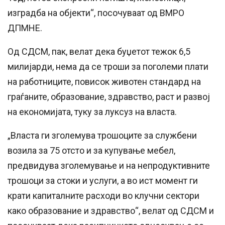
изградба на објекти“, посочуваат од ВМРО
ДПМНЕ.
Од СДСМ, пак, велат дека буџетот тежок 6,5
милијарди, нема да се троши за поголеми плати
на работниците, повисок животен стандард на
граѓаните, образование, здравство, раст и развој
на економијата, туку за луксуз на власта.
„Власта ги зголемува трошоците за службени
возила за 75 отсто и за купување мебел,
предвидува зголемување и на непродуктивните
трошоци за стоки и услуги, а во ист момент ги
крати капиталните расходи во клучни сектори
како образование и здравство“, велат од СДСМ и