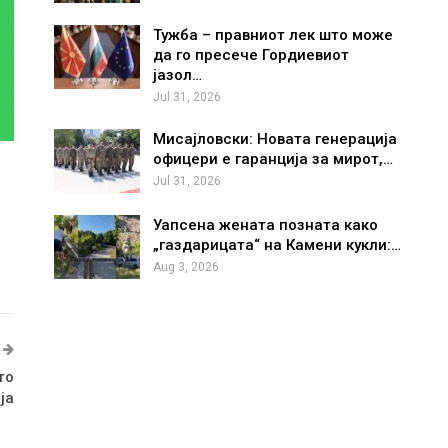
Тужба – правниот лек што може
да го пресече Гордиевиот
јазол…
Jul 31, 2026
Мисајловски: Новата генерација
офицери е гаранција за мирот,…
Jul 31, 2026
Уапсена жената позната како
„газдарицата“ на Камени кукли:…
Aug 3, 2026
то
ја