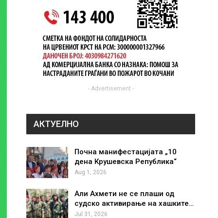
- Advertisement -
АКТУЕЛНО
Почна манифестацијата „10
дена Крушевска Република“
Aug 1, 2026
Али Ахмети не се плаши од
судско активирање на хашките…
Jul 31, 2026