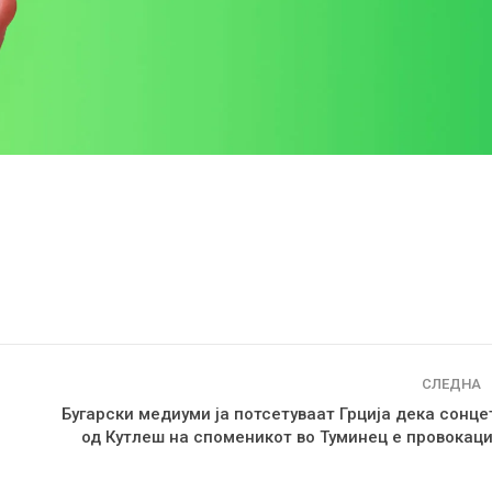
СЛЕДНА
Бугарски медиуми ја потсетуваат Грција дека сонце
од Кутлеш на споменикот во Туминец е провокаци