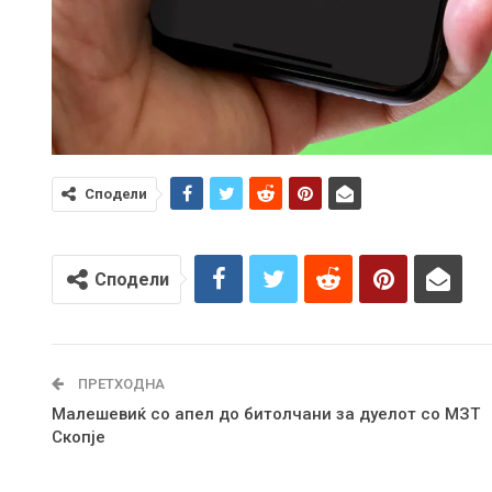
Сподели
Сподели
ПРЕТХОДНА
Малешевиќ со апел до битолчани за дуелот со МЗТ
Скопје