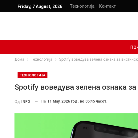
Технологија
Контакт
Friday, 7 August, 2026
ПО
Дома
Технологија
Spotify воведува зелена ознака за вистинск
ТЕХНОЛОГИЈА
Spotify воведува зелена ознака з
На
11 May, 2026 год. во 05:45 часот.
Од
INFO