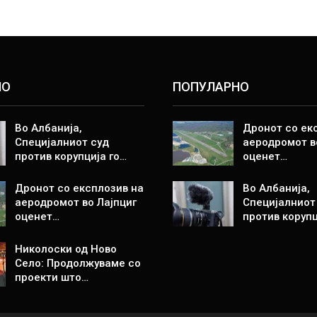
НО
ПОПУЛАРНО
Во Албанија,
Дронот со ек
Специјалниот суд
аеродромот в
против корупција го…
оценет…
Дронот со експлозив на
Во Албанија,
аеродромот во Лајпциг
Специјалниот
оценет…
против корупц
Николоски од Ново
Село: Продолжуваме со
проекти што…