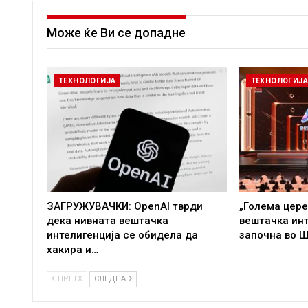
Може ќе Ви се допадне
ТЕХНОЛОГИЈА
ТЕХНОЛОГИЈ
ЗАГРУЖУВАЧКИ: OpenAI тврди
„Голема цере
дека нивната вештачка
вештачка инт
интелигенција се обидела да
започна во Ш
хакира и…
ПРЕТХ
СЛЕДНА