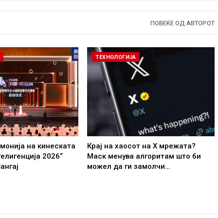
ПОВЕЌЕ ОД АВТОРОТ
А
ТЕХНОЛОГИЈА
монија на кинеската
Крај на хаосот на X мрежата?
елигенција 2026“
Маск менува алгоритам што би
ангај
можел да ги замолчи…