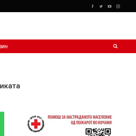
ЗИН
зиката