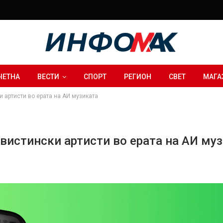
ЧЕТНА
ВЕСТИ
СПОРТ
РЕГИОН
СВЕТ
МАГА
и артисти во ерата на АИ музиката
а вистински артисти во ерата на АИ му