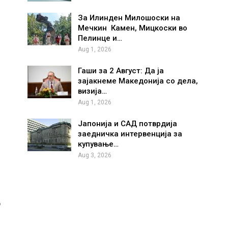
За Илинден Милошоски на
Мечкин Камен, Мицкоски во
Пелинце и…
Aug 1, 2026
Гаши за 2 Август: Да ја
зајакнеме Македонија со дела,
визија…
Aug 1, 2026
Јапонија и САД потврдија
заедничка интервенција за
купување…
Aug 3, 2026
о