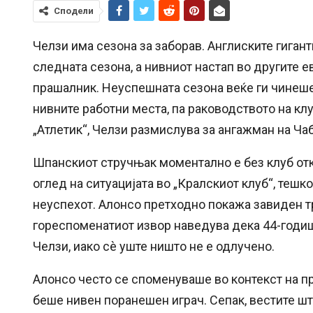
Сподели
Челзи има сезона за заборав. Англиските гиган
следната сезона, а нивниот настап во другите 
прашалник. Неуспешната сезона веќе ги чинеше
нивните работни места, па раководството на клу
„Атлетик“, Челзи размислува за ангажман на Ча
Шпанскиот стручњак моментално е без клуб от
оглед на ситуацијата во „Кралскиот клуб“, тешк
неуспехот. Алонсо претходно покажа завиден т
гореспоменатиот извор наведува дека 44-годи
Челзи, иако сè уште ништо не е одлучено.
Алонсо често се споменуваше во контекст на пр
беше нивен поранешен играч. Сепак, вестите шт