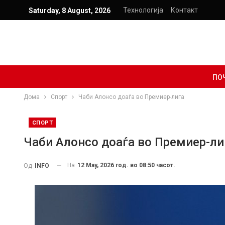
Технологија
Контакт
Saturday, 8 August, 2026
ПО
Дома
Спорт
Чаби Алонсо доаѓа во Премиер-лига
СПОРТ
Чаби Алонсо доаѓа во Премиер-ли
На
12 May, 2026 год. во 08:50 часот.
Од
INFO