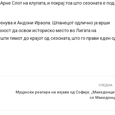
Арне Слот на клупата, и покрај тоа што сезоната е под
менува и Андони Ираола. Шпанецот одлично ја врши
ожност да освои историско место во Лигата на
шти тимот до крајот од сезоната, што го прави еден о
СЛЕДНА
Муцунски реагира на изјава од Софија: „Македонци
се Македонц