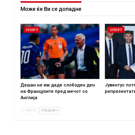
Може ќе Ви се допадне
СПОРТ
СПОРТ
Дешан не им даде слободен ден
Јувентус пот
на Французите пред мечот со
репрезентат
Англија
ПРЕТХ
СЛЕДНА