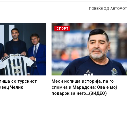
ПОВЕЌЕ ОД АВТОРОТ
СПОРТ
пиша со турскиот
Меси испиша историја, па го
ивец Челик
спомна и Марадона: Ова е мој
подарок за него…(ВИДЕО)