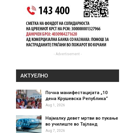
- Advertisement -
АКТУЕЛНО
Почна манифестацијата „10
дена Крушевска Република“
Aug 1, 2026
Најмалку девет мртви во пукање
во училиште во Тајланд
Aug 7, 2026