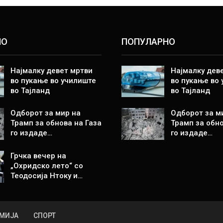
НО
ПОПУЛАРНО
Најмалку девет мртви
Најмалку дев
во пукање во училиште
во пукање во
во Тајланд
во Тајланд
Одборот за мир на
Одборот за м
Трамп за обнова на Газа
Трамп за обно
го издаде…
го издаде…
Грчка вечер на
„Охридско лето“ со
Теодосија Нтоку и…
МИЈА
СПОРТ