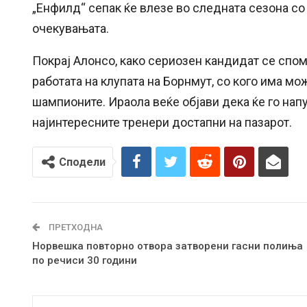
„Енфилд“ сепак ќе влезе во следната сезона со 
очекувањата.
Покрај Алонсо, како сериозен кандидат се спо
работата на клупата на Борнмут, со кого има м
шампионите. Ираола веќе објави дека ќе го напу
најинтересните тренери достапни на пазарот.
Сподели
ПРЕТХОДНА
Норвешка повторно отвора затворени гасни полиња
по речиси 30 години