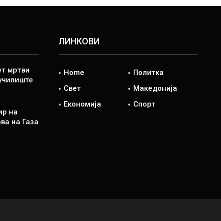
ЛИНКОВИ
ет мртви
Home
Политка
 училиште
Свет
Македонија
Економија
Спорт
ир на
ва на Газа