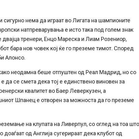
ти сигурно нема да играат во Лигата на шампионите
европски натпреварувања е исто така под голем знак
 двајца тренери, Енцо Мареска и Лиам Розениор,
бот бара нов човек кој ќе го преземе тимот. Според
би Алонсо.
како неодамна беше отпуштен од Реал Мадрид, но со
о е да се смета дека тој е единствено виновен за
ренерски квалитет во Баер Леверкузен, а
шниот Шпанец е отворен за можноста да го преземе
еземање на клупата на Ливерпул, со оглед на тоа шт
о доаѓаат од Англија сугерираат дека клубот од