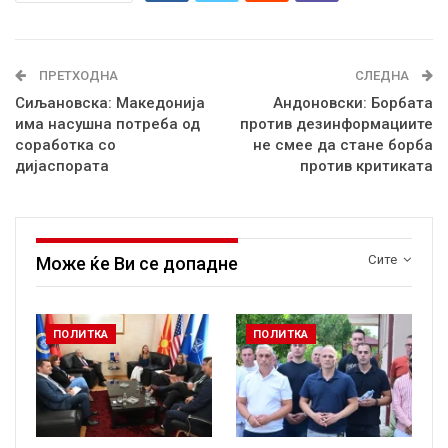
ПРЕТХОДНА
СЛЕДНА
Сиљановска: Македонија
Андоновски: Борбата
има насушна потреба од
против дезинформациите
соработка со
не смее да стане борба
дијаспората
против критиката
Сите
Може ќе Ви се допадне
ПОЛИТКА
ПОЛИТКА