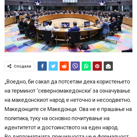
Сподели
„Воедно, би сакал да потсетам дека користењето
на терминот ‘северномакедонски’ за означување
на македонскиот народ е неточно и несоодветно.
Македонците се Македонци. Ова не е прашање на
политика, туку на основно почитување на
идентитетот и достоинството на еден народ.
Во дипломатијата, прецизноста не е формалност.