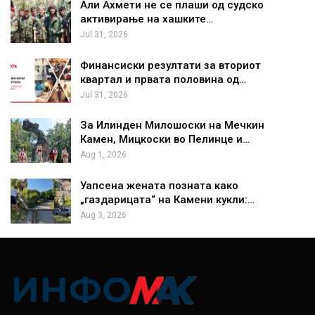
Али Ахмети не се плаши од судско
активирање на хашките…
Jul 31, 2026
Финансиски резултати за вториот
квартал и првата половина од…
Jul 31, 2026
За Илинден Милошоски на Мечкин
Камен, Мицкоски во Пелинце и…
Aug 1, 2026
Уапсена жената позната како
„газдарицата“ на Камени кукли:…
Aug 3, 2026