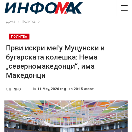
Дома
Политка
ПОЛИТКА
Први искри меѓу Муцунски и
бугарската колешка: Нема
„северномакедонци“, има
Македонци
На
11 May, 2026 год. во 20:15 часот.
Од
INFO