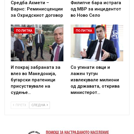
Средба Ахмети –
Филипче бара истрага
Варнс: Реминисценции
од МВР за инцидентот
за Охридскиот договор
во Ново Село
ПОЛИТКА
ПОЛИТКА
И покрај забраната за
Со угинати овци и
влез во Македонија,
лажен тутун
бугарски пратеници
извлекувале милиони
присуствувале на
од државата, открива
судење…
министерот…
ПРЕТХ
СЛЕДНА