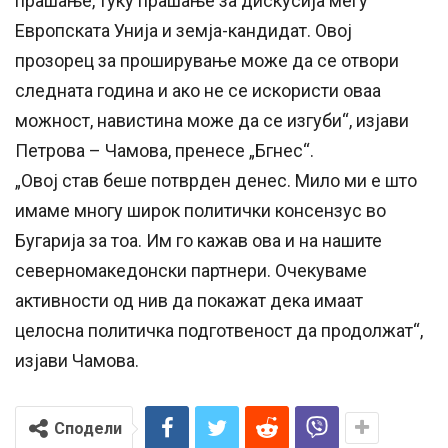
прашање, туку прашање за дискусија меѓу
Европската Унија и земја-кандидат. Овој
прозорец за проширување може да се отвори
следната година и ако не се искористи оваа
можност, навистина може да се изгуби“, изјави
Петрова – Чамова, пренесе „Бгнес“.
„Овој став беше потврден денес. Мило ми е што
имаме многу широк политички консензус во
Бугарија за тоа. Им го кажав ова и на нашите
северномакедонски партнери. Очекуваме
активности од нив да покажат дека имаат
целосна политичка подготвеност да продолжат“,
изјави Чамова.
Сподели