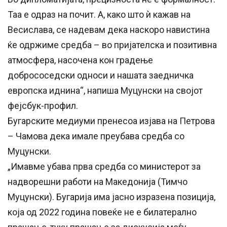
Таа е одраз на почит. А, како што ѝ кажав на
Весислава, се надевам дека наскоро навистина
ќе одржиме средба – во пријателска и позитивна
атмосфера, насочена кон градење
добрососедски односи и нашата заедничка
европска иднина“, напиша Муцунски на својот
фејсбук-профил.
Бугарските медиуми пренесоа изјава на Петрова
– Чамова дека имале преубава средба со
Муцунски.
„Имавме убава прва средба со министерот за
надворешни работи на Македонија (Тимчо
Муцунски). Бугарија има јасно изразена позиција,
која од 2022 година повеќе не е билатерално