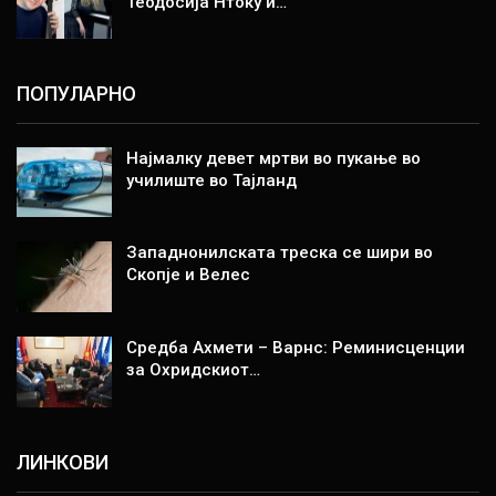
Теодосија Нтоку и…
ПОПУЛАРНО
Најмалку девет мртви во пукање во
училиште во Тајланд
Западнонилската треска се шири во
Скопје и Велес
Средба Ахмети – Варнс: Реминисценции
за Охридскиот…
ЛИНКОВИ