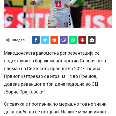
Сподели
Македонската ракометна репрезентација се
подготвува за бараж мечот против Словачка за
плсман на Светското првенство 2027 година.
Првиот натпревар се игра на 14 во Прешов,
додека реваншот е три дена подоцна во СЦ
„Борис Трајковски“.
Словачка е противник по мерка, но тоа не значи
дека треба да се потцени. Нашите момци имаат