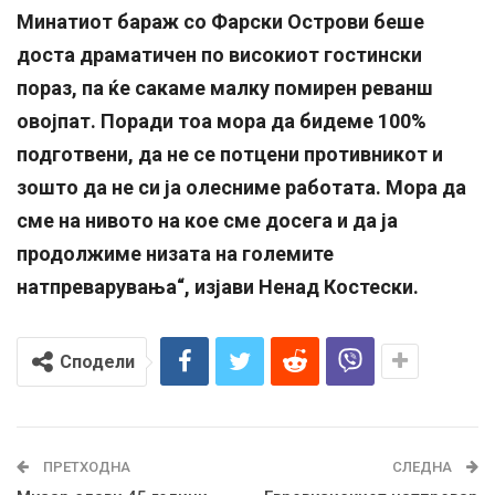
Минатиот бараж со Фарски Острови беше
доста драматичен по високиот гостински
пораз, па ќе сакаме малку помирен реванш
овојпат. Поради тоа мора да бидеме 100%
подготвени, да не се потцени противникот и
зошто да не си ја олесниме работата. Мора да
сме на нивото на кое сме досега и да ја
продолжиме низата на големите
натпреварувања“, изјави Ненад Костески.
Сподели
ПРЕТХОДНА
СЛЕДНА