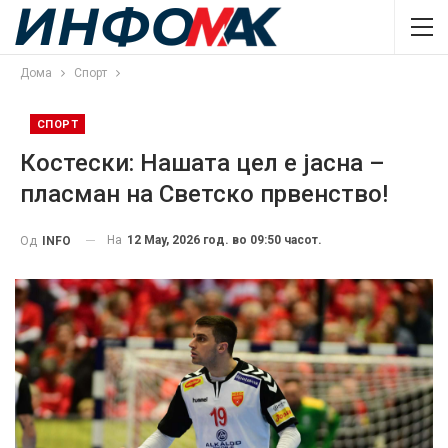
Дома
Спорт
СПОРТ
Костески: Нашата цел е јасна –
пласман на Светско првенство!
На
12 May, 2026 год. во 09:50 часот.
Од
INFO