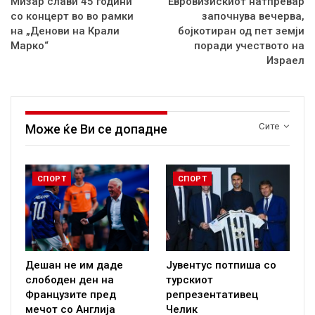
Мизар слави 45 години
Евровизискиот натпревар
со концерт во во рамки
започнува вечерва,
на „Денови на Крали
бојкотиран од пет земји
Марко“
поради учеството на
Израел
Сите
Може ќе Ви се допадне
СПОРТ
СПОРТ
Дешан не им даде
Јувентус потпиша со
слободен ден на
турскиот
Французите пред
репрезентативец
мечот со Англија
Челик