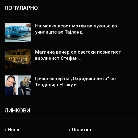
ПОПУЛАРНО
Најмалку девет мртви во пукање во
училиште во Тајланд
Магична вечер со светски познатиот
виолинист Стефан…
Грчка вечер на „Охридско лето“ со
Теодосија Нтоку и…
ЛИНКОВИ
Home
Политка