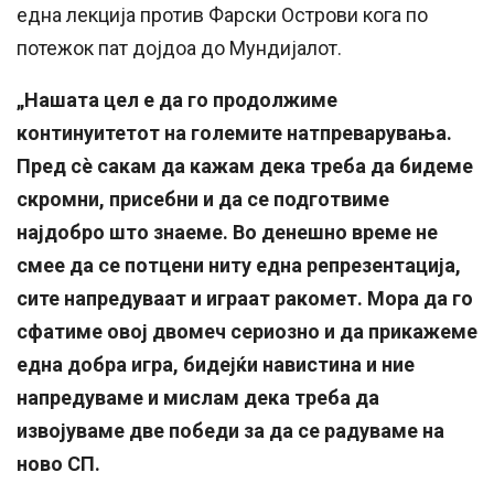
една лекција против Фарски Острови кога по
потежок пат дојдоа до Мундијалот.
„Нашата цел е да го продолжиме
континуитетот на големите натпреварувања.
Пред сè сакам да кажам дека треба да бидеме
скромни, присебни и да се подготвиме
најдобро што знаеме. Во денешно време не
смее да се потцени ниту една репрезентација,
сите напредуваат и играат ракомет. Мора да го
сфатиме овој двомеч сериозно и да прикажеме
една добра игра, бидејќи навистина и ние
напредуваме и мислам дека треба да
извојуваме две победи за да се радуваме на
ново СП.