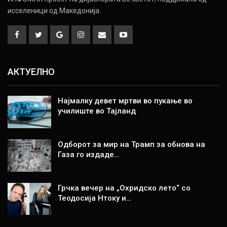
исселеници од Македонија.
АКТУЕЛНО
Најмалку девет мртви во пукање во
училиште во Тајланд
Одборот за мир на Трамп за обнова на
Газа го издаде…
Грчка вечер на „Охридско лето“ со
Теодосија Нтоку и…