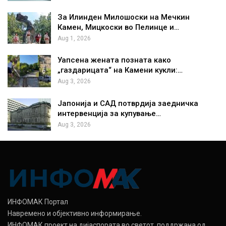
За Илинден Милошоски на Мечкин
Камен, Мицкоски во Пелинце и…
Aug 1, 2026
Уапсена жената позната како
„газдарицата“ на Камени кукли:…
Aug 3, 2026
Јапонија и САД потврдија заедничка
интервенција за купување…
Aug 3, 2026
ИНФОМАК Портал
Навремено и објективно информирање.
ИНФОМАК проект на дијаспората во светот, поддржана од