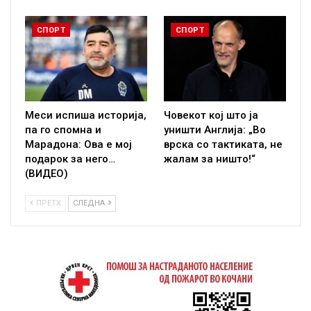
СПОРТ
СПОРТ
Меси испиша историја,
Човекот кој што ја
па го спомна и
уништи Англија: „Во
Марадона: Ова е мој
врска со тактиката, не
подарок за него…
жалам за ништо!“
(ВИДЕО)
ПРЕТХ
СЛЕДНА