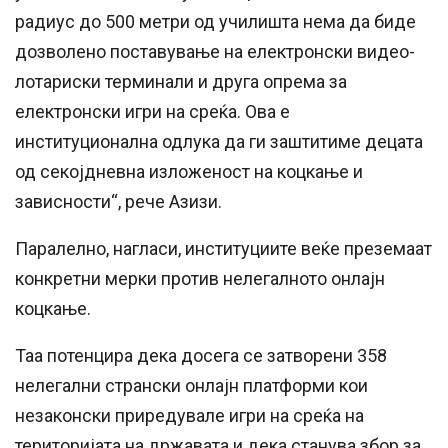
радиус до 500 метри од училишта нема да биде
дозволено поставување на електронски видео-
лотариски терминали и друга опрема за
електронски игри на среќа. Ова е
институционална одлука да ги заштитиме децата
од секојдневна изложеност на коцкање и
зависности“, рече Азизи.
Паралелно, нагласи, институциите веќе преземаат
конкретни мерки против нелегалното онлајн
коцкање.
Таа потенцира дека досега се затворени 358
нелегални странски онлајн платформи кои
незаконски приредувале игри на среќа на
територијата на државата и дека станува збор за