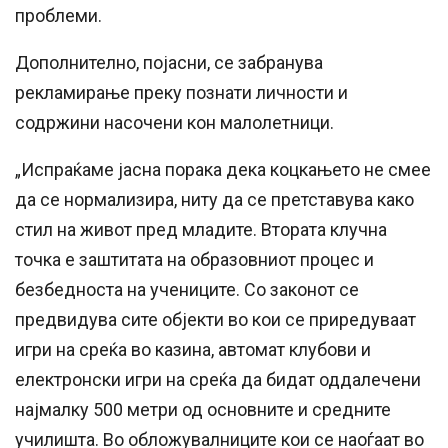
проблеми.
Дополнително, појасни, се забранува
рекламирање преку познати личности и
содржини насочени кон малолетници.
„Испраќаме јасна порака дека коцкањето не смее
да се нормализира, ниту да се претставува како
стил на живот пред младите. Втората клучна
точка е заштитата на образовниот процес и
безбедноста на учениците. Со законот се
предвидува сите објекти во кои се приредуваат
игри на среќа во казина, автомат клубови и
електронски игри на среќа да бидат оддалечени
најмалку 500 метри од основните и средните
училишта. Во обложувалниците кои се наоѓаат во