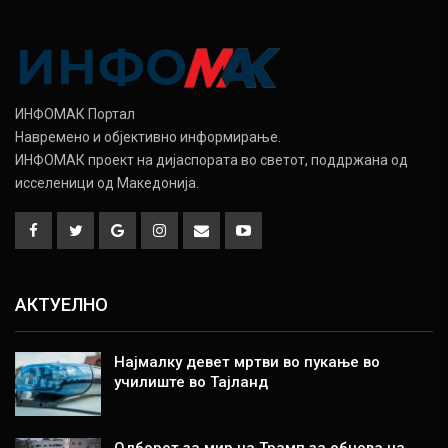
ИНФОМАК Портал
Навремено и објективно информирање.
ИНФОМАК проект на дијаспората во светот, поддржана од
исселеници од Македонија.
АКТУЕЛНО
Најмалку девет мртви во пукање во
училиште во Тајланд
Одборот за мир на Трамп за обнова на