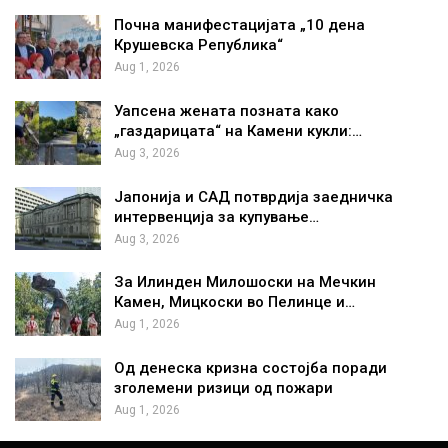
Почна манифестацијата „10 дена
Крушевска Република“
Aug 1, 2026
Уапсена жената позната како
„газдарицата“ на Камени кукли:…
Aug 3, 2026
Јапонија и САД потврдија заедничка
интервенција за купување…
Aug 3, 2026
За Илинден Милошоски на Мечкин
Камен, Мицкоски во Пелинце и…
Aug 1, 2026
Од денеска кризна состојба поради
зголемени ризици од пожари
Aug 1, 2026