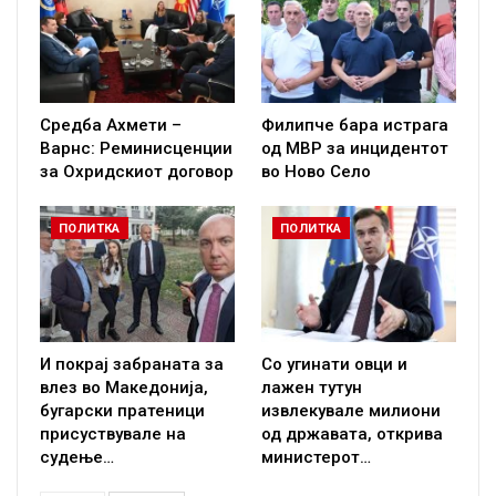
Средба Ахмети –
Филипче бара истрага
Варнс: Реминисценции
од МВР за инцидентот
за Охридскиот договор
во Ново Село
ПОЛИТКА
ПОЛИТКА
И покрај забраната за
Со угинати овци и
влез во Македонија,
лажен тутун
бугарски пратеници
извлекувале милиони
присуствувале на
од државата, открива
судење…
министерот…