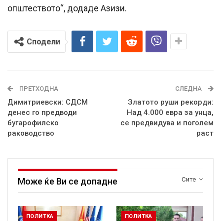
општеството“, додаде Азизи.
Сподели
ПРЕТХОДНА
СЛЕДНА
Димитриевски: СДСМ
Златото руши рекорди:
денес го предводи
Над 4.000 евра за унца,
бугарофилско
се предвидува и поголем
раководство
раст
Сите
Може ќе Ви се допадне
ПОЛИТКА
ПОЛИТКА