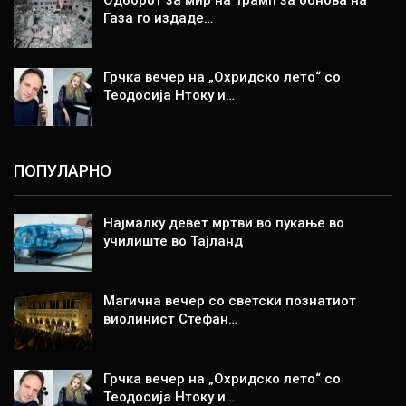
Газа го издаде…
Грчка вечер на „Охридско лето“ со
Теодосија Нтоку и…
ПОПУЛАРНО
Најмалку девет мртви во пукање во
училиште во Тајланд
Магична вечер со светски познатиот
виолинист Стефан…
Грчка вечер на „Охридско лето“ со
Теодосија Нтоку и…