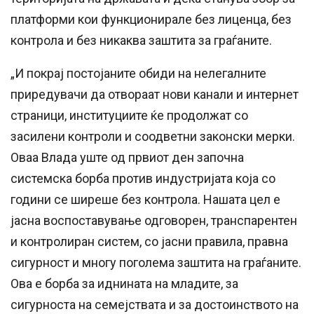
платформи кои функционирале без лиценца, без
контрола и без никаква заштита за граѓаните.
„И покрај постојаните обиди на нелегалните
приредувачи да отвораат нови канали и интернет
страници, институциите ќе продолжат со
засилени контроли и соодветни законски мерки.
Оваа Влада уште од првиот ден започна
системска борба против индустријата која со
години се ширеше без контрола. Нашата цел е
јасна воспоставување одговорен, транспарентен
и контролиран систем, со јасни правила, правна
сигурност и многу поголема заштита на граѓаните.
Ова е борба за иднината на младите, за
сигурноста на семејствата и за достоинството на