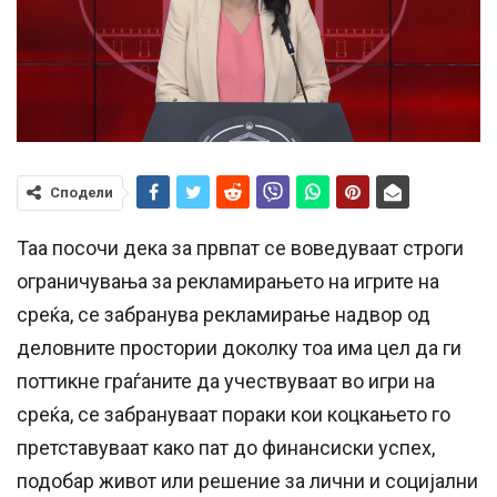
Сподели
Таа посочи дека за првпат се воведуваат строги
ограничувања за рекламирањето на игрите на
среќа, се забранува рекламирање надвор од
деловните простории доколку тоа има цел да ги
поттикне граѓаните да учествуваат во игри на
среќа, се забрануваат пораки кои коцкањето го
претставуваат како пат до финансиски успех,
подобар живот или решение за лични и социјални