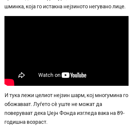
шминка, која го истакна нејзиното негувано лице.
И тука лежи целиот нејзин шарм, кој многумина го
обожаваат. Луѓето сè уште не можат да
поверуваат дека Џејн Фонда изгледа вака на 89-
годишна возраст.