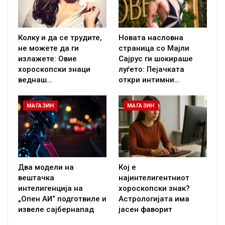
Колку и да се трудите,
Новата насловна
не можете да ги
страница со Мајли
излажете: Овие
Сајрус ги шокираше
хороскопски знаци
луѓето: Пејачката
веднаш…
откри интимни…
МАГАЗИН
МАГАЗИН
Два модели на
Кој е
вештачка
најинтелигентниот
интелигенција на
хороскопски знак?
„Опен АИ“ подготвиле и
Астрологијата има
извеле сајбернапад
јасен фаворит