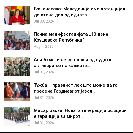
Божиновска: Македонија има потенцијал
да стане дел од идната…
Jul 30, 2026
Почна манифестацијата „10 дена
Крушевска Република“
Aug 1, 2026
Али Ахмети не се плаши од судско
активирање на хашките…
Jul 31, 2026
Тужба – правниот лек што може да го
пресече Гордиевиот јазол…
Jul 31, 2026
Мисајловски: Новата генерација офицери
е гаранција за мирот,…
Jul 31, 2026