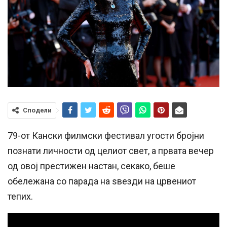
Сподели
79-от Кански филмски фестивал угости бројни
познати личности од целиот свет, а првата вечер
од овој престижен настан, секако, беше
обележана со парада на ѕвезди на црвениот
тепих.