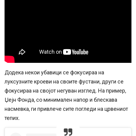
Додека некои убавици се фокусираа на
луксузните кроеви на своите фустани, други се
фокусираа на својот негуван изглед. На пример,
Џејн Фонда, со минимален напор и блескава
насмевка, ги привлече сите погледи на црвениот
тепих.