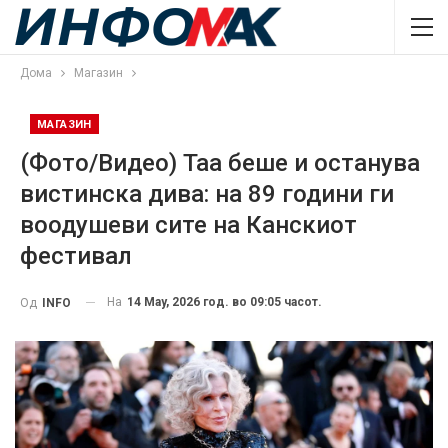
Дома
Магазин
МАГАЗИН
(Фото/Видео) Таа беше и останува
вистинска дива: на 89 години ги
воодушеви сите на Канскиот
фестивал
На
14 May, 2026 год. во 09:05 часот.
Од
INFO