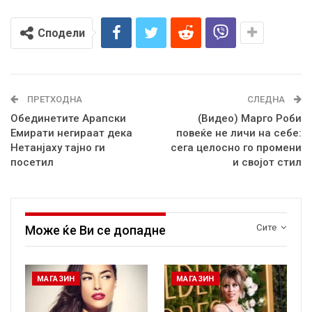
Сподели
ПРЕТХОДНА
СЛЕДНА
Обединетите Арапски
(Видео) Марго Роби
Емирати негираат дека
повеќе не личи на себе:
Нетанјаху тајно ги
сега целосно го промени
посетил
и својот стил
Сите
Може ќе Ви се допадне
МАГАЗИН
МАГАЗИН