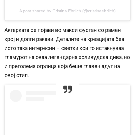
A post shared by Cristina Ehrlich (@cristinaehrlich)
Актерката се појави во макси фустан со рамен
крој и долги ракави. Деталите на креацијата беа
исто така интересни – светки кои го истакнуваа
гламурот на оваа легендарна холивудска дива, но
и преголема огрлица која беше главен адут на
овој стил.