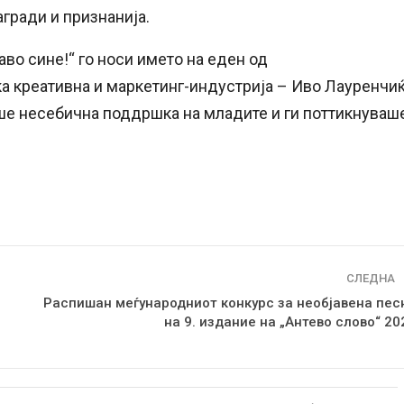
гради и признанија.
во сине!“ го носи името на еден од
 креативна и маркетинг-индустрија – Иво Лауренчиќ
ваше несебична поддршка на младите и ги поттикнуваш
СЛЕДНА
Распишан меѓународниот конкурс за необјавена пес
на 9. издание на „Антево слово“ 20