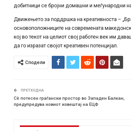
добитници се бројни домашни и меѓународни на
Движењето за поддршка на креативноста – „Бра
основоположниците на современата македонска
кој во текот на целиот свој работен век им да
да го изразат својот креативен потенцијал.
Сподели
ПРЕТХОДНА
Сè потесен граѓански простор во Западен Балкан,
предупредува новиот извештај на ЕЦФ