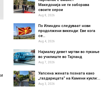
Македонија не ги заборава
своите херои
Aug 8, 2026
По Илинден следуваат нови
продолжени викенди: Еве кога
се…
Aug 4, 2026
Најмалку девет мртви во пукање
во училиште во Тајланд
Aug 7, 2026
Уапсена жената позната како
ни
„газдарицата“ на Камени кукли:…
Aug 3, 2026