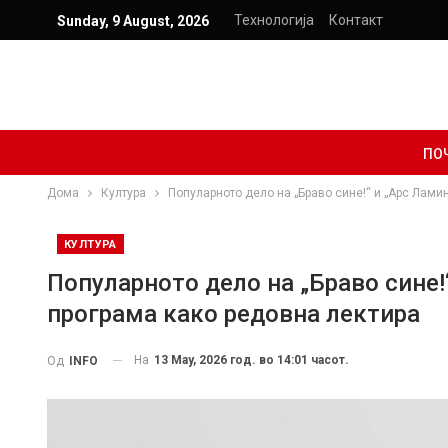
Технологија
Контакт
Sunday, 9 August, 2026
ПО
Дома
Култура
Популарното дело на „Браво сине!“ и „Арс Лами
КУЛТУРА
Популарното дело на „Браво сине!
програма како редовна лектира
На
13 May, 2026 год. во 14:01 часот.
Од
INFO