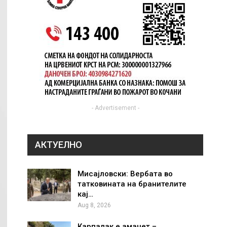
- Advertisement -
АКТУЕЛНО
Мисајловски: Вербата во
татковината на бранителите
кај…
Aug 8, 2026
Карпалак е аманет –