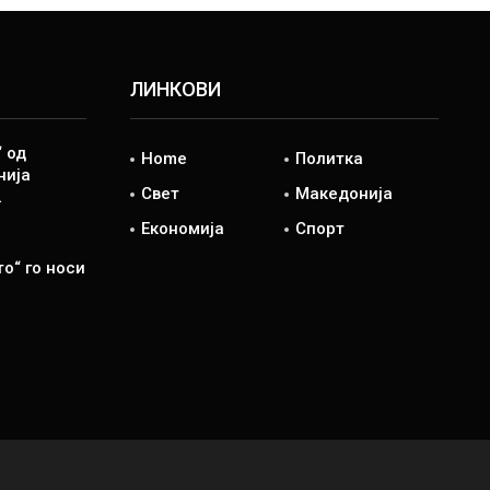
ЛИНКОВИ
“ од
Home
Политка
нија
Свет
Македонија
…
Економија
Спорт
о“ го носи