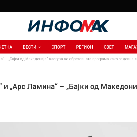
ЧЕТНА
ВЕСТИ
СПОРТ
РЕГИОН
СВЕТ
МАГА
на“ – „Бајки од Македонија“ влегува во образовната програма како редовна 
“ и „Арс Ламина“ – „Бајки од Македони