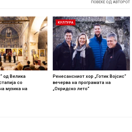
ПОВЕЌЕ ОД АВТОРОТ
КУЛТУРА
с“ од Велика
Ренесансниот хор „Готик Војсис“
стапија со
вечерва на програмата на
на музика на
„Охридско лето“