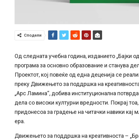
Сподели
Од следната учебна година, изданието „Бајки о
програма за основно образование и станува де
Проектот, кој повеќе од една деценија се реал
преку Движењето за поддршка на креативноста –
„Арс Ламина“, добива институционална потврда
дела со високи културни вредности. Покрај тоа,
придонесоа за градење на читачки навики кај м
ера.
Движењето за поддршка на креативноста – „Бра