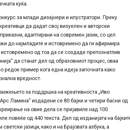
ачката куќа.
конкурс за млади дизајнери и илустратори. Преку
 креативци да дадат свој визуелен и авторски
риказни, адаптирани на современ јазик, со цел
жи до најмладите и истовремено да ги афирмира
 истовремено од тоа да се создаде препознатлив
нија“ да станат дел од образовниот процес, оваа
во редок пример кога една идеја започната како
онална вредност.
Движењето за поддршка на креативноста „Иво
„Арс Ламина“ издадени се 80 бајки и четири басни од
креирање на овие дела се пријавиле над 100
ле повеќе од 440 текста. Дел од изданијата на бајкит
светски јазици, како и на Брајовата азбука, а