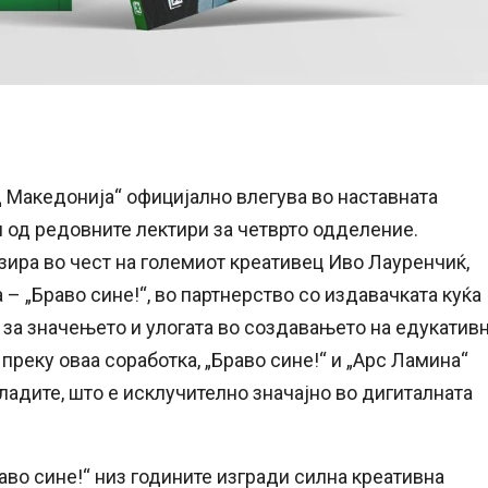
д Македонија“ официјално влегува во наставната
л од редовните лектири за четврто одделение.
изира во чест на големиот креативец Иво Лауренчиќ,
 „Браво сине!“, во партнерство со издавачката куќа
 за значењето и улогата во создавањето на едукатив
 преку оваа соработка, „Браво сине!“ и „Арс Ламина“
ладите, што е исклучително значајно во дигиталната
во сине!“ низ годините изгради силна креативна