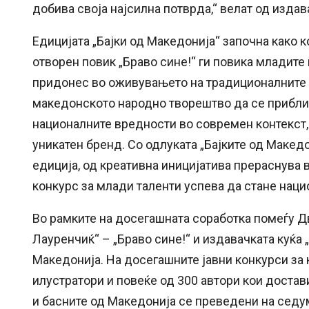
добива своја најсилна потврда,“ велат од издав
Едицијата „Бајки од Македонија“ започна како 
отворен повик „Браво сине!“ ги повика младите
придонес во оживувањето на традиционалните п
македонското народно творештво да се прибли
националните вредности во современ контекст,
уникатен бренд. Со одлуката „Бајките од Македо
едиција, од креативна иницијатива прераснува 
конкурс за млади таленти успева да стане наци
Во рамките на досегашната соработка помеѓу 
Лауренчиќ“ – „Браво сине!“ и издавачката куќа 
Македонија. На досегашните јавни конкурси за 
илустратори и повеќе од 300 автори кои достави
и басните од Македонија се преведени на седум 