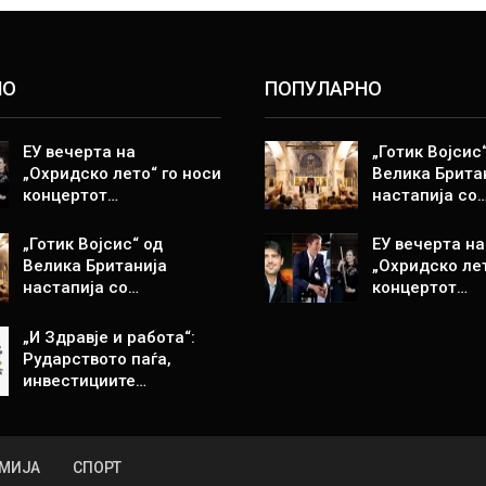
НО
ПОПУЛАРНО
ЕУ вечерта на
„Готик Војсис
„Охридско лето“ го носи
Велика Брита
концертот…
настапија со
„Готик Војсис“ од
ЕУ вечерта на
Велика Британија
„Охридско лет
настапија со…
концертот…
„И Здравје и работа“:
Рударството паѓа,
инвестициите…
МИЈА
СПОРТ