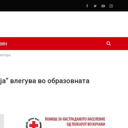
ЗИН
лектира
ја“ влегува во образовната