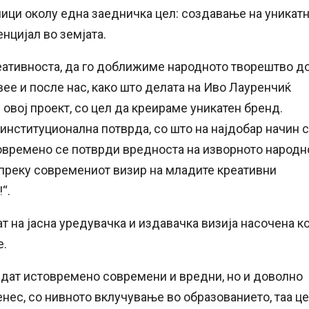
ници околу една заедничка цел: создавање на уникат
нцијал во земјата.
еативноста, да го доближиме народното творештво д
вее и после нас, како што делата на Иво Лауренчиќ
 овој проект, со цел да креираме уникатен бренд.
 институционална потврда, со што на најдобар начин 
овремено се потврди вредноста на изворното народн
 преку современиот визир на младите креативни
“.
т на јасна уредувачка и издавачка визија насочена к
е.
идат истовремено современи и вредни, но и доволно
енес, со нивното вклучување во образованието, таа ц