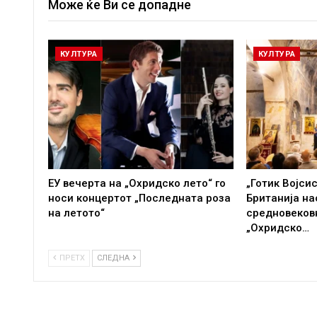
Може ќе Ви се допадне
КУЛТУРА
КУЛТУРА
ЕУ вечерта на „Охридско лето“ го
„Готик Војси
носи концертот „Последната роза
Британија на
на летото“
средновеков
„Охридско…
ПРЕТХ
СЛЕДНА