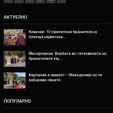
АКТУЕЛНО
Ковачки: 10 прилепски бранители ја
платија највисока…
Мисајловски: Вербата во татковината на
бранителите кај…
Карпалак е аманет – Македонија не ги
заборава своите…
ПОПУЛАРНО