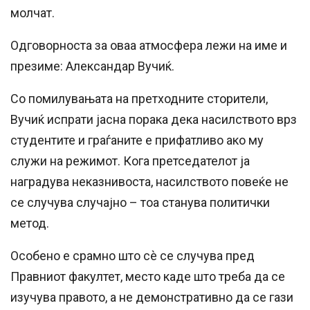
молчат.
Одговорноста за оваа атмосфера лежи на име и
презиме: Александар Вучиќ.
Со помилувањата на претходните сторители,
Вучиќ испрати јасна порака дека насилството врз
студентите и граѓаните е прифатливо ако му
служи на режимот. Кога претседателот ја
наградува неказнивоста, насилството повеќе не
се случува случајно – тоа станува политички
метод.
Особено е срамно што сè се случува пред
Правниот факултет, место каде што треба да се
изучува правото, а не демонстративно да се гази