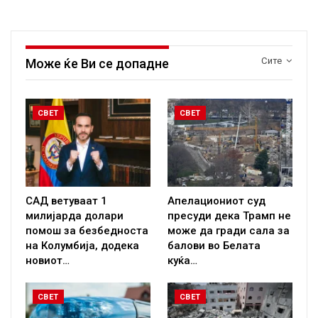
Сите
Може ќе Ви се допадне
СВЕТ
СВЕТ
САД ветуваат 1
Апелациониот суд
милијарда долари
пресуди дека Трамп не
помош за безбедноста
може да гради сала за
на Колумбија, додека
балови во Белата
новиот…
куќа…
СВЕТ
СВЕТ