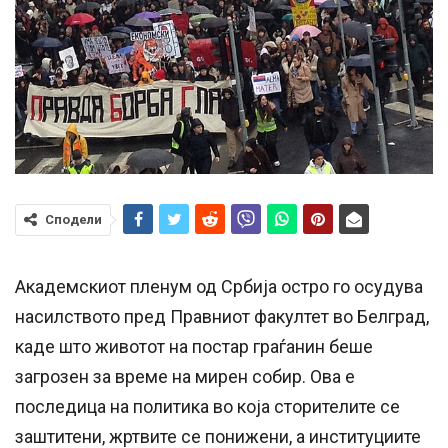
Сподели
Академскиот пленум од Србија остро го осудува
насилството пред Правниот факултет во Белград,
каде што животот на постар граѓанин беше
загрозен за време на мирен собир. Ова е
последица на политика во која сторителите се
заштитени, жртвите се понижени, а институциите