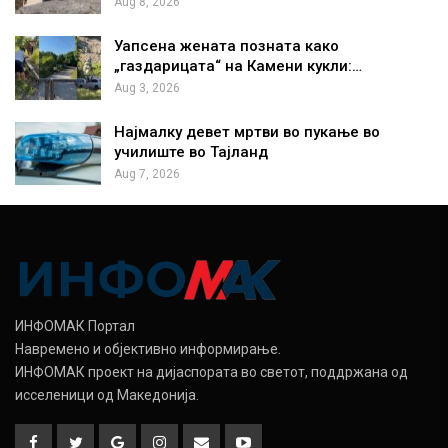
Aug 8, 2026
Уапсена жената позната како
„газдарицата“ на Камени кукли:…
Aug 3, 2026
Најмалку девет мртви во пукање во
училиште во Тајланд
Aug 7, 2026
ИНФОМАК Портал
Навремено и објективно информирање.
ИНФОМАК проект на дијаспората во светот, поддржана од
исселеници од Македонија.