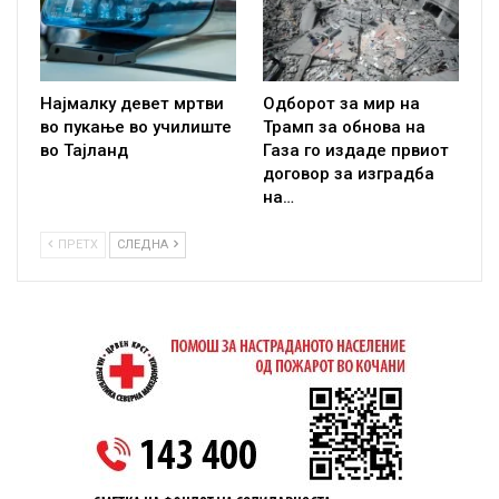
Најмалку девет мртви
Одборот за мир на
во пукање во училиште
Трамп за обнова на
во Тајланд
Газа го издаде првиот
договор за изградба
на…
ПРЕТХ
СЛЕДНА