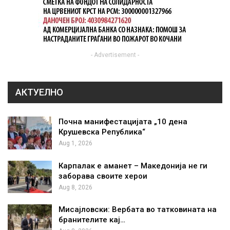
- Advertisement -
АКТУЕЛНО
Почна манифестацијата „10 дена
Крушевска Република“
Aug 1, 2026
Карпалак е аманет – Македонија не ги
заборава своите херои
Aug 8, 2026
Мисајловски: Вербата во татковината на
бранителите кај…