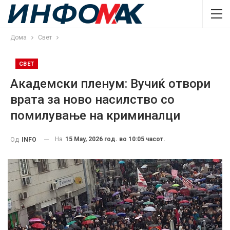
Дома
Свет
СВЕТ
Академски пленум: Вучиќ отвори
врата за ново насилство со
помилување на криминалци
На
15 May, 2026 год. во 10:05 часот.
Од
INFO