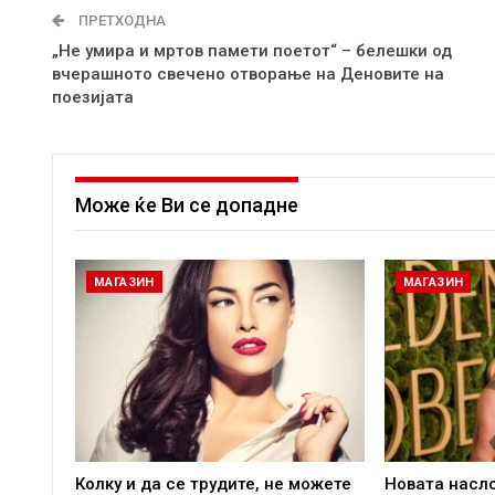
ПРЕТХОДНА
„Не умира и мртов памети поетот“ – белешки од
вчерашното свечено отворање на Деновите на
поезијата
Може ќе Ви се допадне
МАГАЗИН
МАГАЗИН
Колку и да се трудите, не можете
Новата насл