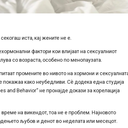
секогаш иста, кај жените не е.
нехормонални фактори кои влијаат на сексуалниот
лува со возраста, особено по менопаузата.
спитаат промените во нивото на хормони и сексуалнат
се покажаа како неубедливи. Сè додека една студија
es and Behavior“ не пронајде докази за корелација
 време на викендот, тоа не е проблем. Најновото
одењето љубов и денот во неделата или месецот.