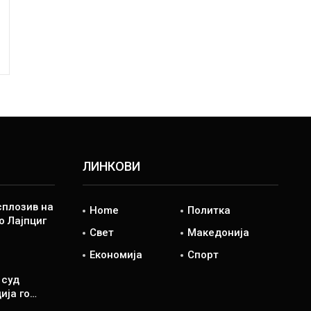
ЛИНКОВИ
сплозив на
Home
Политка
о Лајпциг
Свет
Македонија
Економија
Спорт
 суд
ија го…