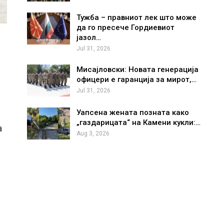
Тужба – правниот лек што може
да го пресече Гордиевиот
јазол…
Jul 31, 2026
Мисајловски: Новата генерација
офицери е гаранција за мирот,…
Jul 31, 2026
Уапсена жената позната како
„газдарицата“ на Камени кукли:…
а
Aug 3, 2026