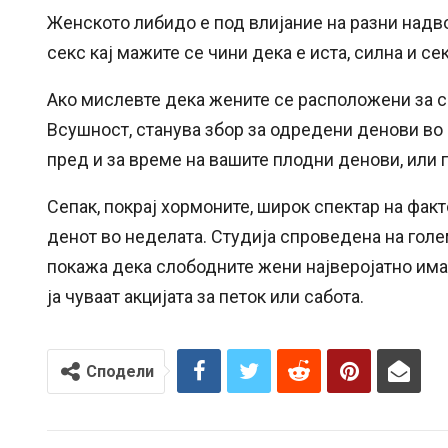
Женското либидо е под влијание на разни надв
секс кај мажите се чини дека е иста, силна и се
Ако мислевте дека жените се расположени за се
Всушност, станува збор за одредени денови во
пред и за време на вашите плодни денови, или п
Сепак, покрај хормоните, широк спектар на факто
денот во неделата. Студија спроведена на гол
покажа дека слободните жени најверојатно има
ја чуваат акцијата за петок или сабота.
Сподели