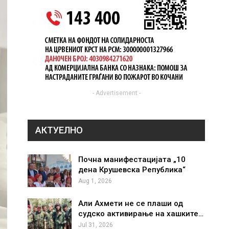
- Advertisement -
АКТУЕЛНО
Почна манифестацијата „10
дена Крушевска Република“
Aug 1, 2026
Али Ахмети не се плаши од
судско активирање на хашките…
Jul 31, 2026