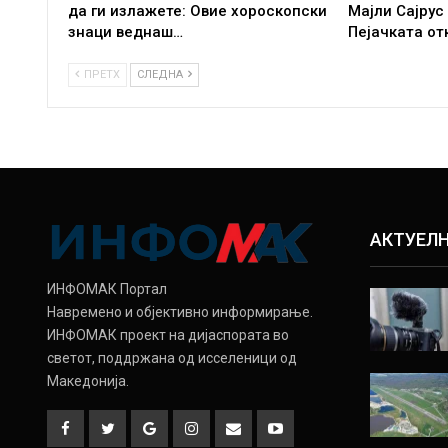
да ги излажете: Овие хороскопски
Мајли Сајрус
знаци веднаш…
Пејачката от
ПРЕТХ
СЛЕДНА
АКТУЕЛ
ИНФОМАК Портал
Навремено и објективно информирање.
ИНФОМАК проект на дијаспората во
светот, поддржана од исселеници од
Македонија.