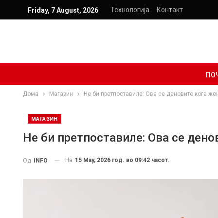
Технологија
Контакт
Friday, 7 August, 2026
ПО
Дома
Магазин
Не би претпоставиле: Ова се деновите кога же
МАГАЗИН
Не би претпоставиле: Ова се дено
На
15 May, 2026 год. во 09:42 часот.
Од
INFO