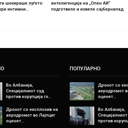
 ги шокираше луѓето:
интелигенција на „Опен АИ“
кри интимни…
подготвиле и извеле сајбернапад
НО
ПОПУЛАРНО
Во Албанија,
Дронот со ек
Специјалниот суд
аеродромот в
против корупција го…
оценет…
Дронот со експлозив на
Во Албанија,
аеродромот во Лајпциг
Специјалниот
оценет…
против корупц