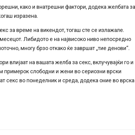
орешни, како и внатрешни фактори, додека желбата з
когаш изразена.
кс за време на викендот, тогаш сте се излажале.
 месецот. Либидото е на највисоко ниво непосредно
оточно, многу брзо откако ќе завршат „тие денови“.
ри влијаат на вашата желба за секс, вклучувајќи го и
ем примерок слободни и жени во сериозни врски
ат секс во понеделник и среда, додека оние во врска