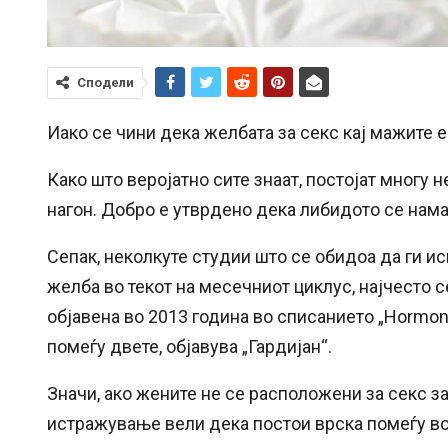
Сподели
Иако се чини дека желбата за секс кај мажите е 
Како што веројатно сите знаат, постојат многу 
нагон. Добро е утврдено дека либидото се нама
Сепак, неколкуте студии што се обидоа да ги и
желба во текот на месечниот циклус, најчесто 
објавена во 2013 година во списанието „Hormon
помеѓу двете, објавува „Гардијан“.
Значи, ако жените не се расположени за секс за
истражување вели дека постои врска помеѓу в