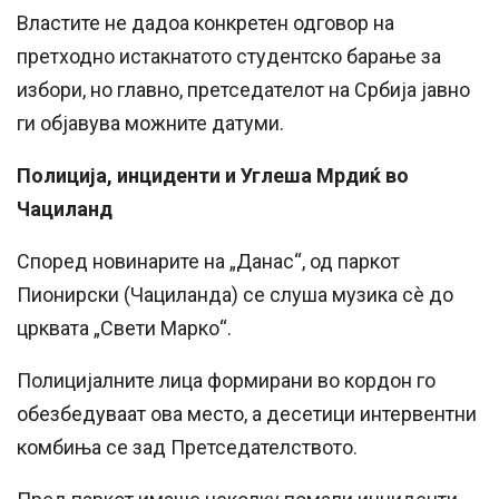
Властите не дадоа конкретен одговор на
претходно истакнатото студентско барање за
избори, но главно, претседателот на Србија јавно
ги објавува можните датуми.
Полиција, инциденти и Углеша Мрдиќ во
Чациланд
Според новинарите на „Данас“, од паркот
Пионирски (Чациланда) се слуша музика сè до
црквата „Свети Марко“.
Полицијалните лица формирани во кордон го
обезбедуваат ова место, а десетици интервентни
комбиња се зад Претседателството.