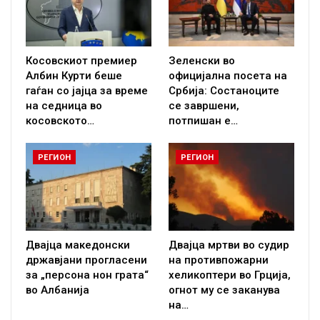
Косовскиот премиер
Зеленски во
Албин Курти беше
официјална посета на
гаѓан со јајца за време
Србија: Состаноците
на седница во
се завршени,
косовското…
потпишан е…
РЕГИОН
РЕГИОН
Двајца македонски
Двајца мртви во судир
државјани прогласени
на противпожарни
за „персона нон грата“
хеликоптери во Грција,
во Албанија
огнот му се заканува
на…