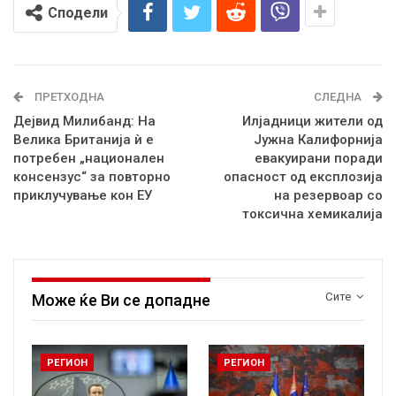
Сподели
ПРЕТХОДНА
СЛЕДНА
Дејвид Милибанд: На
Илјадници жители од
Велика Британија ѝ е
Јужна Калифорнија
потребен „национален
евакуирани поради
консензус“ за повторно
опасност од експлозија
приклучување кон ЕУ
на резервоар со
токсична хемикалија
Сите
Може ќе Ви се допадне
РЕГИОН
РЕГИОН