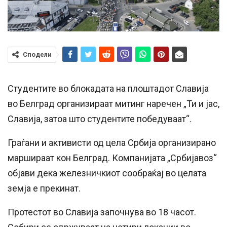
Сподели
Студентите во блокадата на плоштадот Славија
во Белград организираат митинг наречен „Ти и јас,
Славија, затоа што студентите победуваат“.
Граѓани и активисти од цела Србија организирано
маршираат кон Белград. Компанијата „Србијавоз“
објави дека железничкиот сообраќај во целата
земја е прекинат.
Протестот во Славија започнува во 18 часот.