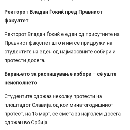
Ректорот Владан Ѓокиќ пред Правниот
факултет
Ректорот Владан Ѓокиќ е еден од присутните на
Правниот факултет што и им се придружи на
студентите на еден од најмасовните собири и
протести досега.
Барањето за распишување избори – сè уште
неисполнето
Студентите одржаа неколку протести на
плоштадот Славија, од кои минатогодишниот
протест, на 15 март, се смета за најголем досега
одржан во Србија.