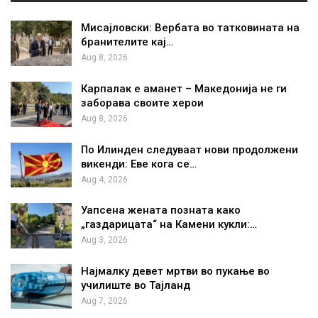
Мисајловски: Вербата во татковината на
бранителите кај…
Aug 8, 2026
Карпалак е аманет – Македонија не ги
заборава своите херои
Aug 8, 2026
По Илинден следуваат нови продолжени
викенди: Еве кога се…
Aug 4, 2026
Уапсена жената позната како
„газдарицата“ на Камени кукли:…
Aug 3, 2026
Најмалку девет мртви во пукање во
училиште во Тајланд
Aug 7, 2026