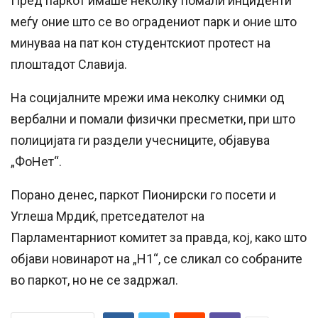
Пред паркот имаше неколку помали инциденти
меѓу оние што се во оградениот парк и оние што
минуваа на пат кон студентскиот протест на
плоштадот Славија.
На социјалните мрежи има неколку снимки од
вербални и помали физички пресметки, при што
полицијата ги раздели учесниците, објавува
„ФоНет“.
Порано денес, паркот Пионирски го посети и
Углеша Мрдиќ, претседателот на
Парламентарниот комитет за правда, кој, како што
објави новинарот на „Н1“, се сликал со собраните
во паркот, но не се задржал.