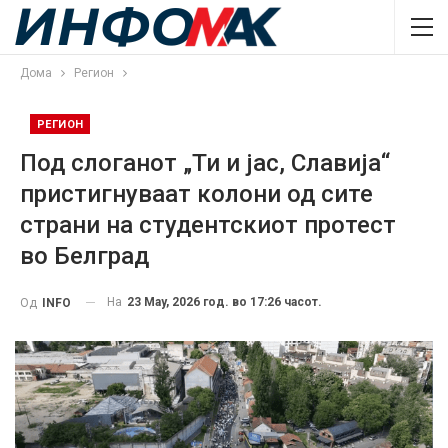
Дома
Регион
РЕГИОН
Под слоганот „Ти и јас, Славија“
пристигнуваат колони од сите
страни на студентскиот протест
во Белград
На
23 May, 2026 год. во 17:26 часот.
Од
INFO