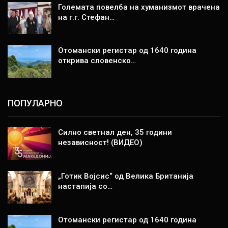
Големата повелба на хуманизмот врачена
на г.г. Стефан…
Отомански регистар од 1640 година
открива словенско…
ПОПУЛАРНО
Силно светнал ден, 35 години
независност! (ВИДЕО)
„Готик Војсис“ од Велика Британија
настапија со…
Отомански регистар од 1640 година