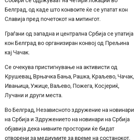
Собири се одржуваат на четири локации во
Белград, од каде што конвоите ќе се упатат кон
Славија пред почетокот на митингот.
Граѓани од западна и централна Србија се упатија
кон Белград во организиран конвој од Прељина
кај Чачак.
Се очекува пристигнување на активисти од
Крушевац, Врњачка Бања, Рашка, Краљево, Чачак,
Ивањица, Ужице, Ваљево, Пожега, Косјериќ,
Лучани и други места.
Во Белград, Независното здружение на новинари
на Србија и Здружението на новинари на Србија
објавија дека нивните простории ќе бидат
отворени за медиумите за време на состанокот.