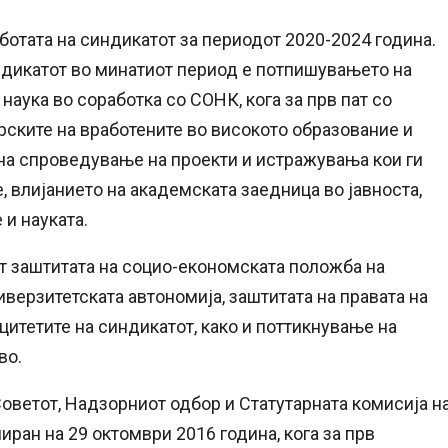
ботата на синдикатот за периодот 2020-2024 година.
индикатот во минатиот период е потпишувањето на
аука во соработка со СОНК, кога за прв пат со
рските на вработените во високото образование и
 на спроведувањe на проекти и истражувања кои ги
, влијанието на академската заедница во јавноста,
и науката.
ат заштитата на социо-економската положба на
верзитетската автономија, заштитата на правата на
цитетите на синдикатот, како и поттикнување на
во.
Советот, Надзорниот одбор и Статутарната комисија н
ран на 29 октомври 2016 година, кога за прв