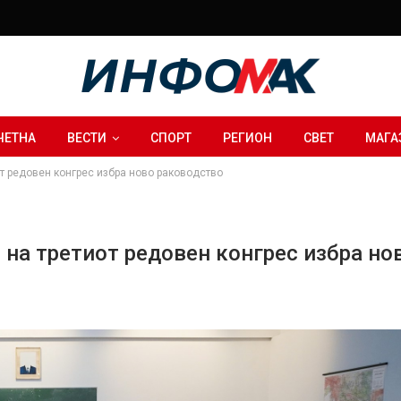
ЧЕТНА
ВЕСТИ
СПОРТ
РЕГИОН
СВЕТ
МАГА
т редовен конгрес избра ново раководство
на третиот редовен конгрес избра но