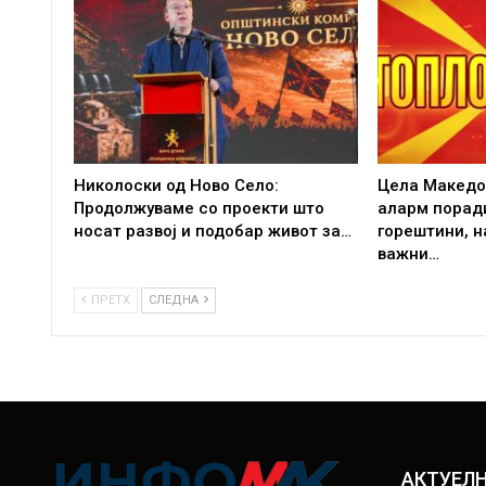
Николоски од Ново Село:
Цела Македо
Продолжуваме со проекти што
аларм порад
носат развој и подобар живот за…
горештини, 
важни…
ПРЕТХ
СЛЕДНА
АКТУЕЛ