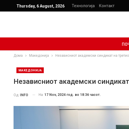
Технологија
Контакт
Thursday, 6 August, 2026
ПО
Дома
Македонија
Независниот академски синдикат на третио
МАКЕДОНИЈА
Независниот академски синдикат 
На
17 Nov, 2024 год. во 18:36 часот.
Од
INFO