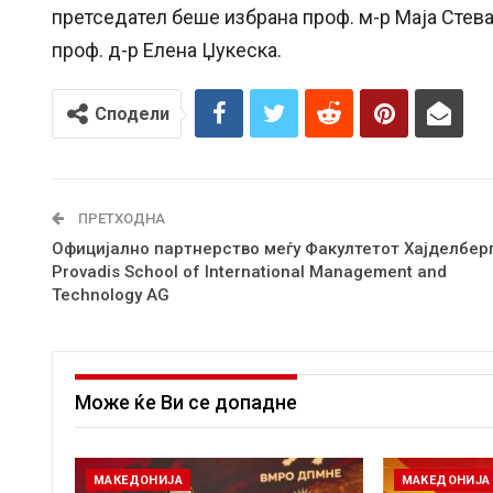
претседател беше избрана проф. м-р Маја Стева
проф. д-р Елена Џукеска.
Сподели
ПРЕТХОДНА
Официјално партнерство меѓу Факултетот Хајделберг
Provadis School of International Management and
Technology AG
Може ќе Ви се допадне
МАКЕДОНИЈА
МАКЕДОНИЈА