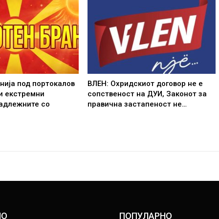
нија под портокалов
ВЛЕН: Охридскиот договор не е
и екстремни
сопственост на ДУИ, Законот за
надлежните со
правична застапеност не…
НО
ПОПУЛАРНО