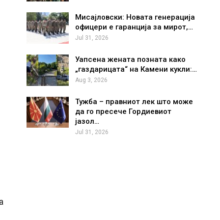
Мисајловски: Новата генерација
офицери е гаранција за мирот,…
Jul 31, 2026
Уапсена жената позната како
„газдарицата“ на Камени кукли:…
Aug 3, 2026
Тужба – правниот лек што може
да го пресече Гордиевиот
јазол…
Jul 31, 2026
а