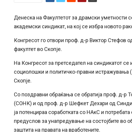
Денеска на Факултетот за драмски уметности 
академски синдикат, на кој се избра новото ра
Конгресот го отвори проф. д-р Виктор Стефов 
факултет во Скопје.
На Конгресот за претседател на синдикатот се 
социолошки и политичко-правни истражувања (
Скопје.
Со поздравни обраќања се обратија проф. д-р Т
(СОНК) и од проф. д-р Шефкет Дехари од Синдик
ја потенцираа соработката со НАкС и потребат
предуслов за унапредување на состојбите во о
заштита на правата на вработените.