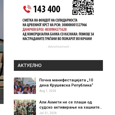
- Advertisement -
АКТУЕЛНО
Почна манифестацијата „10
дена Крушевска Република“
Aug 1, 2026
Али Ахмети не се плаши од
судско активирање на хашките…
Jul 31, 2026