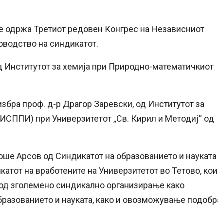
се одржа Третиот редовен Конгрес на Независниот
ководство на синдикатот.
од Институтот за хемија при Природно-математичкиот
избра проф. д-р Драгор Заревски, од Институтот за
ИСППИ) при Универзитетот „Св. Кирил и Методиј“ од
оше Арсов од Синдикатот на образованието и науката
атот на вработените на Универзитетот во Тетово, кои
а од зголемено синдикално организирање како
бразованието и науката, како и овозможување подобр