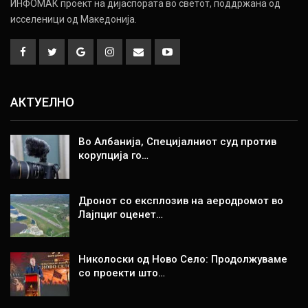
ИНФОМАК проект на дијаспората во светот, поддржана од
исселеници од Македонија.
АКТУЕЛНО
Во Албанија, Специјалниот суд против
корупција го…
Дронот со експлозив на аеродромот во
Лајпциг оценет…
Николоски од Ново Село: Продолжуваме
со проекти што…