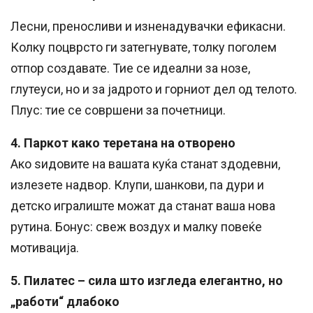
Лесни, преносливи и изненадувачки ефикасни.
Колку поцврсто ги затегнувате, толку поголем
отпор создавате. Тие се идеални за нозе,
глутеуси, но и за јадрото и горниот дел од телото.
Плус: тие се совршени за почетници.
4. Паркот како теретана на отворено
Ако ѕидовите на вашата куќа станат здодевни,
излезете надвор. Клупи, шанкови, па дури и
детско игралиште можат да станат ваша нова
рутина. Бонус: свеж воздух и малку повеќе
мотивација.
5. Пилатес – сила што изгледа елегантно, но
„работи“ длабоко