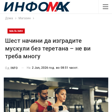
Дома
Магазин
МАГАЗИН
Шест начини да изградите
мускули без теретана – не ви
треба многу
На
2 Jun, 2026 год. во 08:51 часот.
Од
INFO