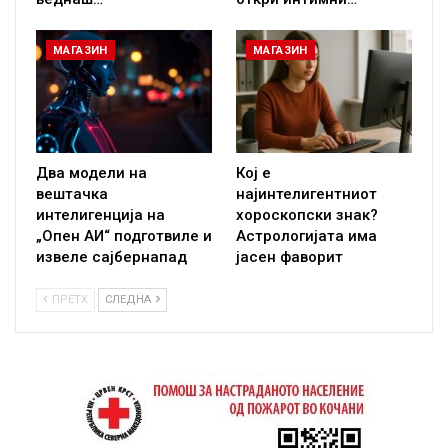
МАГАЗИН
МАГАЗИН
Два модели на
Кој е
вештачка
најинтелигентниот
интелигенција на
хороскопски знак?
„Опен АИ“ подготвиле и
Астрологијата има
извеле сајбернапад
јасен фаворит
ПРЕТХ
СЛЕДНА