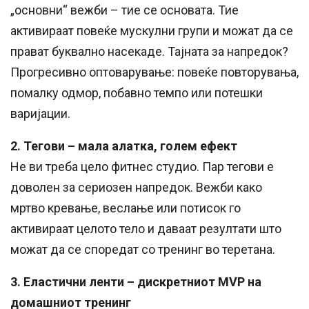
„основни“ вежби – тие се основата. Тие
активираат повеќе мускулни групи и можат да се
прават буквално насекаде. Тајната за напредок?
Прогресивно оптоварување: повеќе повторувања,
помалку одмор, побавно темпо или потешки
варијации.
2. Тегови – мала алатка, голем ефект
Не ви треба цело фитнес студио. Пар тегови е
доволен за сериозен напредок. Вежби како
мртво кревање, веслање или потисок го
активираат целото тело и даваат резултати што
можат да се споредат со тренинг во теретана.
3. Еластични ленти – дискретниот MVP на
домашниот тренинг