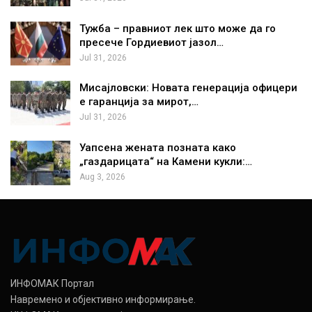
Тужба – правниот лек што може да го
пресече Гордиевиот јазол…
Jul 31, 2026
Мисајловски: Новата генерација офицери
е гаранција за мирот,…
Jul 31, 2026
Уапсена жената позната како
„газдарицата“ на Камени кукли:…
Aug 3, 2026
ИНФОМАК Портал
Навремено и објективно информирање.