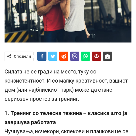
Сподели
Силата не се гради на место, туку со
конзистентност. И со малку креативност, вашиот
дом (или најблискиот парк) може да стане
сериозен простор за тренинг.
1. Тренинг со телесна тежина – класика што ја
завршува работата
Чучнувања, исчекори, склекови и планкови не се