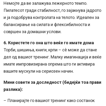
Немојте да ве залажува лежерното темпо.
Пилатесот гради стабилност, го зајакнува јадрото
и ја подобрува контролата на телото. Идеален за
балансирање на силата и флексибилноста и
совршен за домашни услови.
6. Користете го она што веќе го имате дома
Торби, шишиња, книги, крпи – сè може да стане
дел од вашиот тренинг. Малку имагинација и веќе
имате импровизирана опрема што ги активира
вашите мускули на сериозен начин.
Мини совети за доследност (бидејќи тоа прави
разлика):
– Планирајте го вашиот тренинг како состанок