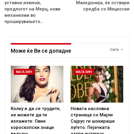
уставни измени,
Македонија, ќе оствари
предлогот на Мерц, нови
средба со Мицкоски
механизми во
проширувањето…
Сите
Може ќе Ви се допадне
МАГАЗИН
МАГАЗИН
Колку и да се трудите,
Новата насловна
не можете да ги
страница со Мајли
излажете: Овие
Сајрус ги шокираше
хороскопски знаци
луѓето: Пејачката
веднаш…
откри интимни…