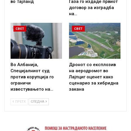
во Тајланд
Газа го издаде првиот
договор за изградба
на…
СВЕТ
СВЕТ
Во Албанија,
Дронот со експлозив
Специјалниот суд
на аеродромот во
против корупција го
Лајпциг оценет како
ограничи
сценарио за хибридна
известувањето на…
закана
ПРЕТХ
СЛЕДНА