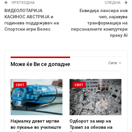
ПРЕТХОДНА
СЛЕДНА
ВИДЕОЛОТАРИЈА
Енвидија лансира нов
КАСИНОС АВСТРИЈА и
чип, најавува
годинава поддржувач на
транформација на
Спортски игри Велес
персоналните компјутери
преку AI
Сите
Може ќе Ви се допадне
СВЕТ
СВЕТ
Најмалку девет мртви
Одборот за мир на
во пукање во училиште
Трамп за обнова на