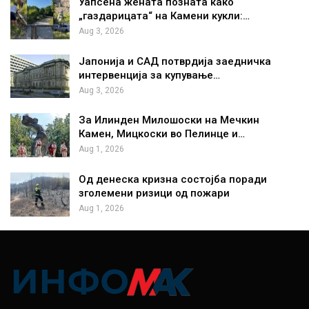
Уапсена жената позната како
„газдарицата“ на Камени кукли:…
Aug 3, 2026
Јапонија и САД потврдија заедничка
интервенција за купување…
Aug 3, 2026
За Илинден Милошоски на Мечкин
Камен, Мицкоски во Пелинце и…
Aug 1, 2026
Од денеска кризна состојба поради
зголемени ризици од пожари
Aug 1, 2026