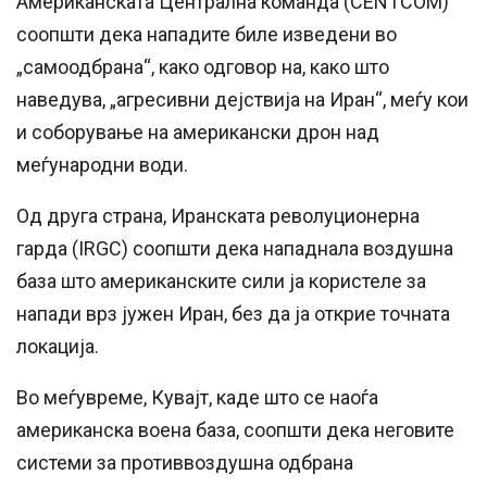
Американската Централна команда (CENTCOM)
соопшти дека нападите биле изведени во
„самоодбрана“, како одговор на, како што
наведува, „агресивни дејствија на Иран“, меѓу кои
и соборување на американски дрон над
меѓународни води.
Од друга страна, Иранската револуционерна
гарда (IRGC) соопшти дека нападнала воздушна
база што американските сили ја користеле за
напади врз јужен Иран, без да ја открие точната
локација.
Во меѓувреме, Кувајт, каде што се наоѓа
американска воена база, соопшти дека неговите
системи за противвоздушна одбрана