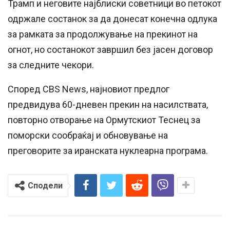
Трамп и неговите најблиски советници во петокот
одржале состанок за да донесат конечна одлука
за рамката за продолжување на прекинот на
огнот, но состанокот завршил без јасен договор
за следните чекори.
Според CBS News, најновиот предлог
предвидува 60-дневен прекин на насилствата,
повторно отворање на Ормутскиот Теснец за
поморски сообраќај и обновување на
преговорите за иранската нуклеарна програма.
Сподели