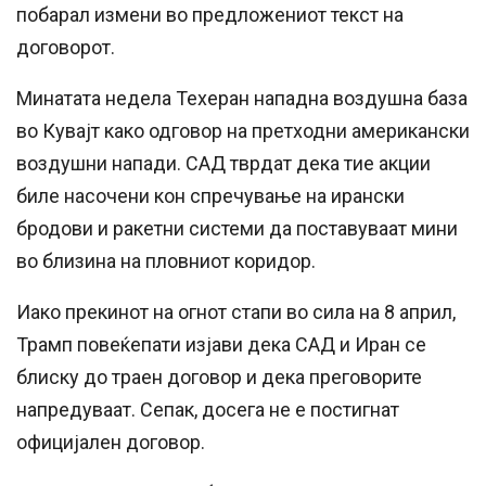
побарал измени во предложениот текст на
договорот.
Минатата недела Техеран нападна воздушна база
во Кувајт како одговор на претходни американски
воздушни напади. САД тврдат дека тие акции
биле насочени кон спречување на ирански
бродови и ракетни системи да поставуваат мини
во близина на пловниот коридор.
Иако прекинот на огнот стапи во сила на 8 април,
Трамп повеќепати изјави дека САД и Иран се
блиску до траен договор и дека преговорите
напредуваат. Сепак, досега не е постигнат
официјален договор.