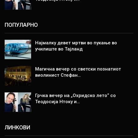
ПОПУЛАРНО
Најмалку девет мртви во пукање во
училиште во Тајланд
Магична вечер со светски познатиот
виолинист Стефан…
Грчка вечер на „Охридско лето“ со
Теодосија Нтоку и…
ЛИНКОВИ