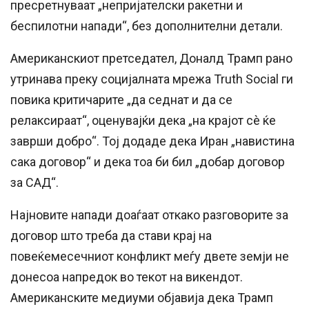
пресретнуваат „непријателски ракетни и
беспилотни напади“, без дополнителни детали.
Американскиот претседател, Доналд Трамп рано
утринава преку социјалната мрежа Truth Social ги
повика критичарите „да седнат и да се
релаксираат“, оценувајќи дека „на крајот сè ќе
заврши добро“. Тој додаде дека Иран „навистина
сака договор“ и дека тоа би бил „добар договор
за САД“.
Најновите напади доаѓаат откако разговорите за
договор што треба да стави крај на
повеќемесечниот конфликт меѓу двете земји не
донесоа напредок во текот на викендот.
Американските медиуми објавија дека Трамп