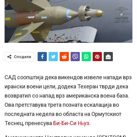
Сподели
САД соопштија дека викендов извеле напади врз
ирански воени цели, додека Техеран тврди дека
возвратил со напад врз американска воена база.
Ова претставува трета позната ескалација во
последната недела во областа на Ормутскиот
Теснец, пренесува
Би-Би-Си Њуз
.