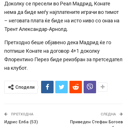
Доколку се пресели во Реал Мадрид, Конате
нема да биде меѓу најплатените играчи во тимот
– неговата плата ќе биде на исто ниво со онаа на
Трент Александар-Арнолд.
Претходно беше објавено дека Мадрид ќе го
потпише Конате на договор 4+1 доколку
Флорентино Перез биде реизбран за претседател
на клубот.
Сподели
ПРЕТХОДНА
СЛЕДНА
Идрис Елба (53)
Приведен Стефан Богоев