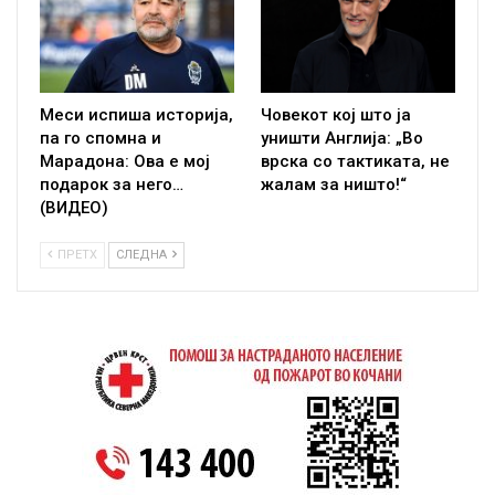
Меси испиша историја,
Човекот кој што ја
па го спомна и
уништи Англија: „Во
Марадона: Ова е мој
врска со тактиката, не
подарок за него…
жалам за ништо!“
(ВИДЕО)
ПРЕТХ
СЛЕДНА