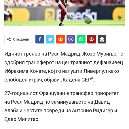
Сподели
Идниот тренер на Реал Мадрид, Жозе Мурињо, го
одобрил трансферот на централниот дефанзивец
Ибрахима Конате, кој го напушти Ливерпул како
слободен играч, објави „Кадена СЕР“.
27-годишниот Французин е трансфер приоритет
на Реал Мадрид по заминувањето на Давид
Алаба и честите повреди на Антонио Ридигер и
Едер Милитао.