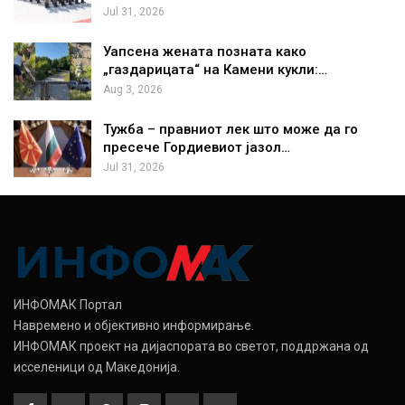
Jul 31, 2026
Уапсена жената позната како
„газдарицата“ на Камени кукли:…
Aug 3, 2026
Тужба – правниот лек што може да го
пресече Гордиевиот јазол…
Jul 31, 2026
ИНФОМАК Портал
Навремено и објективно информирање.
ИНФОМАК проект на дијаспората во светот, поддржана од
исселеници од Македонија.