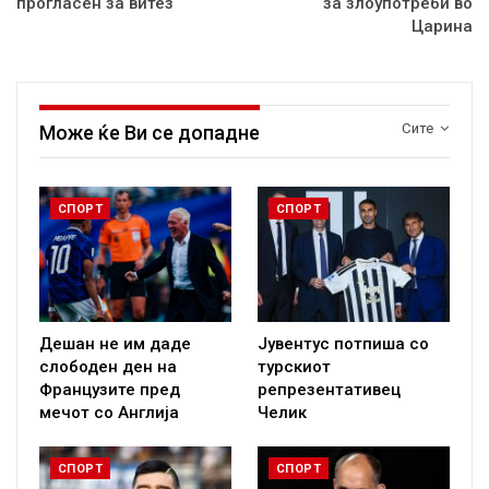
прогласен за витез
за злоупотреби во
Царина
Сите
Може ќе Ви се допадне
СПОРТ
СПОРТ
Дешан не им даде
Јувентус потпиша со
слободен ден на
турскиот
Французите пред
репрезентативец
мечот со Англија
Челик
СПОРТ
СПОРТ