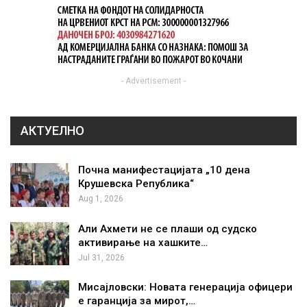
- Advertisement -
АКТУЕЛНО
Почна манифестацијата „10 дена
Крушевска Република“
Aug 1, 2026
Али Ахмети не се плаши од судско
активирање на хашките…
Jul 31, 2026
Мисајловски: Новата генерација офицери
е гаранција за мирот,…