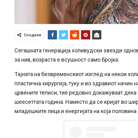
Сподели
Сегашната генерација холивудски ѕвезди однов
за нив, возраста е всушност само бројка.
Тајната на безвременскиот изглед на некои хо
пластична хирургија, туку и во здравиот начин 
црвените теписи, тие редовно докажуваат дека
шеесеттата година. Наместо да се кријат во шир
младешките лица и енергијата на која половина