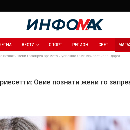
ЧЕТНА
ВЕСТИ
СПОРТ
РЕГИОН
СВЕТ
МАГА
ие познати жени го запреа времето и успешно го игнорираат календарот
риесетти: Овие познати жени го запре