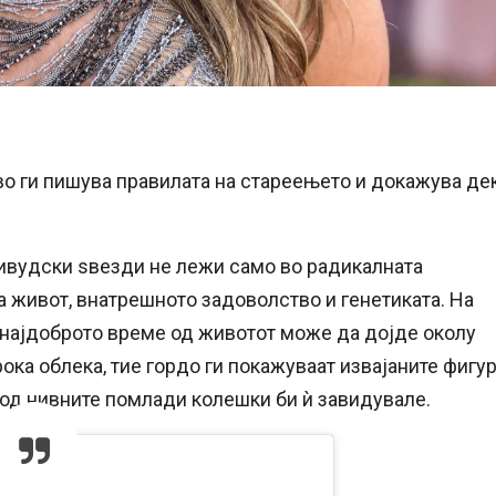
о ги пишува правилата на стареењето и докажува де
ливудски ѕвезди не лежи само во радикалната
на живот, внатрешното задоволство и генетиката. На
 најдоброто време од животот може да дојде околу
ока облека, тие гордо ги покажуваат извајаните фигур
 од нивните помлади колешки би ѝ завидувале.