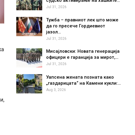
судско активирање на хашките…
Jul 31, 2026
Тужба – правниот лек што може
да го пресече Гордиевиот
јазол…
Jul 31, 2026
ка
Мисајловски: Новата генерација
офицери е гаранција за мирот,…
Jul 31, 2026
Уапсена жената позната како
„газдарицата“ на Камени кукли:…
Aug 3, 2026
и,