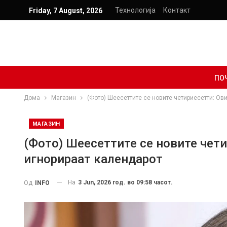
Технологија
Контакт
Friday, 7 August, 2026
ПО
Дома
Магазин
(Фото) Шеесеттите се новите четириесетти: Ов
МАГАЗИН
(Фото) Шеесеттите се новите чети
игнорираат календарот
На
3 Jun, 2026 год. во 09:58 часот.
Од
INFO