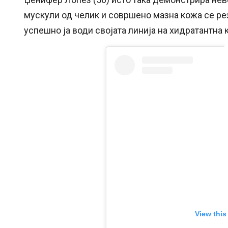
мускули од челик и совршено мазна кожа се рез
успешно ја води својата линија на хидратантна 
View this