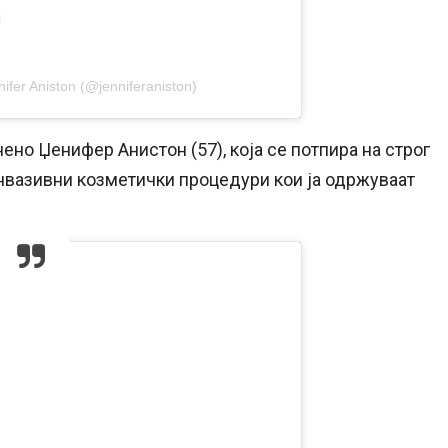
ifer Aniston (@jenniferaniston)
ено Џенифер Анистон (57), која се потпира на строг
инвазивни козметички процедури кои ја одржуваат