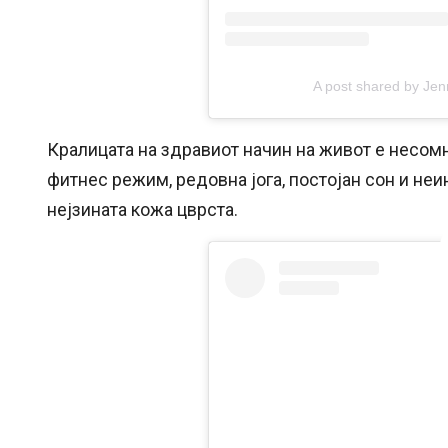
A post shared by Jenn
Кралицата на здравиот начин на живот е несомн
фитнес режим, редовна јога, постојан сон и не
нејзината кожа цврста.