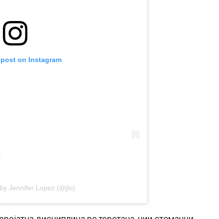
 post on Instagram
by Jennifer Lopez (@jlo)
еројатна дисциплина во теретана, чии стомачни