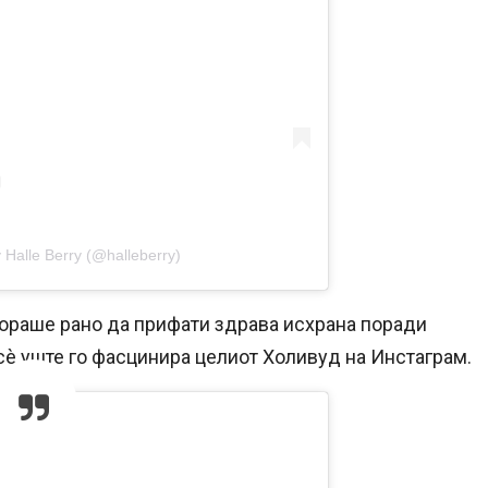
 Halle Berry (@halleberry)
мораше рано да прифати здрава исхрана поради
 сè уште го фасцинира целиот Холивуд на Инстаграм.