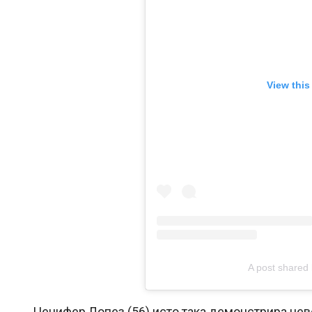
View this
A post shared 
Џенифер Лопез (56) исто така демонстрира нев