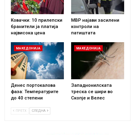
Ковачки: 10 прилепски
МВР најави засилени
бранители ја платија
контроли на
највисока цена
патиштата
МАКЕДОНИЈА
МАКЕДОНИЈА
Денес портокалова
Западнонилската
фаза: Температурите
треска се шири во
до 40 степени
Скопје и Велес
ПРЕТХ
СЛЕДНА