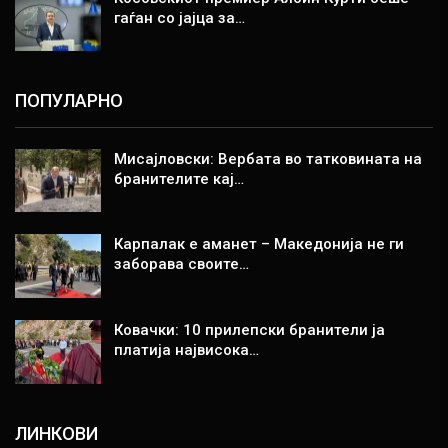
гаѓан со јајца за…
ПОПУЛАРНО
Мисајловски: Вербата во татковината на
бранителите кај…
Карпалак е аманет – Македонија не ги
заборава своите…
Ковачки: 10 прилепски бранители ја
платија највисока…
ЛИНКОВИ