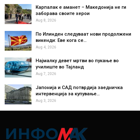
Карпалак е аманет – Македонија не ги
заборава своите херои
Aug 8, 2026
По Илинден следуваат нови продолжени
викенди: Еве кога се…
Aug 4, 2026
Најмалку девет мртви во пукање во
училиште во Тајланд
Aug 7, 2026
Јапонија и САД потврдија заедничка
интервенција за купување…
Aug 3, 2026