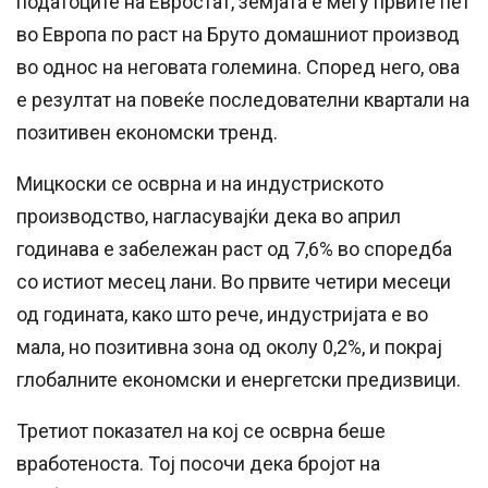
податоците на Евростат, земјата е меѓу првите пет
во Европа по раст на Бруто домашниот производ
во однос на неговата големина. Според него, ова
е резултат на повеќе последователни квартали на
позитивен економски тренд.
Мицкоски се осврна и на индустриското
производство, нагласувајќи дека во април
годинава е забележан раст од 7,6% во споредба
со истиот месец лани. Во првите четири месеци
од годината, како што рече, индустријата е во
мала, но позитивна зона од околу 0,2%, и покрај
глобалните економски и енергетски предизвици.
Третиот показател на кој се осврна беше
вработеноста. Тој посочи дека бројот на