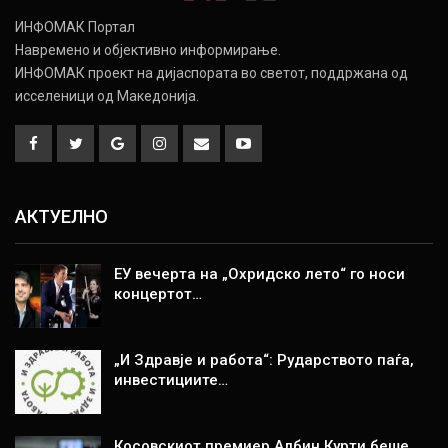
ИНФОМАК Портал
Навремено и објективно информирање.
ИНФОМАК проект на дијаспората во светот, поддржана од
исселеници од Македонија.
АКТУЕЛНО
ЕУ вечерта на „Охридско лето“ го носи
концертот…
„И Здравје и работа“: Рударството паѓа,
инвестициите…
Косовскиот премиер Албин Курти беше