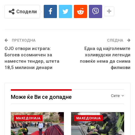
Сподели
ПРЕТХОДНА
СЛЕДНА
ОЈО отвори истрага:
Една од најголемите
Богоев осомничен за
холивудски легенди
наместен тендер, штета
повеќе нема да снима
18,5 милиони денари
филмови
Сите
Може ќе Ви се допадне
МАКЕДОНИЈА
МАКЕДОНИЈА