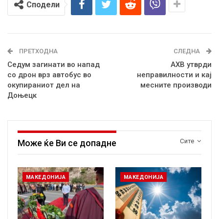
Сподели
ПРЕТХОДНА
СЛЕДНА
Седум загинати во напад
АХВ утврди
со дрон врз автобус во
неправилности и кај
окупираниот дел на
месните производи
Доњецк
Сите
Може ќе Ви се допадне
МАКЕДОНИЈА
МАКЕДОНИЈА