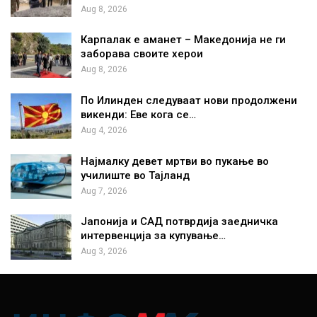
Aug 8, 2026
Карпалак е аманет – Македонија не ги
заборава своите херои
Aug 8, 2026
По Илинден следуваат нови продолжени
викенди: Еве кога се…
Aug 4, 2026
Најмалку девет мртви во пукање во
училиште во Тајланд
Aug 7, 2026
Јапонија и САД потврдија заедничка
интервенција за купување…
Aug 3, 2026