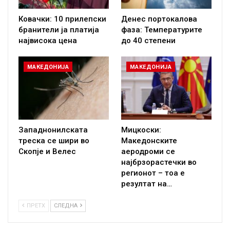
Ковачки: 10 прилепски
Денес портокалова
бранители ја платија
фаза: Температурите
највисока цена
до 40 степени
МАКЕДОНИЈА
МАКЕДОНИЈА
Западнонилската
Мицкоски:
треска се шири во
Македонските
Скопје и Велес
аеродроми се
најбрзорастечки во
регионот – тоа е
резултат на…
ПРЕТХ
СЛЕДНА