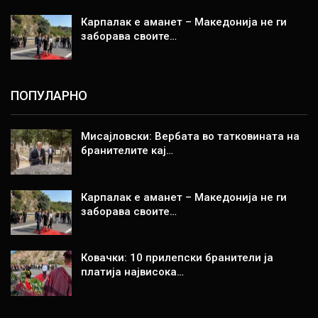
Карпалак е аманет – Македонија не ги
заборава своите…
ПОПУЛАРНО
Мисајловски: Вербата во татковината на
бранителите кај…
Карпалак е аманет – Македонија не ги
заборава своите…
Ковачки: 10 прилепски бранители ја
платија највисока…