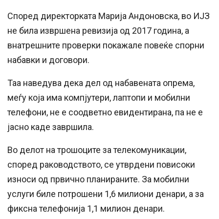
Според директорката Марија Андоновска, во ИЈЗ
не била извршена ревизија од 2017 година, а
внатрешните проверки покажале повеќе спорни
набавки и договори.
Таа наведува дека дел од набавената опрема,
меѓу која има компјутери, лаптопи и мобилни
телефони, не е соодветно евидентирана, па не е
јасно каде завршила.
Во делот на трошоците за телекомуникации,
според раководството, се утврдени повисоки
износи од првично планираните. За мобилни
услуги биле потрошени 1,6 милиони денари, а за
фиксна телефонија 1,1 милион денари.