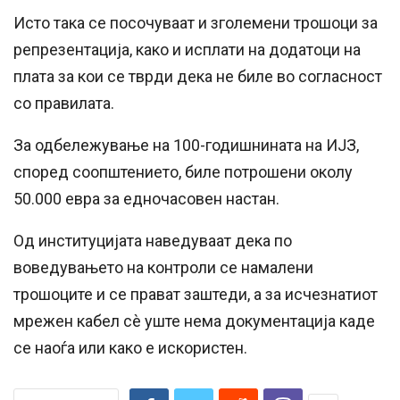
Исто така се посочуваат и зголемени трошоци за
репрезентација, како и исплати на додатоци на
плата за кои се тврди дека не биле во согласност
со правилата.
За одбележување на 100-годишнината на ИЈЗ,
според соопштението, биле потрошени околу
50.000 евра за едночасовен настан.
Од институцијата наведуваат дека по
воведувањето на контроли се намалени
трошоците и се прават заштеди, а за исчезнатиот
мрежен кабел сè уште нема документација каде
се наоѓа или како е искористен.