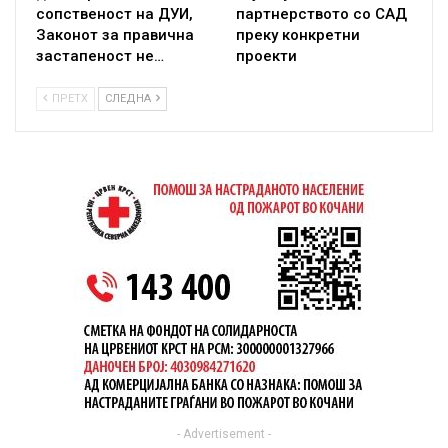
сопственост на ДУИ,
партнерството со САД
Законот за правична
преку конкретни
застапеност не…
проекти
ПРЕТХ
СЛЕДНА
- Advertisement -