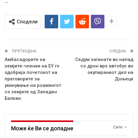
…
Сподели
ПРЕТХОДНА
СЛЕДНА
Амбасадорите на
Седум загинати во напад
земјите-членки на ЕУ го
со дрон врз автобус во
одобрија почетокот на
окупираниот дел на
преговорите за
Доњецк
укинување на роамингот
со земјите од Западен
Балкан
Сите
Може ќе Ви се допадне