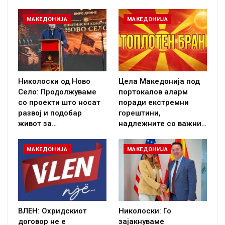
МАКЕДОНИЈА
МАКЕДОНИЈА
Николоски од Ново
Цела Македонија под
Село: Продолжуваме
портокалов аларм
со проекти што носат
поради екстремни
развој и подобар
горештини,
живот за…
надлежните со важни…
МАКЕДОНИЈА
МАКЕДОНИЈА
ВЛЕН: Охридскиот
Николоски: Го
договор не е
зајакнуваме