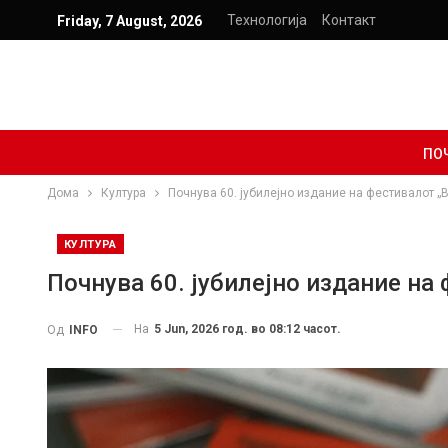
Технологија
Контакт
Friday, 7 August, 2026
ПО
Дома
Култура
Почнува 60. јубилејно издание на фестивалот „
КУЛТУРА
Почнува 60. јубилејно издание на
На
5 Jun, 2026 год. во 08:12 часот.
Од
INFO