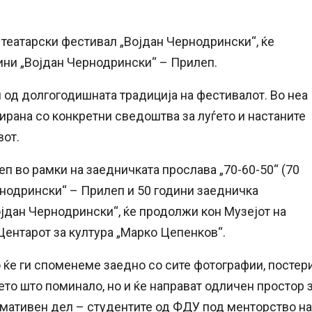
театарски фестивал „Војдан Чернодрински“, ќе
дини „Војдан Чернодрински“ – Прилеп.
 од долгогодишната традиција на фестивалот. Во неа
ирана со конкретни сведоштва за луѓето и настаните
вот.
п во рамки на заедничката прослава „70-60-50“ (70
рнодрински“ – Прилеп и 50 години заедничка
Војдан Чернодрински“, ќе продолжи кон Музејот на
 Центарот за култура „Марко Цепенков“.
 ќе ги споменеме заедно со сите фотографии, постери
то што поминало, но и ќе направат одличен простор 
рмативен дел – студентите од ФДУ под менторство на