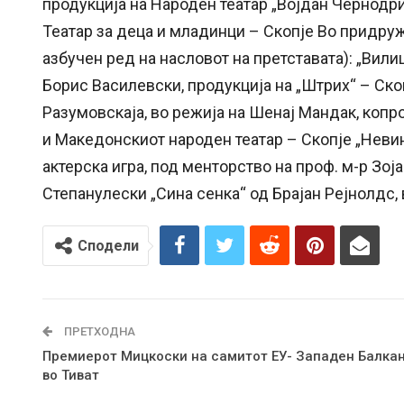
продукција на Народен театар „Војдан Чернодри
Театар за деца и младинци – Скопје Во придру
азбучен ред на насловот на претставата): „Вили
Борис Василевски, продукција на „Штрих“ – Ск
Разумовскаја, во режија на Шенај Мандак, копр
и Македонскиот народен театар – Скопје „Невин
актерска игра, под менторство на проф. м-р Зој
Степанулески „Сина сенка“ од Брајан Рејнолдс, 
Сподели
ПРЕТХОДНА
Премиерот Мицкоски на самитот ЕУ- Западен Балка
во Тиват