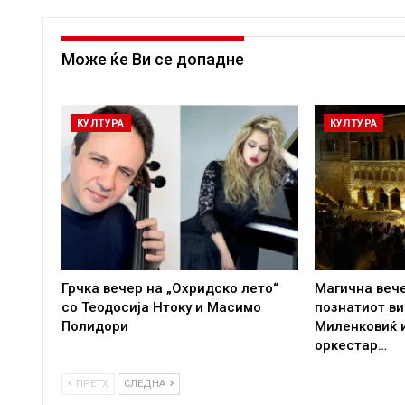
Може ќе Ви се допадне
КУЛТУРА
КУЛТУРА
Грчка вечер на „Охридско лето“
Магична вече
со Теодосија Нтоку и Масимо
познатиот в
Полидори
Миленковиќ 
оркестар…
ПРЕТХ
СЛЕДНА