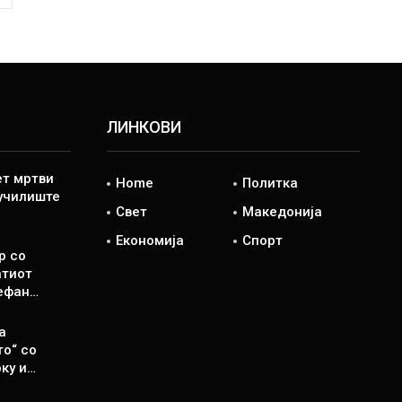
ЛИНКОВИ
ет мртви
Home
Политка
 училиште
Свет
Македонија
Економија
Спорт
р со
атиот
ефан…
а
то“ со
ку и…