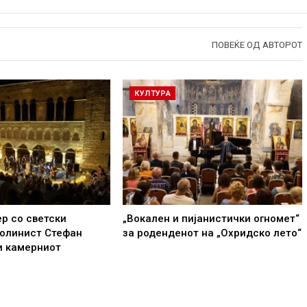
ПОВЕЌЕ ОД АВТОРОТ
КУЛТУРА
р со светски
„Вокален и пијанистички огномет“
иолинист Стефан
за роденденот на „Охридско лето“
и камерниот