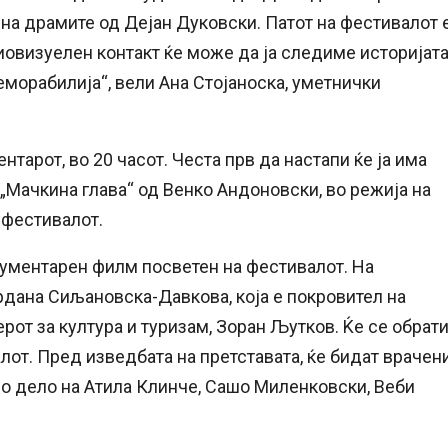
а драмите од Дејан Дуковски. Патот на фестивалот 
диовизуелен контакт ќе може да ја следиме историјат
еморабилија“, вели Ана Стојаноска, уметнички
тарот, во 20 часот. Честа прв да настапи ќе ја има
 „Мачкина глава“ од Венко Андоновски, во режија на
 фестивалот.
кументарен филм посветен на фестивалот. На
рдана Сиљановска-Давкова, која е покровител на
ерот за култура и туризам, Зоран Љутков. Ќе се обрат
лот. Пред изведбата на претставата, ќе бидат врачен
но дело на Атила Клинче, Сашо Миленковски, Веби