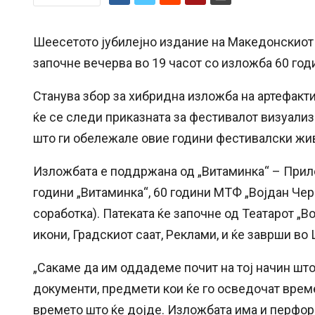
Шеесетото јубилејно издание на Македонскиот 
започне вечерва во 19 часот со изложба 60 го
Станува збор за хибридна изложба на артефакти
ќе се следи приказната за фестивалот визуализ
што ги обележале овие години фестивалски жи
Изложбата е поддржана од „Витаминка“ – Приле
години „Витаминка“, 60 години МТФ „Војдан Че
соработка). Патеката ќе започне од Театарот „
икони, Градскиот саат, Реклами, и ќе заврши во
„Сакаме да им оддадеме почит на тој начин што
документи, предмети кои ќе го осведочат време
времето што ќе дојде. Изложбата има и перфо