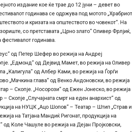
ејното издание кое ќе трае до 12 јуни – девет во
естивалот годинава се одржува под мотото „Храбрио
пштеството и кризата на општеството во човекот“. На
ориште, со претставата „Црно злато“ Оливер Фрлјиќ,
а фестивалот годинава.
еус“ од Петер Шефер во режија на Андреј
опје. „Едмонд“ од Дејвид Мамет, во режија на Оливер
а „Калигула“ од Албер Ками, во режија на Ѓорѓи
ово „Мачкина глава“ од Венко Андоновски, во режија
тар – Скопје. „Носорози“ од Ежен Јонеско, во режија
р – Скопје „Случајната смрт на еден анархист“ од
укција на НУЦК „Ацо Шопов“ – Театар – Штип „Страв и
ежија на Татјана Мандиќ Ригонат, продукција на
“ од Коле Чашуле во режија на Дејан Пројковски,