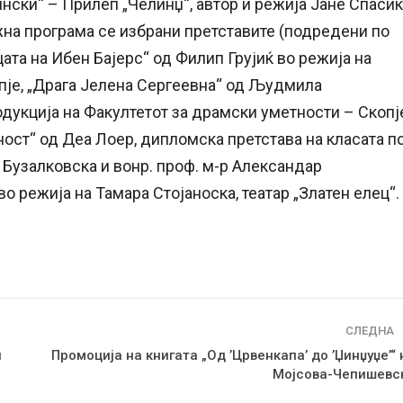
нски“ – Прилеп „Челинџ“, автор и режија Јане Спасиќ
жна програма се избрани претставите (подредени по
цата на Ибен Бајерс“ од Филип Грујиќ во режија на
опје, „Драга Јелена Сергеевна“ од Људмила
одукција на Факултетот за драмски уметности – Скопј
ост“ од Деа Лоер, дипломска претстава на класата п
а Бузалковска и вонр. проф. м-р Александар
во режија на Тамара Стојаноска, театар „Златен елец“.
СЛЕДНА
н
Промоција на книгата „Од ’Црвенкапа’ до ’Џинџуџе’“ 
Мојсова-Чепишевс