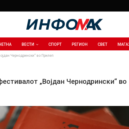
ЧЕТНА
ВЕСТИ
СПОРТ
РЕГИОН
СВЕТ
МАГА
Војдан Чернодрински“ во Прилеп
 фестивалот „Војдан Чернодрински“ во