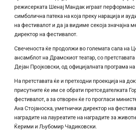
режисерката Шенај Мандак играат перформанс н
симболична патека на која преку нарација и ау
на фестивалот и да ја видиме секоја значајна м
директор на фестивалот.
Свеченоста ќе продолжи во големата сала на Цен
ансамблот на Драмскиот театар, со претставата
Дејан Пројковски, од официјалната програма на
На претставата ќе и претходни проекција на до
присутните ќе им се обрати претседателката Го
фестивалот, а за отворен ќе го прогласи минист
Ана Стојаноска, уметнички директор на фестива
наградите на лауреатите на наградите за живот
Ќерими и Љубомир Чадиковски.