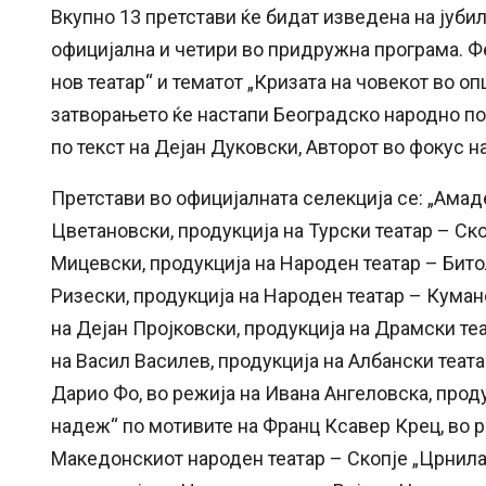
Вкупно 13 претстави ќе бидат изведена на јубил
официјална и четири во придружна програма. Ф
нов театар“ и тематот „Кризата на човекот во о
затворањето ќе настапи Београдско народно поз
по текст на Дејан Дуковски, Авторот во фокус н
Претстави во официјалната селекција се: „Амад
Цветановски, продукција на Турски театар – Ск
Мицевски, продукција на Народен театар – Битол
Ризески, продукција на Народен театар – Куман
на Дејан Пројковски, продукција на Драмски теа
на Васил Василев, продукција на Албански теата
Дарио Фо, во режија на Ивана Ангеловска, прод
надеж“ по мотивите на Франц Ксавер Крец, во р
Македонскиот народен театар – Скопје „Црнила