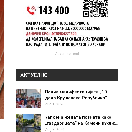
- Advertisement -
АКТУЕЛНО
Почна манифестацијата „10
дена Крушевска Република“
Aug 1, 2026
Уапсена жената позната како
„газдарицата“ на Камени кукли:…
Aug 3, 2026