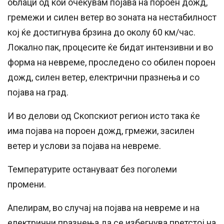
облаци од кои очекувам појава на пороен дожд,
гремежи и силен ветер во зоната на нестабилност
кој ќе достигнува брзина до околу 60 км/час.
Локално пак, процесите ќе бидат интензивни и во
форма на невреме, проследено со обилен пороен
дожд, силен ветер, електрични празнења и со
појава на град.
И во делови од Скопскиот регион исто така ќе
има појава на пороен дожд, грмежи, засилен
ветер и услови за појава на невреме.
Температурите остануваат без поголеми
промени.
Апелирам, во случај на појава на невреме и на
електрични празнења да се избегнува претстој на