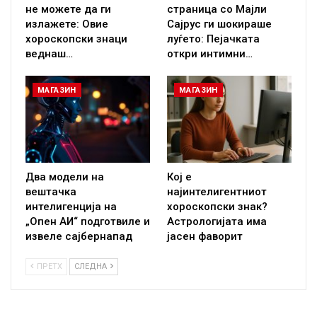
не можете да ги
страница со Мајли
излажете: Овие
Сајрус ги шокираше
хороскопски знаци
луѓето: Пејачката
веднаш…
откри интимни…
МАГАЗИН
МАГАЗИН
Два модели на
Кој е
вештачка
најинтелигентниот
интелигенција на
хороскопски знак?
„Опен АИ“ подготвиле и
Астрологијата има
извеле сајбернапад
јасен фаворит
ПРЕТХ
СЛЕДНА