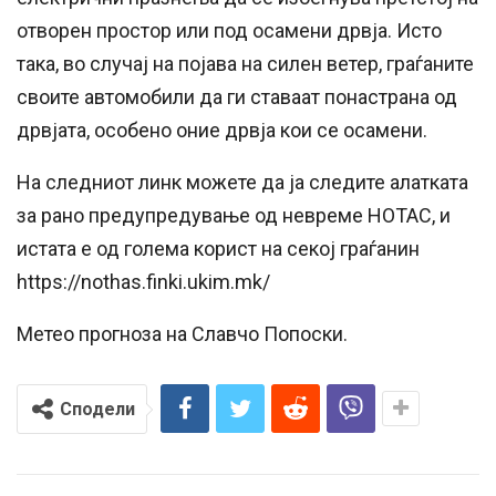
отворен простор или под осамени дрвја. Исто
така, во случај на појава на силен ветер, граѓаните
своите автомобили да ги ставаат понастрана од
дрвјата, особено оние дрвја кои се осамени.
На следниот линк можете да ја следите алатката
за рано предупредување од невреме НОТАС, и
истата е од голема корист на секој граѓанин
https://nothas.finki.ukim.mk/
Метео прогноза на Славчо Попоски.
Сподели