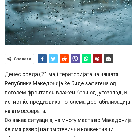
Сподели
Денес среда (21 мај) територијата на нашата
Република Македонија ќе биде зафатена од
поголем фронтален влажен бран од југозапад, и
истиот ќе предизвика поголема дестабилизација
на атмосферата.
Во ваква ситуација, на многу места во Македонија
ќе има развој на грмотевични конвективни