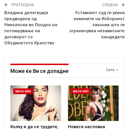
ПРЕТХОДНА
СЛЕДНА
Владина делегација
Уставниот суд ги укина
предводена од
измените на Изборниот
Николоски во Лондон на
законик што ги
потпишување на
ограничуваа независните
договорот со
кандидати
Обединетото Кралство
Сите
Може ќе Ви се допадне
МАГАЗИН
МАГАЗИН
Колку и да се трудите,
Новата насловна