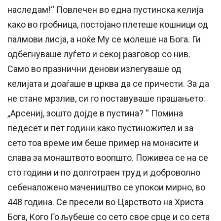
наследам!“ Повлечен во една пустинска келија
како во гробница, постојано плетеше кошници од
палмови лисја, а ноќе Му се молеше на Бога. Ги
одбегнуваше луѓето и секој разговор со нив.
Само во празнични денови излегуваше од
келијата и доаѓаше в црква да се причести. За да
не стане мрзлив, си го поставуваше прашањето:
„Арсениј, зошто дојде в пустина? “ Помина
педесет и пет години како пустиножител и за
сето тоа време им беше пример на монасите и
слава за монаштвото воопшто. Поживеа се на се
сто години и по долготраен труд и доброволно
себеналожено мачеништво се упокои мирно, во
448 година. Се пресели во Царството на Христа
Бога, Кого Го љубеше со сето свое срце и со сета