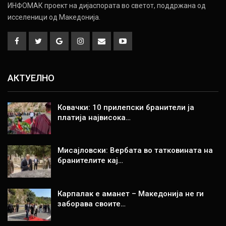
ИНФОМАК проект на дијаспората во светот, поддржана од
исселеници од Македонија.
АКТУЕЛНО
Ковачки: 10 прилепски бранители ја
платија највисока…
Мисајловски: Вербата во татковината на
бранителите кај…
Карпалак е аманет – Македонија не ги
заборава своите…