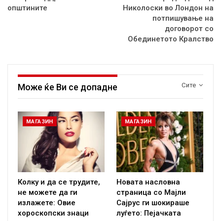
општините
Николоски во Лондон на
потпишување на
договорот со
Обединетото Кралство
Сите
Може ќе Ви се допадне
МАГАЗИН
МАГАЗИН
Колку и да се трудите,
Новата насловна
не можете да ги
страница со Мајли
излажете: Овие
Сајрус ги шокираше
хороскопски знаци
луѓето: Пејачката