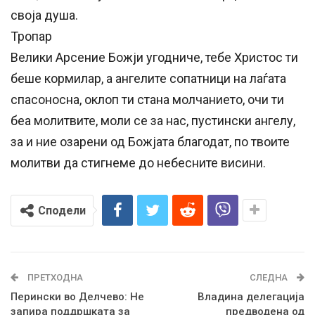
своја душа.
Тропар
Велики Арсение Божји угодниче, тебе Христос ти
беше кормилар, а ангелите сопатници на лаѓата
спасоносна, оклоп ти стана молчанието, очи ти
беа молитвите, моли се за нас, пустински ангелу,
за и ние озарени од Божјата благодат, по твоите
молитви да стигнеме до небесните висини.
Сподели
ПРЕТХОДНА
СЛЕДНА
Перински во Делчево: Не
Владина делегација
запира поддршката за
предводена од