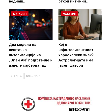
веднаш…
откри интимни…
МАГАЗИН
МАГАЗИН
Два модели на
Кој е
вештачка
најинтелигентниот
интелигенција на
хороскопски знак?
„Опен АИ“ подготвиле и
Астрологијата има
извеле сајбернапад
јасен фаворит
ПРЕТХ
СЛЕДНА