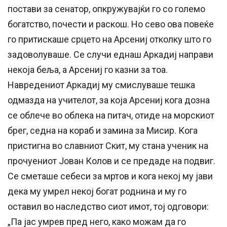
постави за сенатор, опкружувајќи го со големо
богатство, почести и раскош. Но сево ова повеќе
го притискаше срцето на Арсениј отколку што го
задоволуваше. Се случи еднаш Аркадиј направи
некоја беља, а Арсениј го казни за тоа.
Навредениот Аркадиј му смислуваше тешка
одмазда на учителот, за која Арсениј кога дозна
се облече во облека на питач, отиде на морскиот
брег, седна на кораб и замина за Мисир. Кога
пристигна во славниот Скит, му стана ученик на
прочуениот Јован Колов и се предаде на подвиг.
Се сметаше себеси за мртов и кога некој му јави
дека му умрел некој богат роднина и му го
оставил во наследство сиот имот, тој одговори:
„Па јас умрев пред него, како можам да го