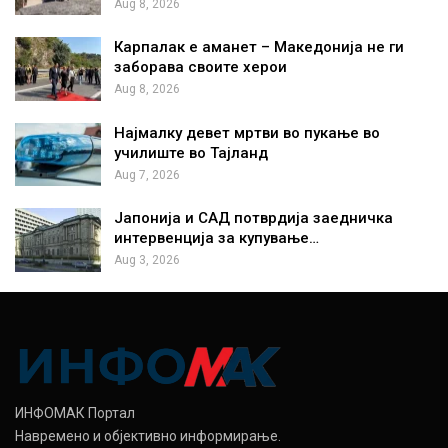
Aug 8, 2026
Карпалак е аманет – Македонија не ги
заборава своите херои
Aug 8, 2026
Најмалку девет мртви во пукање во
училиште во Тајланд
Aug 7, 2026
Јапонија и САД потврдија заедничка
интервенција за купување…
Aug 3, 2026
ИНФОМАК Портал
Навремено и објективно информирање.