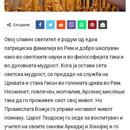
Сподели
Овој славен светител е родум од една
патрициска фамилија во Рим и добро школуван
како во светските науки и во философијата така и
во духовната мудрост. Кога ја остави сета
светска мудрост, се предаде на служба на
Црквата и стана ѓакон во големата црква во Рим.
Неоженет, повлечен, молчалив, Арсениј мислеше
така да го проживее сиот свој живот. Но
Промислата Божја го управи неговиот живот
поинаку. Царот Теодосиј го зеде за воспитувач и
учител на своите синови Аркадиј и Хонориј и го