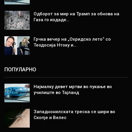
Одборот за мир на Трамп за обнова на
Газа го издаде…
Грчка вечер на „Охридско лето“ со
Теодосија Нтоку и…
ПОПУЛАРНО
Најмалку девет мртви во пукање во
училиште во Тајланд
Западнонилската треска се шири во
Скопје и Велес