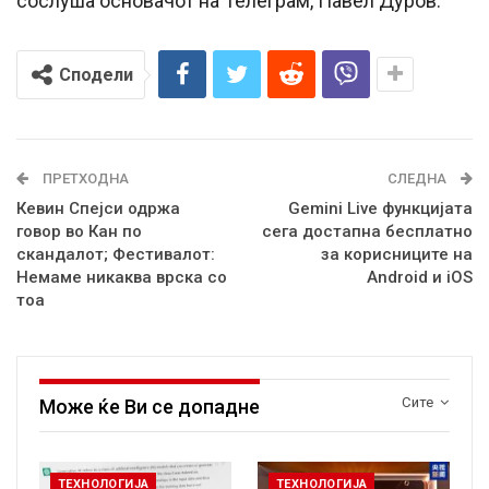
сослуша основачот на Телеграм, Павел Дуров.
Сподели
ПРЕТХОДНА
СЛЕДНА
Кевин Спејси одржа
Gemini Live функцијата
говор во Кан по
сега достапна бесплатно
скандалот; Фестивалот:
за корисниците на
Немаме никаква врска со
Android и iOS
тоа
Сите
Може ќе Ви се допадне
ТЕХНОЛОГИЈА
ТЕХНОЛОГИЈА