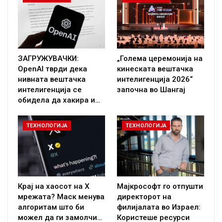
ЗАГРУЖУВАЧКИ:
„Голема церемонија на
OpenAI тврди дека
кинеската вештачка
нивната вештачка
интелигенција 2026“
интелигенција се
започна во Шангај
обидела да хакира и…
ТЕХНОЛОГИЈА
ТЕХНОЛОГИЈА
Крај на хаосот на X
Мајкрософт го отпушти
мрежата? Маск менува
директорот на
алгоритам што би
филијалата во Израел:
можел да ги замолчи…
Користеше ресурси