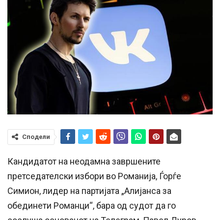
Сподели
Кандидатот на неодамна завршените
претседателски избори во Романија, Ѓорѓе
Симион, лидер на партијата „Алијанса за
обединети Романци“, бара од судот да го