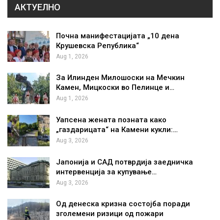
АКТУЕЛНО
Почна манифестацијата „10 дена
Крушевска Република“
Aug 1, 2026
За Илинден Милошоски на Мечкин
Камен, Мицкоски во Пелинце и…
Aug 1, 2026
Уапсена жената позната како
„газдарицата“ на Камени кукли:…
Aug 3, 2026
Јапонија и САД потврдија заедничка
интервенција за купување…
Aug 3, 2026
Од денеска кризна состојба поради
зголемени ризици од пожари