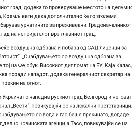
ниот град, додека го проверуваше местото на делумн
а, Кремљ вети дека дополнително ќе го зголеми
ебаруваа урнатините за преживеани. Градоначалникот
пад на непријателот врз главниот град.
овеќе воздушна одбрана и побара од САД лиценци за
Патриот“. „Снабдувањето со воздушна одбрана за
 тој на Фејсбук. Високиот дипломат на ЕУ, Каја Калас,
ква поради нападот, додека генералниот секретар на
 прекин на огнот.
о Украина го нападна рускиот град Белгород и неговат
нал „Вести“, повикувајќи се на локални претставници
 снабдувањето со вода и гас беше прекинато, додаде
одделно новинската агенција Тасс, повикувајќи се на