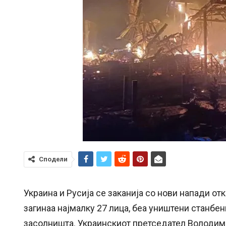
Сподели
Украина и Русија се заканија со нови напади о
загинаа најмалку 27 лица, беа уништени станбен
засолништа. Украинскиот претседател Володим