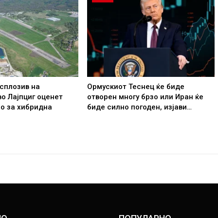
сплозив на
Ормускиот Теснец ќе биде
о Лајпциг оценет
отворен многу брзо или Иран ќе
о за хибридна
биде силно погоден, изјави…