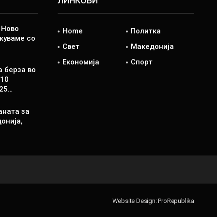
ЛИНКОВИ
 Ново
Home
Политка
жуваме со
Свет
Македонија
Економија
Спорт
 берза во
И10
,25…
аната за
онија,
Website Design:
ProRepublika