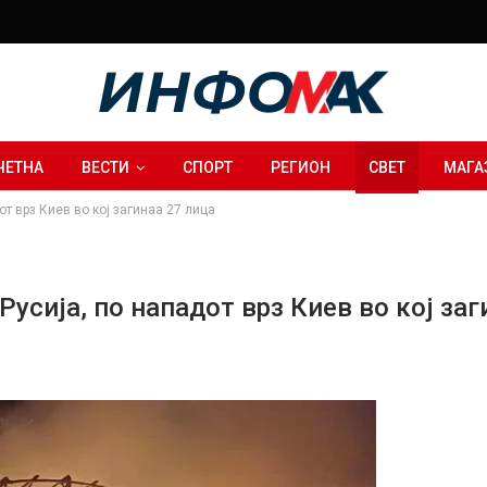
ЧЕТНА
ВЕСТИ
СПОРТ
РЕГИОН
СВЕТ
МАГА
от врз Киев во кој загинаа 27 лица
Русија, по нападот врз Киев во кој заг