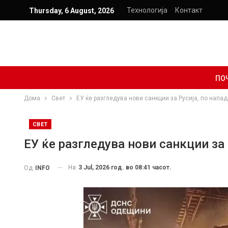
Технологија
Контакт
Thursday, 6 August, 2026
ПО
Дома
Свет
ЕУ ќе разгледува нови санкции за Русија, по напад
СВЕТ
ЕУ ќе разгледува нови санкции за 
На
3 Jul, 2026 год. во 08:41 часот.
Од
INFO