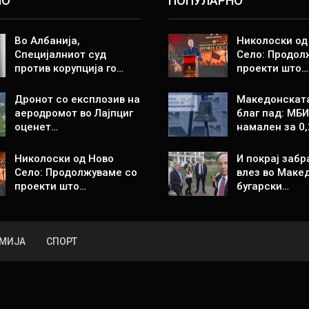
НО
ПОПУЛАРНО
Во Албанија,
Николоски од
Специјалниот суд
Село: Продол
против корупција го…
проекти што…
Дронот со експлозив на
Македонската
аеродромот во Лајпциг
благ пад: МБ
оценет…
намален за 0
Николоски од Ново
И покрај забр
Село: Продолжуваме со
влез во Макед
проекти што…
бугарски…
МИЈА
СПОРТ