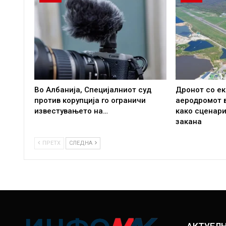
Во Албанија, Специјалниот суд
Дронот со ек
против корупција го ограничи
аеродромот в
известувањето на…
како сценари
закана
ПРЕТХ
СЛЕДНА