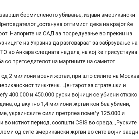
а заврши бесмисленото убивање, изјави американски
ретседателот „останува оптимист дека на крајот ќе
от. Напорите на САД за посредување во прекин на
јузниците на Украина да разговараат за забрзување на
О во Анкара следната недела, на кој ќе присуствува
а со претседателот на маргините на самитот. ‌
 од 2 милиони воени жртви, при што силите на Москв
мериканскиот тинк-тенк. Центарот за стратешки и
ѓу 400.000 и 450.000 руски војници се убиени откако
дина, од вкупно 1,4 милиони жртви кои беа убиени,
еме, украинските сили претрпеа помеѓу 125.000 и
и во истиот период, соопшти CSIS во среда. „Руските
олеми од сите американски жртви во сите војни заедн