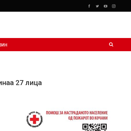
ЗИН
инаа 27 лица