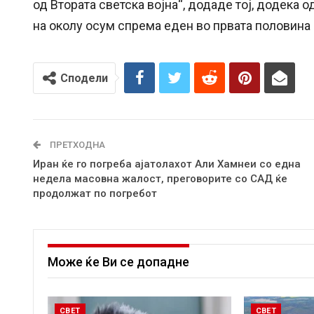
од Втората светска војна“, додаде тој, додека 
на околу осум спрема еден во првата половина 
Сподели
ПРЕТХОДНА
Иран ќе го погреба ајатолахот Али Хамнеи со една
недела масовна жалост, преговорите со САД ќе
продолжат по погребот
Може ќе Ви се допадне
СВЕТ
СВЕТ