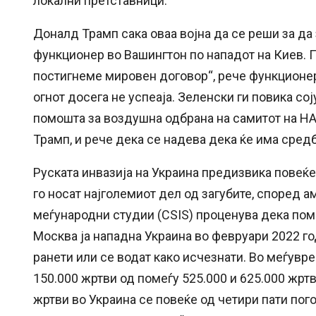
локални претставници.
Доналд Трамп сака оваа војна да се реши за д
функционер во Вашингтон по нападот на Киев. П
постигнеме мировен договор“, рече функционер
огнот досега не успеаја. Зеленски ги повика со
помошта за воздушна одбрана на самитот на НАТ
Трамп, и рече дека се надева дека ќе има средб
Руската инвазија на Украина предизвика повеќе
го носат најголемиот дел од загубите, според а
меѓународни студии (CSIS) проценува дека поме
Москва ја нападна Украина во февруари 2022 го
ранети или се водат како исчезнати. Во меѓувр
150.000 жртви од помеѓу 525.000 и 625.000 жртв
жртви во Украина се повеќе од четири пати пог