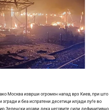
ткако Москва изврши огромен напад врз Киев, при што
и згради и беа испратени десетици илјади луѓе во
ир Зеленски изјави дека неговите сили дефинитивно