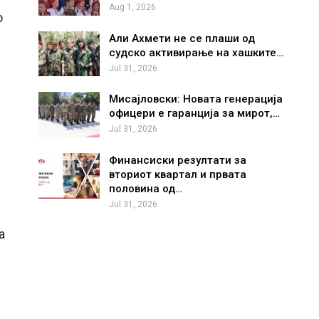
Aug 1, 2026
о
Али Ахмети не се плаши од
судско активирање на хашките…
Jul 31, 2026
Мисајловски: Новата генерација
офицери е гаранција за мирот,…
Jul 31, 2026
Финансиски резултати за
вториот квартал и првата
половина од…
Jul 31, 2026
а
.