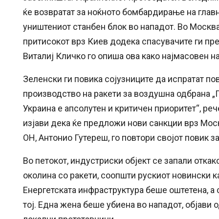
ќе возвратат за ноќното бомбардирање на глав
уништениот станбен блок во нападот. Во Москв
притисокот врз Киев додека спасувачите ги пр
Виталиј Кличко го опиша ова како најмасовен на
Зеленски ги повика сојузниците да испратат п
производство на ракети за воздушна одбрана „
Украина е апсолутен и критичен приоритет“, рече
изјави дека ќе предложи нови санкции врз Мос
ОН, Антонио Гутереш, го повтори својот повик за
Во петокот, индустриски објект се запали откак
околина со ракети, соопшти рускиот новински ка
Енергетската инфраструктура беше оштетена, а
тој. Една жена беше убиена во нападот, објави 