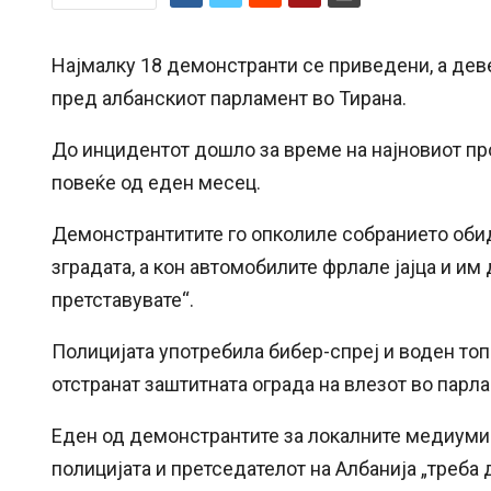
Најмалку 18 демонстранти се приведени, а дев
пред албанскиот парламент во Тирана.
До инцидентот дошло за време на најновиот про
повеќе од еден месец.
Демонстрантитите го опколиле собранието обиду
зградата, а кон автомобилите фрлале јајца и им
претставувате“.
Полицијата употребила бибер-спреј и воден топ
отстранат заштитната ограда на влезот во парл
Еден од демонстрантите за локалните медиуми 
полицијата и претседателот на Албанија „треба 