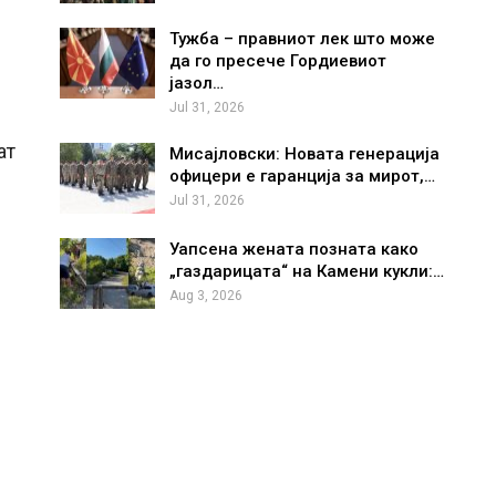
Тужба – правниот лек што може
да го пресече Гордиевиот
јазол…
Jul 31, 2026
ат
Мисајловски: Новата генерација
офицери е гаранција за мирот,…
Jul 31, 2026
Уапсена жената позната како
è
„газдарицата“ на Камени кукли:…
Aug 3, 2026