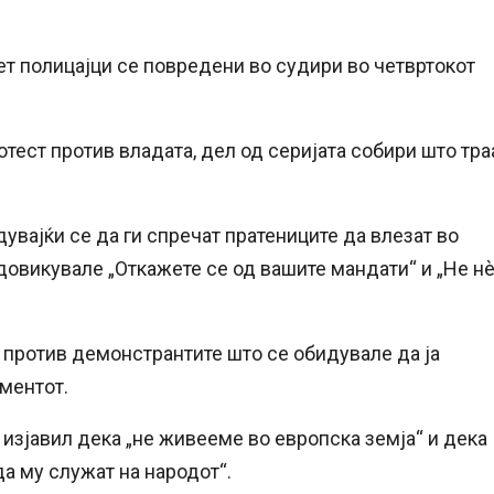
ет полицајци се повредени во судири во четвртокот
тест против владата, дел од серијата собири што тра
вајќи се да ги спречат пратениците да влезат во
 довикувале „Откажете се од вашите мандати“ и „Не н
 против демонстрантите што се обидувале да ја
аментот.
изјавил дека „не живееме во европска земја“ и дека
да му служат на народот“.