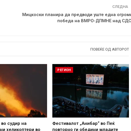
СЛЕДНА
Mицкоски планира да предводи уште една огром
победа на ВМРО-ДПМНЕ над СД
ПОВЕЌЕ ОД АВТОРОТ
РЕГИОН
 во судир на
Фестивалот „Анибар“ во Пеќ
ни хеликоптери во
повторно ги обедини младите