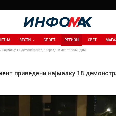
ЧЕТНА
ВЕСТИ
СПОРТ
РЕГИОН
СВЕТ
МАГА
и најмалку 18 демонстранти, повредени девет полицајци
мент приведени најмалку 18 демонстр