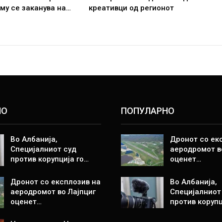
 му се заканува на…
креативци од регионот
НО
ПОПУЛАРНО
Во Албанија,
Дронот со ек
Специјалниот суд
аеродромот в
против корупција го…
оценет…
Дронот со експлозив на
Во Албанија,
аеродромот во Лајпциг
Специјалниот
оценет…
против корупц