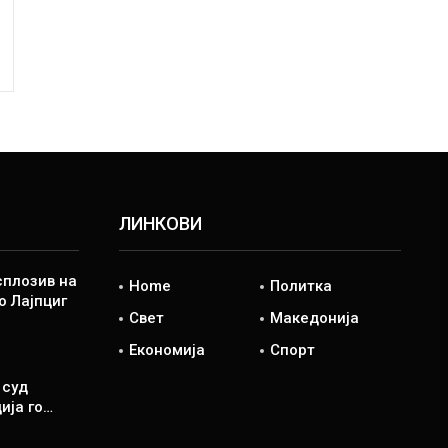
ЛИНКОВИ
сплозив на
Home
Политка
о Лајпциг
Свет
Македонија
Економија
Спорт
 суд
ија го…