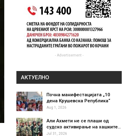
- Advertisement -
АКТУЕЛНО
Почна манифестацијата „10
дена Крушевска Република“
Aug 1, 2026
Али Ахмети не се плаши од
судско активирање на хашките…
Jul 31, 2026