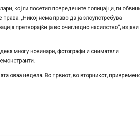
ри, кој ги посетил повредените полицајци, ги обвин
 права. „Никој нема право да ја злоупотребува
ција претворајќи ја во очигледно насилство“, изјави
дека многу новинари, фотографи и сниматели
демонстранти.
ата оваа недела. Во првиот, во вторникот, привремен