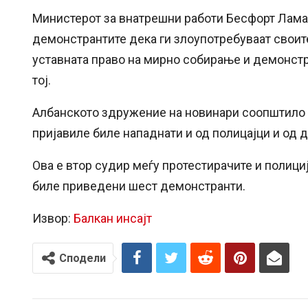
Министерот за внатрешни работи Бесфорт Ламала
демонстрантите дека ги злоупотребуваат своите
уставната право на мирно собирање и демонстра
тој.
Албанското здружение на новинари соопштило 
пријавиле биле нападнати и од полицајци и од 
Ова е втор судир меѓу протестирачите и полициј
биле приведени шест демонстранти.
Извор:
Балкан инсајт
Сподели