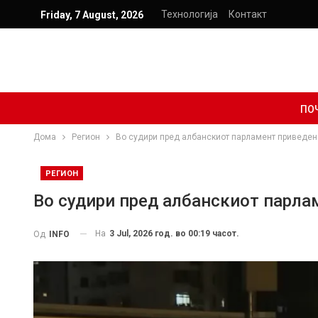
Технологија
Контакт
Friday, 7 August, 2026
ПО
Дома
Регион
Во судири пред албанскиот парламент приведен
РЕГИОН
Во судири пред албанскиот парла
На
3 Jul, 2026 год. во 00:19 часот.
Од
INFO