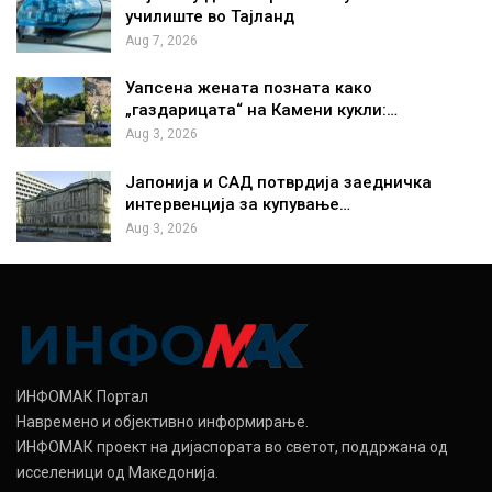
училиште во Тајланд
Aug 7, 2026
Уапсена жената позната како
„газдарицата“ на Камени кукли:…
Aug 3, 2026
Јапонија и САД потврдија заедничка
интервенција за купување…
Aug 3, 2026
ИНФОМАК Портал
Навремено и објективно информирање.
ИНФОМАК проект на дијаспората во светот, поддржана од
исселеници од Македонија.