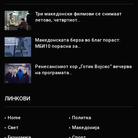
Три македонски филмови се снимаат
летово, четвртиот…
Македонската берза во благ пораст:
МБИ10 порасна за…
Ренесансниот хор „Готик Војсис“ вечерва
на програмата…
ЛИНКОВИ
Home
Политка
Свет
Македонија
Економија
Спорт