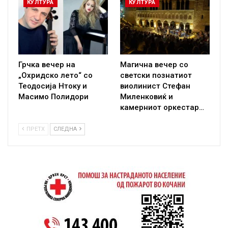
КУЛТУРА
КУЛТУРА
Грчка вечер на
Магична вечер со
„Охридско лето“ со
светски познатиот
Теодосија Нтоку и
виолинист Стефан
Масимо Полидори
Миленковиќ и
камерниот оркестар…
ПРЕТХ
СЛЕДНА