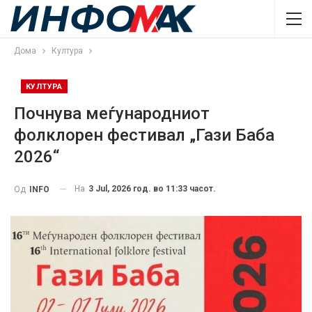
Дома
Култура
КУЛТУРА
Почнува меѓународниот
фолклорен фестивал „Гази Баба
2026“
На
3 Jul, 2026 год. во 11:33 часот.
Од
INFO