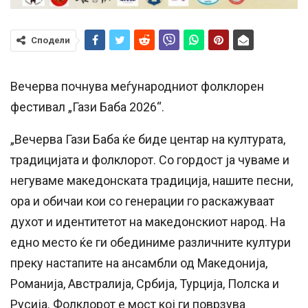
Сподели
Вечерва почнува меѓународниот фолклорен
фестивал „Гази Баба 2026“.
„Вечерва Гази Баба ќе биде центар на културата,
традицијата и фолклорот. Со гордост ја чуваме и
негуваме македонската традиција, нашите песни,
ора и обичаи кои со генерации го раскажуваат
духот и идентитетот на македонскиот народ. На
едно место ќе ги обединиме различните култури
преку настапите на ансамбли од Македонија,
Романија, Австралија, Србија, Турција, Полска и
Русија. Фолклорот е мост кој ги поврзува