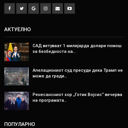
АКТУЕЛНО
САД ветуваат 1 милијарда долари помош
за безбедноста на…
Апелациониот суд пресуди дека Трамп не
може да гради…
Ренесансниот хор „Готик Војсис“ вечерва
на програмата…
ПОПУЛАРНО