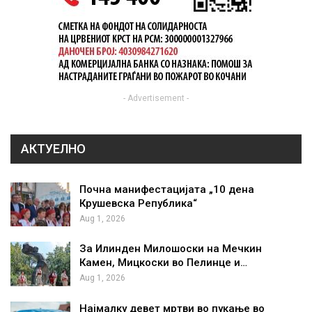
- Advertisement -
АКТУЕЛНО
Почна манифестацијата „10 дена
Крушевска Република“
Aug 1, 2026
За Илинден Милошоски на Мечкин
Камен, Мицкоски во Пелинце и…
Aug 1, 2026
Најмалку девет мртви во пукање во