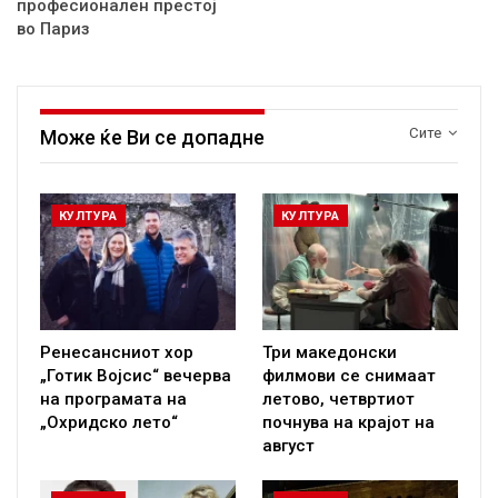
професионален престој
во Париз
Сите
Може ќе Ви се допадне
КУЛТУРА
КУЛТУРА
Ренесансниот хор
Три македонски
„Готик Војсис“ вечерва
филмови се снимаат
на програмата на
летово, четвртиот
„Охридско лето“
почнува на крајот на
август