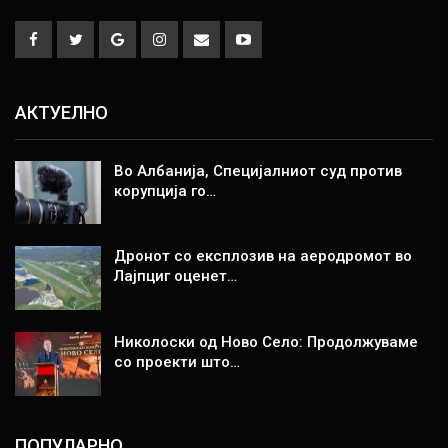
АКТУЕЛНО
Во Албанија, Специјалниот суд против
корупција го…
Дронот со експлозив на аеродромот во
Лајпциг оценет…
Николоски од Ново Село: Продолжуваме
со проекти што…
ПОПУЛАРНО