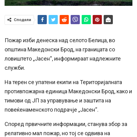
Сподели
Пожар изби денеска над селото Белица, во
општина Македонски Брод, на границата со
ловиштето „Јасен“, информираат надлежните
служби.
На терен се упатени екипи на Територијалната
противпожарна единица Македонски Брод, како и
тимови од ЈП за управување и заштита на
повеќенаменското подрачје „Јасен“.
Според првичните информации, станува збор за
релативно мал пожар, но тој се одвива на