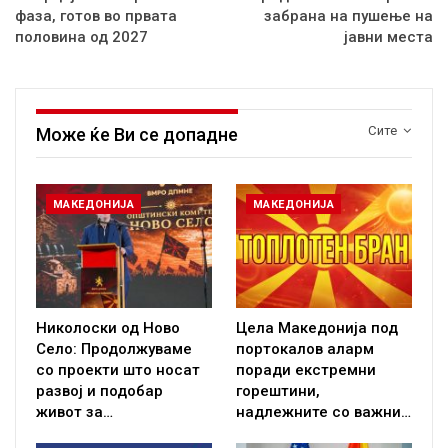
фаза, готов во првата
забрана на пушење на
половина од 2027
јавни места
Сите
Може ќе Ви се допадне
МАКЕДОНИЈА
МАКЕДОНИЈА
Николоски од Ново
Цела Македонија под
Село: Продолжуваме
портокалов аларм
со проекти што носат
поради екстремни
развој и подобар
горештини,
живот за…
надлежните со важни…