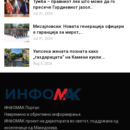
Тужба – правниот лек што може да го
пресече Гордиевиот јазол…
Jul 31, 2026
Мисајловски: Новата генерација офицери
е гаранција за мирот,…
Jul 31, 2026
Уапсена жената позната како
„газдарицата“ на Камени кукли:…
Aug 3, 2026
ИНФОМАК Портал
Навремено и објективно информирање.
ИНФОМАК проект на дијаспората во светот, поддржана од
исселеници од Македонија.