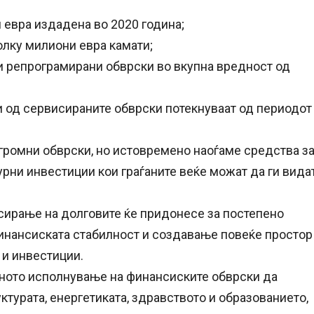
 евра издадена во 2020 година;
лку милиони евра камати;
и репрограмирани обврски во вкупна вредност од
и од сервисираните обврски потекнуваат од периодот
огромни обврски, но истовремено наоѓаме средства з
урни инвестиции кои граѓаните веќе можат да ги вида
сирање на долговите ќе придонесе за постепено
инансиската стабилност и создавање повеќе простор
 и инвестиции.
вното исполнување на финансиските обврски да
турата, енергетиката, здравството и образованието,