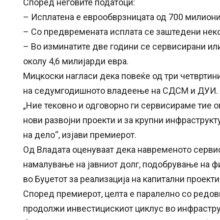
Според неговите податоци:
– Исплатена е еврообврзницата од 700 милиони
– Со предвремената исплата се заштедени неко
– Во изминатите две години се сервисирани ил
околу 4,6 милијарди евра.
Мицкоски нагласи дека повеќе од три четвртин
на седумгодишното владеење на СДСМ и ДУИ.
„Ние тековно и одговорно ги сервисираме тие 
нови развојни проекти и за крупни инфраструкт
на дело“, изјави премиерот.
Од Владата оценуваат дека навременото серви
намалување на јавниот долг, подобрување на ф
во Буџетот за реализација на капитални проекти
Според премиерот, целта е паралелно со редо
продолжи инвестицискиот циклус во инфраструк