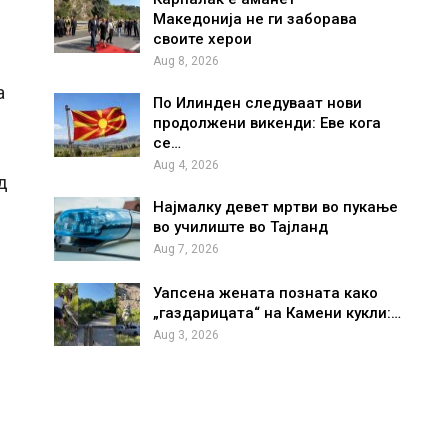
Македонија не ги заборава
своите херои
Aug 8, 2026
а
По Илинден следуваат нови
продолжени викенди: Еве кога
се…
Aug 4, 2026
д
Најмалку девет мртви во пукање
во училиште во Тајланд
Aug 7, 2026
Уапсена жената позната како
„газдарицата“ на Камени кукли:…
Aug 3, 2026