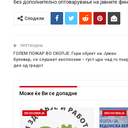
без дополнително оптоварување на јавните фин
Сподели
ПРЕТХОДНА
ГОЛЕМ ПОЖАР ВО СКОПЈЕ: Гори објект на Јужен
булевар, се слушаат експлозии – густ црн чад го пок
дел од градот
Може ќе Ви се допадне
ЕКОНОМИЈА
ЕКОНОМИЈА