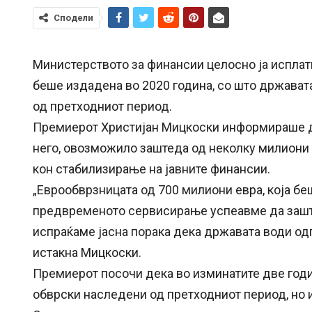
Сподели
Министерството за финансии целосно ја исплати
беше издадена во 2020 година, со што држават
од претходниот период.
Премиерот Христијан Мицкоски информираше де
него, овозможило заштеда од неколку милиони 
кон стабилизирање на јавните финансии.
„Еврообврзницата од 700 милиони евра, која бе
предвременото сервисирање успеавме да зашт
испраќаме јасна порака дека државата води од
истакна Мицкоски.
Премиерот посочи дека во изминатите две год
обврски наследени од претходниот период, но и