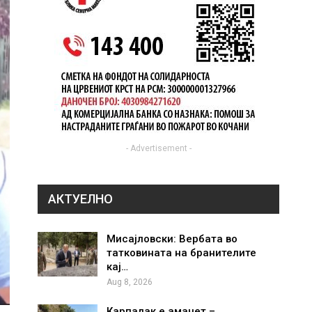
- Advertisement -
АКТУЕЛНО
Мисајловски: Вербата во
татковината на бранителите
кај…
Aug 8, 2026
Карпалак е аманет –