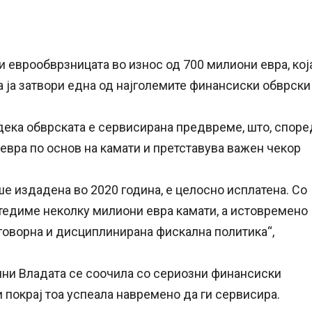
 еврообврзницата во износ од 700 милиони евра, кој
а ја затвори една од најголемите финансиски обврски
ка обврската е сервисирана предвреме, што, споре
евра по основ на камати и претставува важен чекор
ше издадена во 2020 година, е целосно исплатена. Со
едиме неколку милиони евра камати, а истовремено
говорна и дисциплинирана фискална политика“,
ини Владата се соочила со сериозни финансиски
 покрај тоа успеала навремено да ги сервисира.