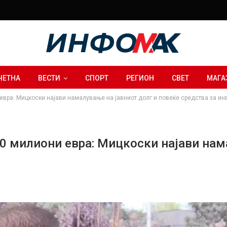
ЧЕТНА
ВЕСТИ
СПОРТ
РЕГИОН
СВЕТ
МАГА
вра: Мицкоски најави намалување на јавниот долг и повеќе средства за ин
0 милиони евра: Мицкоски најави нам