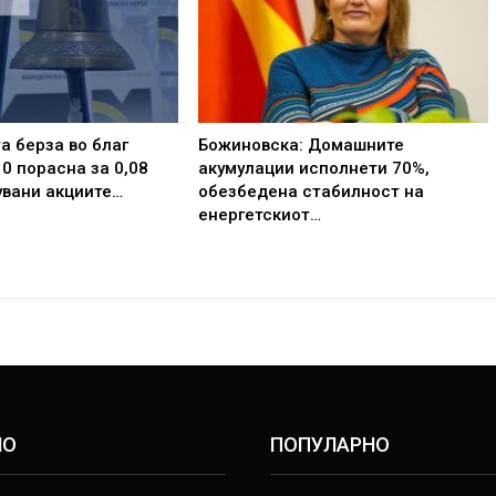
 берза во благ
Божиновска: Домашните
0 порасна за 0,08
акумулации исполнети 70%,
гувани акциите…
обезбедена стабилност на
енергетскиот…
НО
ПОПУЛАРНО