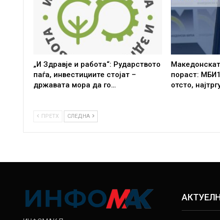
„И Здравје и работа“: Рударството
Македонската
паѓа, инвестициите стојат –
пораст: МБИ1
државата мора да го…
отсто, најтр
ПРЕТХ
СЛЕДНА
АКТУЕЛ