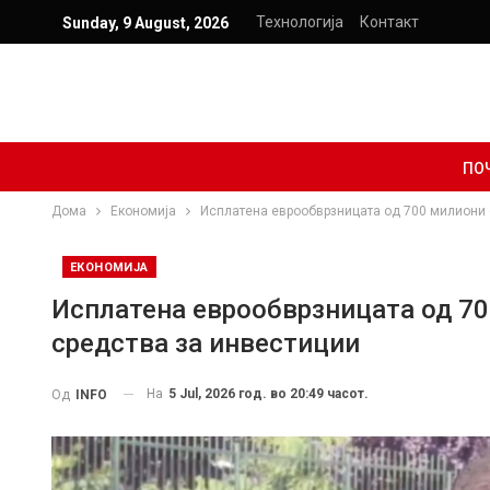
Технологија
Контакт
Sunday, 9 August, 2026
ПО
Дома
Економија
Исплатена еврообврзницата од 700 милиони е
ЕКОНОМИЈА
Исплатена еврообврзницата од 70
средства за инвестиции
На
5 Jul, 2026 год. во 20:49 часот.
Од
INFO