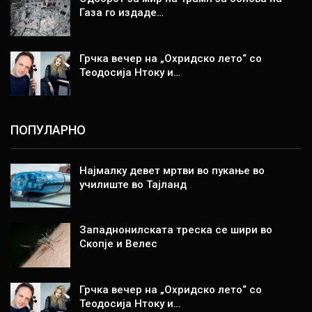
Газа го издаде…
Грчка вечер на „Охридско лето“ со
Теодосија Нтоку и…
ПОПУЛАРНО
Најмалку девет мртви во пукање во
училиште во Тајланд
Западнонилската треска се шири во
Скопје и Велес
Грчка вечер на „Охридско лето“ со
Теодосија Нтоку и…