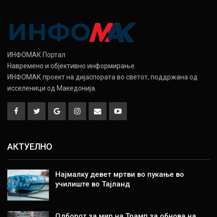
ИНФОМАК Портал
Навремено и објективно информирање.
ИНФОМАК проект на дијаспората во светот, поддржана од
исселеници од Македонија.
АКТУЕЛНО
Најмалку девет мртви во пукање во
училиште во Тајланд
Одборот за мир на Трамп за обнова на