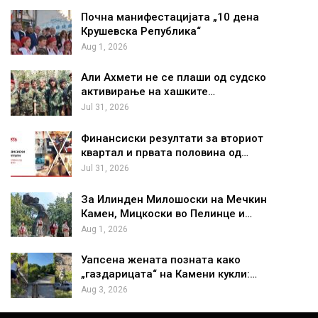
Почна манифестацијата „10 дена
Крушевска Република“
Aug 1, 2026
Али Ахмети не се плаши од судско
активирање на хашките…
Jul 31, 2026
Финансиски резултати за вториот
квартал и првата половина од…
Jul 31, 2026
За Илинден Милошоски на Мечкин
Камен, Мицкоски во Пелинце и…
Aug 1, 2026
Уапсена жената позната како
„газдарицата“ на Камени кукли:…
Aug 3, 2026