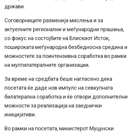
држави.
Соговорниците разменија мислења и за
актуелните регионални и меѓународни прашања,
со фокус на состојбите на Блискиот Исток,
пошироката меѓународна безбедносна средина и
можностите за поинтензивна соработка во рамки
на мултилатералните организации.
За време на средбата беше нагласено дека
посетата ќе даде нов импулс на севкупната
билатерална соработка и ќе отвори дополнителни
можности за реализација на заеднички
иницијативи.
Во рамки на посетата, министерот Муцунски