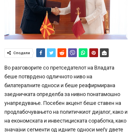
Сподели
Во разговорите со претседателот на Владата
беше потврдено одличното ниво на
билатералните односи и беше реафирмирана
заедничката определба за нивно понатамошно
унапредување. Посебен акцент беше ставен на
продлабочувањето на политичкиот дијалог, како и
на економската и инвестициската соработка, како
значајни сегменти од идните односи меѓу двете