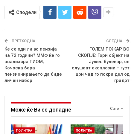
Сподели
ПРЕТХОДНА
СЛЕДНА
Ќе се оди ли во пензија
ГОЛЕМ ПОЖАР ВО
на 72 години? ММФ ќе го
СКОПЈЕ: Гори објект на
анализира ПИОМ,
Јужен булевар, се
Кочоска бара
слушаат експлозии – густ
пензионирањето да биде
црн чад го покри дел од
личен избор
градот
Сите
Може ќе Ви се допадне
ПОЛИТКА
ПОЛИТКА