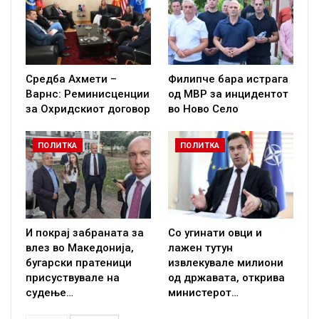
Средба Ахмети –
Филипче бара истрага
Варнс: Реминисценции
од МВР за инцидентот
за Охридскиот договор
во Ново Село
ПОЛИТКА
ПОЛИТКА
И покрај забраната за
Со угинати овци и
влез во Македонија,
лажен тутун
бугарски пратеници
извлекувале милиони
присуствувале на
од државата, открива
судење…
министерот…