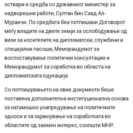
оствари и средба со државниот министер за
надворешни работи, Султан бин Саад Ал-
Мураичи. По средбата беа потпишани Договорот
меѓу владите на двете земји за ослободување од
визи за носителите на дипломатски, службени и
специјални пасоши, Меморандумот за
воспоставување политички консултации и
Меморандумот за соработка во областа на
дипломатската едукација.
Со потпишувањето на овие документи беше
поставена дополнителна институционална основа
за натамошно унапредување на политичките
односи и за зајакнување на соработката во
областите од заемен интерес, соопшти МНР.