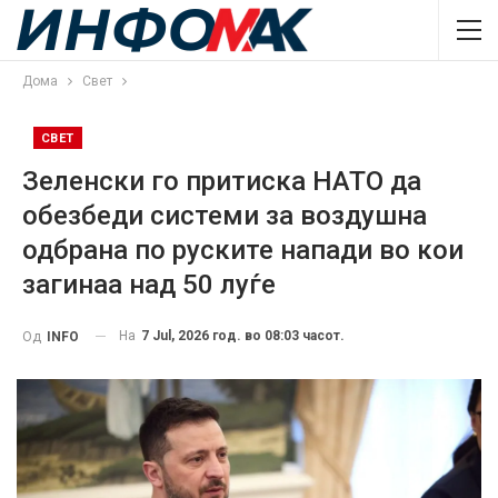
Дома
Свет
СВЕТ
Зеленски го притиска НАТО да
обезбеди системи за воздушна
одбрана по руските напади во кои
загинаа над 50 луѓе
На
7 Jul, 2026 год. во 08:03 часот.
Од
INFO