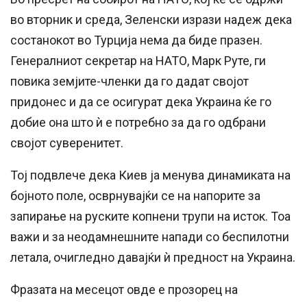
во вторник и среда, Зеленски изрази надеж дека
состанокот во Турција нема да биде празен.
Генералниот секретар на НАТО, Марк Руте, ги
повика земјите-членки да го дадат својот
придонес и да се осигурат дека Украина ќе го
добие она што ѝ е потребно за да го одбрани
својот суверенитет.
Тој подвлече дека Киев ја менува динамиката на
бојното поле, осврнувајќи се на напорите за
запирање на руските копнени трупи на исток. Тоа
важи и за неодамнешните напади со беспилотни
летала, очигледно давајќи ѝ предност на Украина.
Фразата на месецот овде е прозорец на