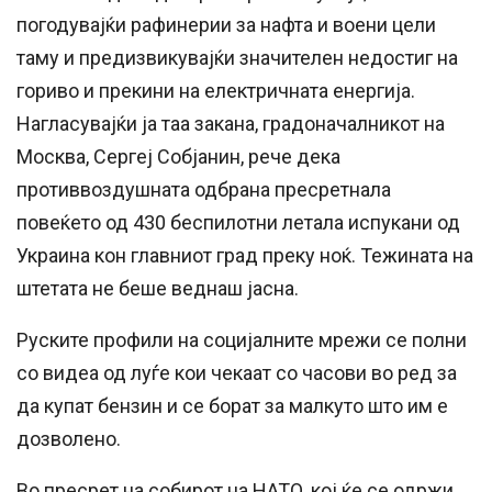
погодувајќи рафинерии за нафта и воени цели
таму и предизвикувајќи значителен недостиг на
гориво и прекини на електричната енергија.
Нагласувајќи ја таа закана, градоначалникот на
Москва, Сергеј Собјанин, рече дека
противвоздушната одбрана пресретнала
повеќето од 430 беспилотни летала испукани од
Украина кон главниот град преку ноќ. Тежината на
штетата не беше веднаш јасна.
Руските профили на социјалните мрежи се полни
со видеа од луѓе кои чекаат со часови во ред за
да купат бензин и се борат за малкуто што им е
дозволено.
Во пресрет на собирот на НАТО, кој ќе се одржи