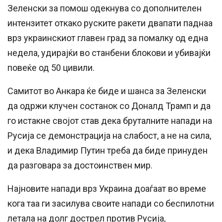
Зеленски за помош одекнува со дополнителен
интензитет откако руските ракети двапати паднаа
врз украинскиот главен град за помалку од една
недела, удирајќи во станбени блокови и убивајќи
повеќе од 50 цивили.
Самитот во Анкара ќе биде и шанса за Зеленски
да одржи клучен состанок со Доналд Трамп и да
го истакне својот став дека бруталните напади на
Русија се демонстрација на слабост, а не на сила,
и дека Владимир Путин треба да биде принуден
да разговара за достоинствен мир.
Најновите напади врз Украина доаѓаат во време
кога таа ги засилува своите напади со беспилотни
летала на долг дострел против Русија,