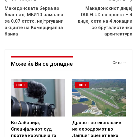
Македонската берза во
Македонскиот диџеј
благ пад: МБИ10 намален
DULELUD со проект – 4
за 0,07 отсто, најтргувани
диџеј сета на 4 локации
акциите на Комерцијална
со бруталистичка
банка
архитектура
Сите
Може ќе Ви се допадне
СВЕТ
СВЕТ
Во Албанија,
Дронот со експлозив
Специјалниот суд
на аеродромот во
против корупција го
Лајпциг оценет како