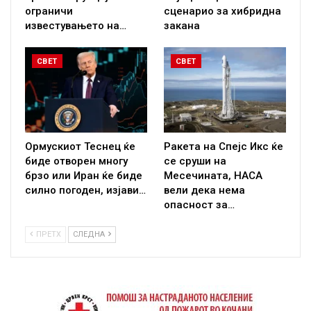
ограничи
сценарио за хибридна
известувањето на…
закана
СВЕТ
СВЕТ
Ормускиот Теснец ќе
Ракета на Спејс Икс ќе
биде отворен многу
се сруши на
брзо или Иран ќе биде
Месечината, НАСА
силно погоден, изјави…
вели дека нема
опасност за…
ПРЕТХ
СЛЕДНА