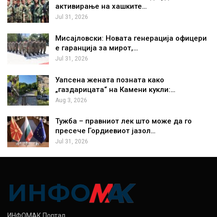
активирање на хашките…
Jul 31, 2026
Мисајловски: Новата генерација офицери
е гаранција за мирот,…
Jul 31, 2026
Уапсена жената позната како
„газдарицата“ на Камени кукли:…
Aug 3, 2026
Тужба – правниот лек што може да го
пресече Гордиевиот јазол…
Jul 31, 2026
ИНФОМАК Портал