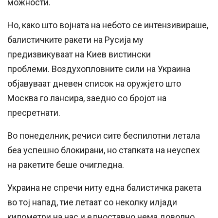
можности.
Но, како што војната на небото се интензивираше,
балистичките ракети на Русија му
предизвикуваат на Киев вистински
проблеми. Воздухопловните сили на Украина
објавуваат дневен список на оружјето што
Москва го лансира, заедно со бројот на
пресретнати.
Во понеделник, речиси сите беспилотни летала
беа успешно блокирани, но стапката на неуспех
на ракетите беше очигледна.
Украина не спречи ниту една балистичка ракета
во тој напад, тие летаат со неколку илјади
километри на час и едноставно нема доволно