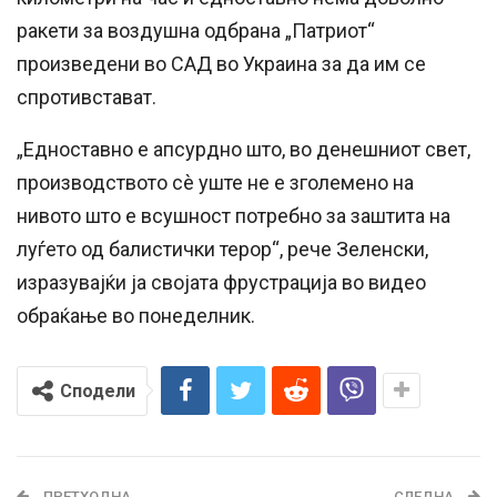
ракети за воздушна одбрана „Патриот“
произведени во САД во Украина за да им се
спротивстават.
„Едноставно е апсурдно што, во денешниот свет,
производството сè уште не е зголемено на
нивото што е всушност потребно за заштита на
луѓето од балистички терор“, рече Зеленски,
изразувајќи ја својата фрустрација во видео
обраќање во понеделник.
Сподели
ПРЕТХОДНА
СЛЕДНА