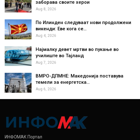
заборава своите херои
Aug 8, 2026
По Илинден следуваат нови продолжени
викенди: Еве кога се…
Aug 4, 2026
Најмалку девет мртви во пукање во
училиште во Тајланд
Aug 7, 2026
ВМРО-ДПМНЕ: Македонија поставува
темели за енергетска…
Aug 6, 2026
ИНФОМАК Портал