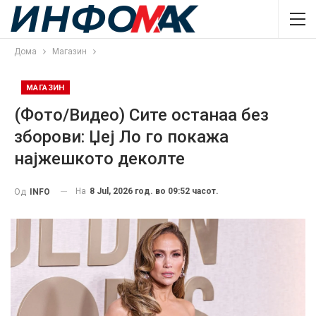
Дома
Магазин
МАГАЗИН
(Фото/Видео) Сите останаа без
зборови: Џеј Ло го покажа
најжешкото деколте
На
8 Jul, 2026 год. во 09:52 часот.
Од
INFO