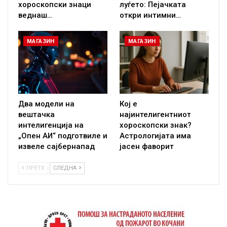
хороскопски знаци
луѓето: Пејачката
веднаш…
откри интимни…
МАГАЗИН
МАГАЗИН
Два модели на
Кој е
вештачка
најинтелигентниот
интелигенција на
хороскопски знак?
„Опен АИ“ подготвиле и
Астрологијата има
извеле сајбернапад
јасен фаворит
ПРЕТХ
СЛЕДНА