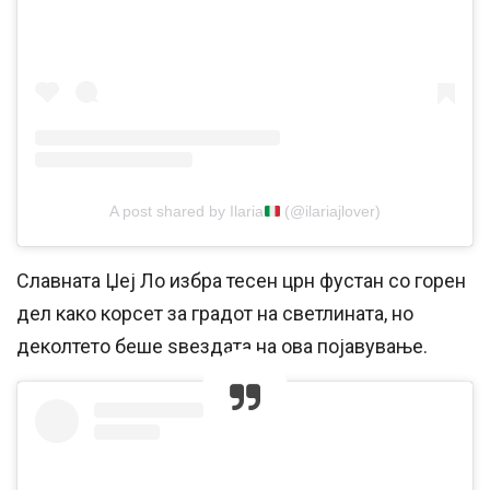
A post shared by Ilaria
(@ilariajlover)
Славната Џеј Ло избра тесен црн фустан со горен
дел како корсет за градот на светлината, но
деколтето беше ѕвездата на ова појавување.