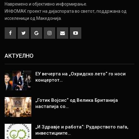
Навремено и објективно информирање.
ИНФОМАК проект на дијаспората во светот, поддржана од
исселеници од Македонија.
АКТУЕЛНО
ЕУ вечерта на „Охридско лето“ го носи
концертот…
„Готик Војсис“ од Велика Британија
настапија со…
„И Здравје и работа“: Рударството паѓа,
инвестициите…