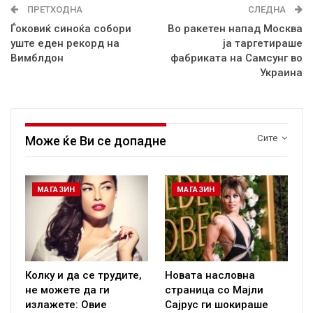
ПРЕТХОДНА
СЛЕДНА
Ѓоковиќ синоќа собори
Во ракетен напад Москва
уште еден рекорд на
ја таргетираше
Вимблдон
фабриката на Самсунг во
Украина
Сите
Може ќе Ви се допадне
МАГАЗИН
МАГАЗИН
Колку и да се трудите,
Новата насловна
не можете да ги
страница со Мајли
излажете: Овие
Сајрус ги шокираше