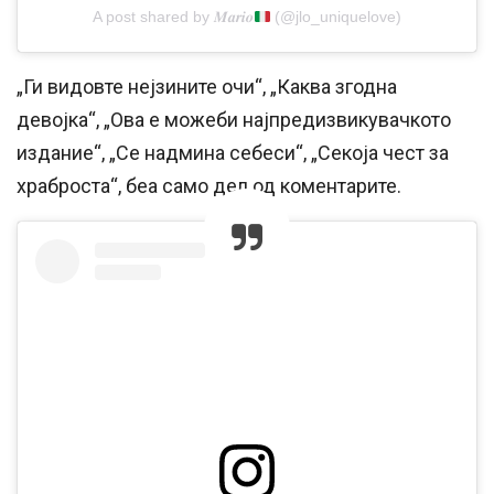
A post shared by 𝑴𝒂𝒓𝒊𝒐
(@jlo_uniquelove)
„Ги видовте нејзините очи“, „Каква згодна
девојка“, „Ова е можеби најпредизвикувачкото
издание“, „Се надмина себеси“, „Секоја чест за
храброста“, беа само дел од коментарите.