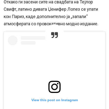
Откако ги засени сите на свадбата на Тејлор
Свифт, латино дивата Џенифер Лопез се упати
кон Париз, каде дополнително ја „запали“
атмосферата со провокативно модно издание.
View this post on Instagram