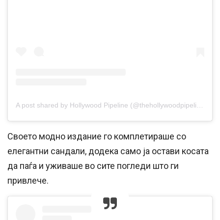
A post shared by Hollywood Pipeline (@thehollywoodpipeline)
Своето модно издание го комплетираше со
елегантни сандали, додека само ја остави косата
да паѓа и уживаше во сите погледи што ги
привлече.