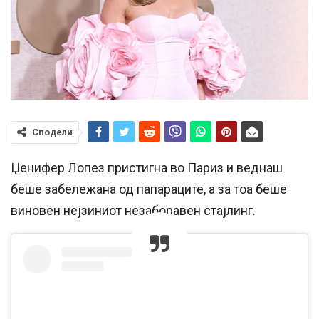
Сподели
Џенифер Лопез пристигна во Париз и веднаш
беше забележана од папараците, а за тоа беше
виновен нејзиниот незаборавен стајлинг.