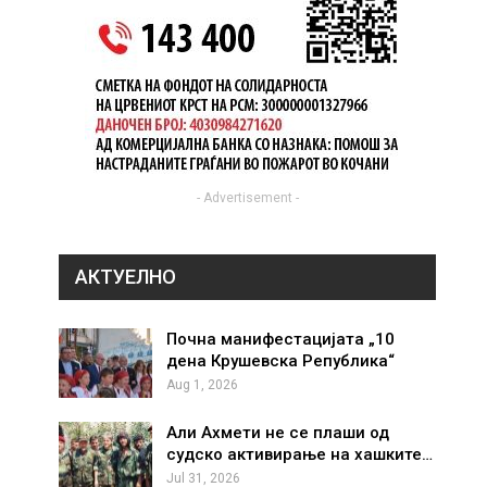
- Advertisement -
АКТУЕЛНО
Почна манифестацијата „10
дена Крушевска Република“
Aug 1, 2026
Али Ахмети не се плаши од
судско активирање на хашките…
Jul 31, 2026