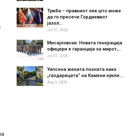
Тужба – правниот лек што може
да го пресече Гордиевиот
јазол…
и
Jul 31, 2026
Мисајловски: Новата генерација
офицери е гаранција за мирот,…
Jul 31, 2026
Уапсена жената позната како
„газдарицата“ на Камени кукли:…
Aug 3, 2026
за