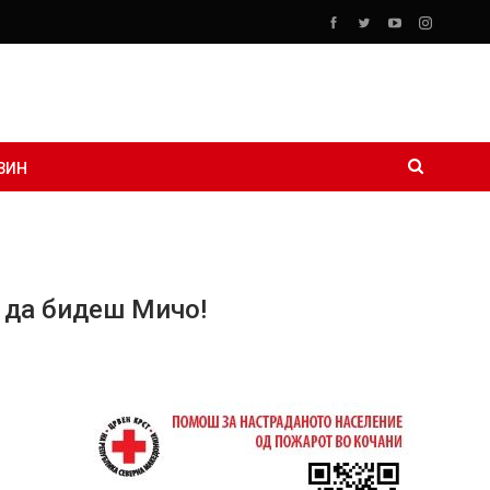
ЗИН
ј да бидеш Мичо!