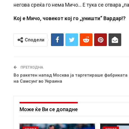
негова среќа го нема Мичо… Е тука се отвара „п
Кој е Мичо, човекот кој го „уништи“ Вардар!?
Сподели
ПРЕТХОДНА
Во ракетен напад Москва ја таргетираше фабриката
на Самсунг во Украина
Може ќе Ви се допадне