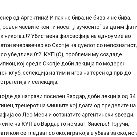
нер од Аргентина! И пак не бива, не бива и не бива.
 освен чаевите кои ги носат „гаучосите“ за да им фат
пак никогаш!? Убиствена филозофија на едноумие во
етон вчеравечер во Скопје на дуелот со непознатиот,
 со убедливи 0:2. КУП (С), проблеми му создаде
мпион, кој среде Скопје доби лекција по модерен
ен клуб, селекција на тим и игра на терен од прв до
стратегија и селекција.
дојде да направи посилен Вардар, доби лекција од 34
инен, тренерот на Финците кој доаѓа од пределите на
рафија со Лео Меси и останатите аргентински ѕвезди,
о сите на КУП во Вардар го немаат. Знаење! Тој учи,
и кои се гледаат со око, игра која е убава за око, но 