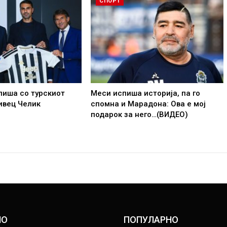
СПОРТ
пиша со турскиот
Меси испиша историја, па го
ивец Челик
спомна и Марадона: Ова е мој
подарок за него…(ВИДЕО)
НО
ПОПУЛАРНО