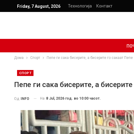
Технологија
Контакт
Friday, 7 August, 2026
ПО
Дома
Спорт
Пепе ги сака бисерите, а бисерите го сакаат Пеп
СПОРТ
Пепе ги сака бисерите, а бисерит
На
8 Jul, 2026 год. во 10:00 часот.
Од
INFO