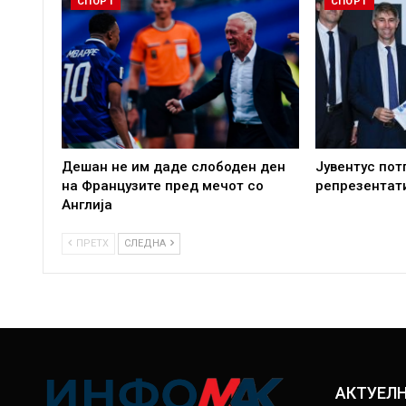
СПОРТ
СПОРТ
Дешан не им даде слободен ден
Јувентус пот
на Французите пред мечот со
репрезентат
Англија
ПРЕТХ
СЛЕДНА
АКТУЕЛ