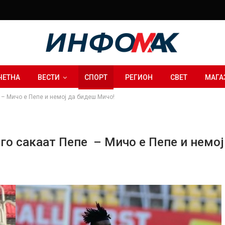
ЧЕТНА
ВЕСТИ
СПОРТ
РЕГИОН
СВЕТ
МАГА
е – Мичо е Пепе и немој да бидеш Мичо!
е го сакаат Пепе – Мичо е Пепе и немо