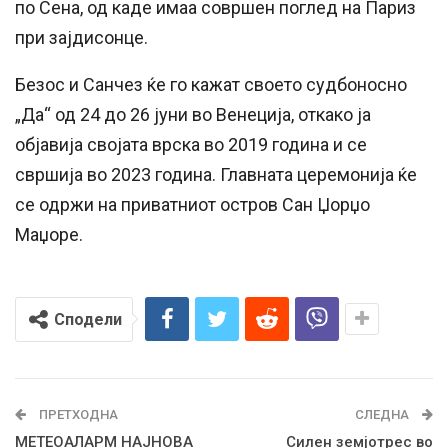
по Сена, од каде имаа совршен поглед на Париз
при зајдисонце.
Безос и Санчез ќе го кажат своето судбоносно
„Да“ од 24 до 26 јуни во Венеција, откако ја
објавија својата врска во 2019 година и се
свршија во 2023 година. Главната церемонија ќе
се одржи на приватниот остров Сан Џорџо
Маџоре.
Сподели
ПРЕТХОДНА
СЛЕДНА
МЕТЕОАЛАРМ НАЈНОВА
Силен земјотрес во