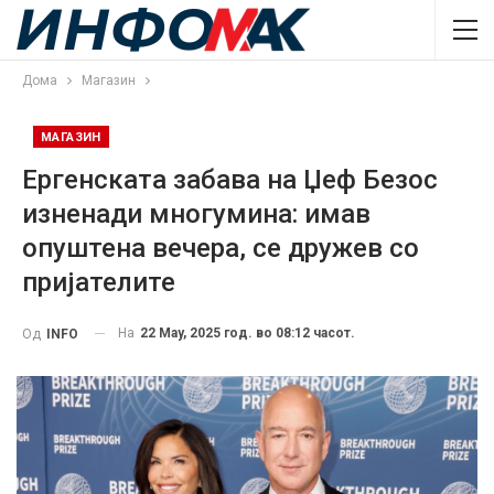
Дома
Магазин
МАГАЗИН
Ергенската забава на Џеф Безос
изненади многумина: имав
опуштена вечера, се дружев со
пријателите
На
22 May, 2025 год. во 08:12 часот.
Од
INFO