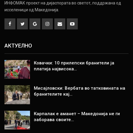
ИНФОМАК проект на дијаспората во светот, поддржана од
исселеници од Македонија.
АКТУЕЛНО
Ковачки: 10 прилепски бранители ја
платија највисока…
Мисајловски: Вербата во татковината на
бранителите кај…
Карпалак е аманет – Македонија не ги
заборава своите…