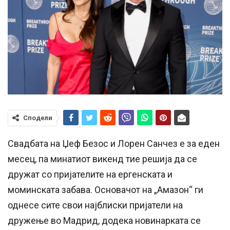
Сподели
Свадбата на Џеф Безос и Лорен Санчез е за еден
месец, па минатиот викенд тие решија да се
дружат со пријателите на ергенската и
моминската забава. Основачот на „Амазон“ ги
однесе сите свои најблиски пријатели на
дружење во Мадрид, додека новинарката се