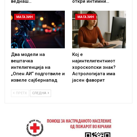
веднаш…
откри интимни…
МАГАЗИН
МАГАЗИН
Два модели на
Кој е
вештачка
најинтелигентниот
интелигенција на
хороскопски знак?
„Опен АИ“ подготвиле и
Астрологијата има
извеле сајбернапад
јасен фаворит
ПРЕТХ
СЛЕДНА