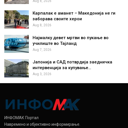
Aug 8, 2026
Карпалак е аманет – Македонија не ги
заборава своите херои
Aug 8, 2026
Најмалку девет мртви во пукање во
училиште во Тајланд
Aug 7, 2026
Јапонија и САД потврдија заедничка
интервенција за купување…
Aug 3, 2026
ИНФОМАК Портал
Навремено и објективно информирање.