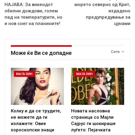
НАЈАВА: За викендот
морето северно од Крит,
обилни дождови, голем
издадено
пад на температурите, но
предупредување за
и нов снег на планините!
цунами
Сите
Може ќе Ви се допадне
МАГАЗИН
МАГАЗИН
Колку и да се трудите,
Новата насловна
не можете да ги
страница со Мајли
излажете: Овие
Сајрус ги шокираше
хороскопски знаци
луѓето: Пејачката