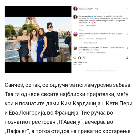
Санчез, сепак, се одлучи за погламурозна забава.
Таа ги однесе своите најблиски пријателки, меѓу
кои и познатите дами Ким Кардашијан, Кети Пери
и Ева Лонгорија, во Франција. Тие ручаа во
познатиот ресторан „Л’Авенју“, вечераа во
„Лафајет“, а потоа отидоа на приватно крстарење