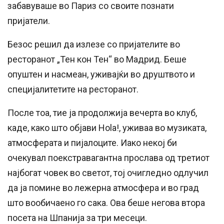
забавуваше во Париз со своите познати
пријатели.
Безос решил да излезе со пријателите во
ресторанот „Тен кон Тен“ во Мадрид. Беше
опуштен и насмеан, уживајќи во друштвото и
специјалитетите на ресторанот.
После тоа, тие ја продолжија вечерта во клуб,
каде, како што објави Hola!, уживаа во музиката,
атмосферата и пијалоците. Иако некој би
очекувал поекстравагантна прослава од третиот
најбогат човек во светот, тој очигледно одлучил
да ја помине во лежерна атмосфера и во град
што вообичаено го сака. Ова беше негова втора
посета на Шпанија за три месеци.