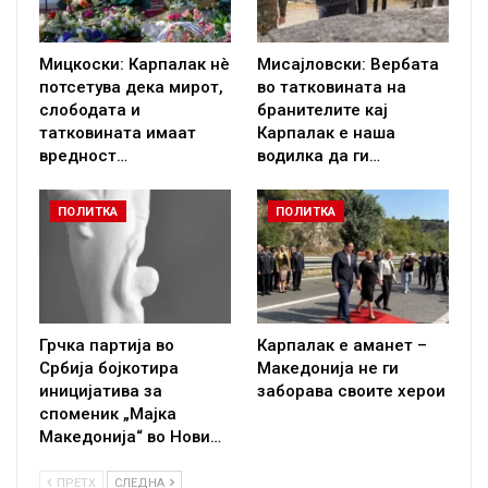
Мицкоски: Карпалак нè
Мисајловски: Вербата
потсетува дека мирот,
во татковината на
слободата и
бранителите кај
татковината имаат
Карпалак е наша
вредност…
водилка да ги…
ПОЛИТКА
ПОЛИТКА
Грчка партија во
Карпалак е аманет –
Србија бојкотира
Македонија не ги
иницијатива за
заборава своите херои
споменик „Мајка
Македонија“ во Нови…
ПРЕТХ
СЛЕДНА