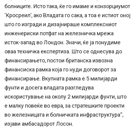
болниците. Исто така, ќе го имаме и конзорциумот
‘Кросреил’, ако Владата го сака, а тоа е истиот оној
што го изгради и дизајнираше комплексниот
инженериски потфат на железничка мрежа
исток-запад во Лондон. Значи, ќе ја понудиме
оваа техничка експертиза. Што се однесува до
финансирањето, постои британска извозна
финансиска рамка која го нуди договорот за
финансирање. Вкупната рамка е 5 милијарди
фунти и досега владата разгледува
искористување на околу 2 милијарди фунти, што
е малку повеќе во евра, за стратешките проекти
во железницата и болничката инфраструктура“,
изјави амбасадорот Лосон.