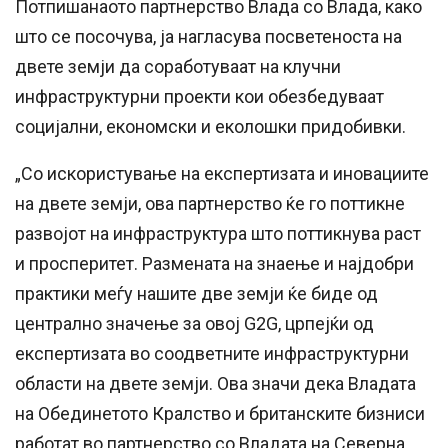
Потпишанаото партнерство Влада со Влада, како
што се посочува, ја нагласува посветеноста на
двете земји да соработуваат на клучни
инфраструктурни проекти кои обезбедуваат
социјални, економски и еколошки придобивки.
„Со искористување на експертизата и иновациите
на двете земји, ова партнерство ќе го поттикне
развојот на инфраструктура што поттикнува раст
и просперитет. Размената на знаење и најдобри
практики меѓу нашите две земји ќе биде од
централно значење за овој G2G, црпејќи од
експертизата во соодветните инфраструктурни
области на двете земји. Ова значи дека Владата
на Обединетото Кралство и британските бизниси
работат во партнерство со Владата на Северна