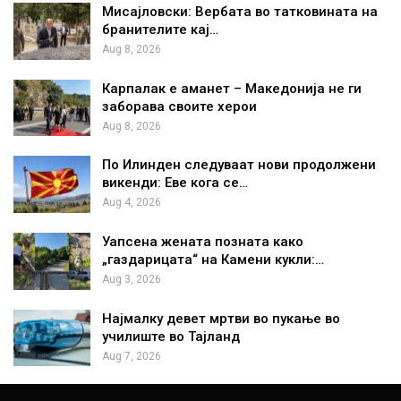
Мисајловски: Вербата во татковината на
бранителите кај…
Aug 8, 2026
Карпалак е аманет – Македонија не ги
заборава своите херои
Aug 8, 2026
По Илинден следуваат нови продолжени
викенди: Еве кога се…
Aug 4, 2026
Уапсена жената позната како
„газдарицата“ на Камени кукли:…
Aug 3, 2026
Најмалку девет мртви во пукање во
училиште во Тајланд
Aug 7, 2026