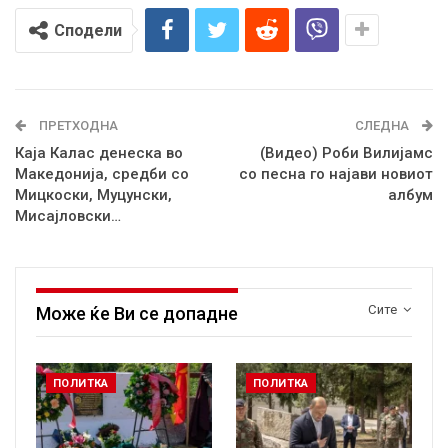
Сподели
ПРЕТХОДНА
СЛЕДНА
Каја Калас денеска во
(Видео) Роби Вилијамс
Македонија, средби со
со песна го најави новиот
Мицкоски, Муцунски,
албум
Мисајловски…
Сите
Може ќе Ви се допадне
ПОЛИТКА
ПОЛИТКА