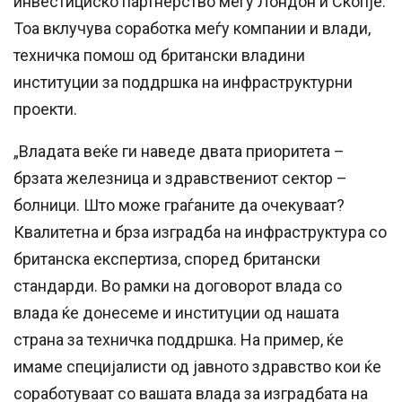
инвестициско партнерство меѓу Лондон и Скопје.
Тоа вклучува соработка меѓу компании и влади,
техничка помош од британски владини
институции за поддршка на инфраструктурни
проекти.
„Владата веќе ги наведе двата приоритета –
брзата железница и здравствениот сектор –
болници. Што може граѓаните да очекуваат?
Квалитетна и брза изградба на инфраструктура со
британска експертиза, според британски
стандарди. Во рамки на договорот влада со
влада ќе донесеме и институции од нашата
страна за техничка поддршка. На пример, ќе
имаме специјалисти од јавното здравство кои ќе
соработуваат со вашата влада за изградбата на