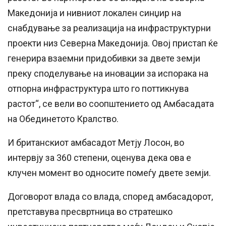
Македонија и нивниот локален синџир на
снабдување за реализација на инфраструктурни
проекти низ Северна Македонија. Овој пристап ќе
генерира взаемни придобивки за двете земји
преку споделување на иновации за испорака на
отпорна инфраструктура што го поттикнува
растот“, се вели во соопштението од Амбасадата
на Обединетото Кралство.
И британскиот амбасадот Метју Лосон, во
интервју за 360 степени, оценува дека ова е
клучен момент во односите помеѓу двете земји.
Договорот влада со влада, според амбасадорот,
претставува пресвртница во стратешко