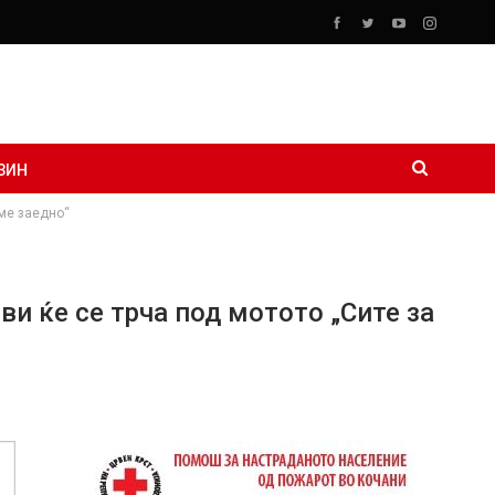
ЗИН
аме заедно“
и ќе се трча под мотото „Сите за