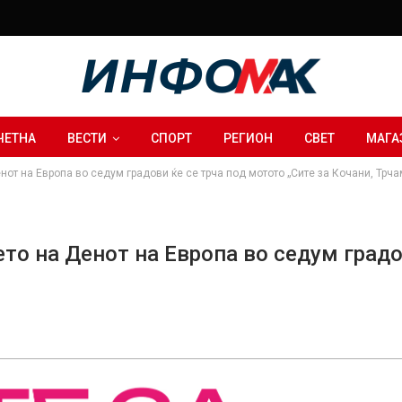
ЧЕТНА
ВЕСТИ
СПОРТ
РЕГИОН
СВЕТ
МАГА
т на Европа во седум градови ќе се трча под мотото „Сите за Кочани, Трч
о на Денот на Европа во седум градов