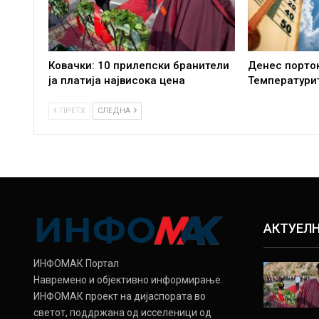
Ковачки: 10 прилепски бранители
Денес порто
ја платија највисока цена
Температурит
ПРЕТХ
СЛЕДНА
АКТУЕЛ
ИНФОМАК Портал
Навремено и објективно информирање.
ИНФОМАК проект на дијаспората во
светот, поддржана од исселеници од