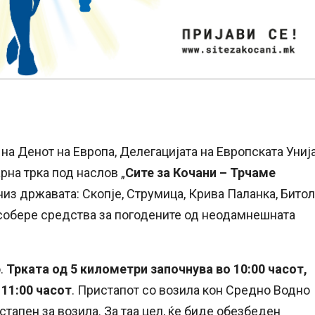
на Денот на Европа, Делегацијата на Европската Униј
рна трка под наслов „
Сите за Кочани – Трчаме
низ државата: Скопје, Струмица, Крива Паланка, Битол
а собере средства за погодените од неодамнешната
о.
Трката од 5 километри започнува во 10:00 часот,
 11:00 часот
. Пристапот со возила кон Средно Водно
стапен за возила. За таа цел, ќе биде обезбеден