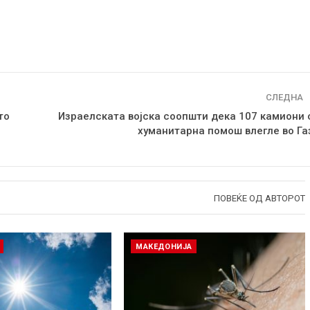
СЛЕДНА
то
Израелската војска соопшти дека 107 камиони 
хуманитарна помош влегле во Га
ПОВЕЌЕ ОД АВТОРОТ
МАКЕДОНИЈА