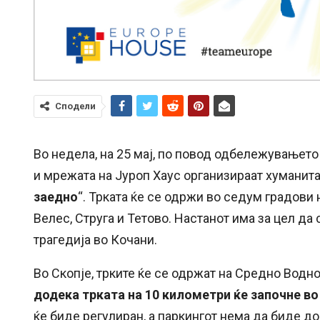
Сподели
Во недела, на 25 мај, по повод одбележувањето 
и мрежата на Јуроп Хаус организираат хуманита
заедно
“. Трката ќе се одржи во седум градови 
Велес, Струга и Тетово. Настанот има за цел д
трагедија во Кочани.
Во Скопје, трките ќе се одржат на Средно Водн
додека трката на 10 километри ќе започне во
ќе биде регулиран, а паркингот нема да биде до