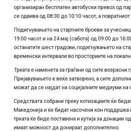
организиран бесплатен автобуски превоз од пар
се одвива од 08:30 до 10:10 часот, а повратниот
Подигнувањето на стартните броеви за учесницит
19:00 часот и на 24 мај (сабота) од 09:00 до 16
останатите шест градови, подигнувањето на ста
временски интервали во просториите на локалн
Трката е наменета за граѓани од сите возрасни 
Пријавувањето е веќе затворено, а сите дополн
можат да се најдат на социјалните медиуми на 
Средствата собрани преку котизациите ќе бида
Македонија и ќе бидат насочени кон поддршка 
трката ќе биде поставена и кутија за донации о
имаат можност да донираат дополнително.