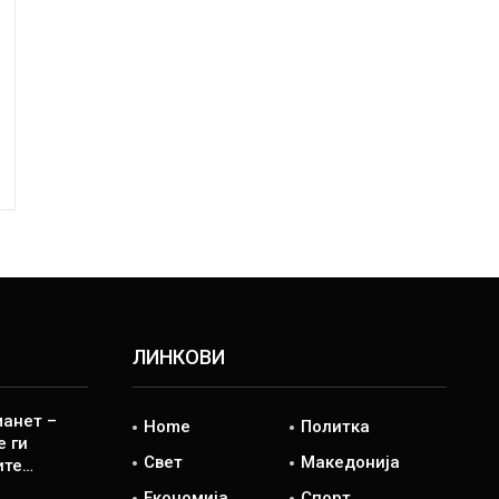
ЛИНКОВИ
манет –
Home
Политка
е ги
Свет
Македонија
ите…
Економија
Спорт