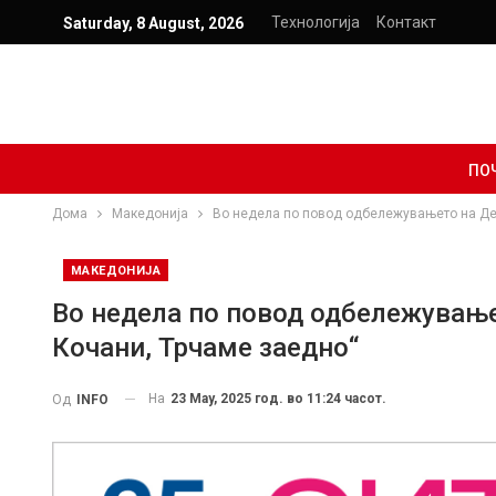
Технологија
Контакт
Saturday, 8 August, 2026
ПО
Дома
Македонија
Во недела по повод одбележувањето на Дено
МАКЕДОНИЈА
Во недела по повод одбележувањет
Кочани, Трчаме заедно“
На
23 May, 2025 год. во 11:24 часот.
Од
INFO