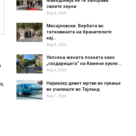
Македонија не ги заборава
своите херои
Aug 8, 2026
Мисајловски: Вербата во
татковината на бранителите
кај…
Aug 8, 2026
Уапсена жената позната како
„газдарицата“ на Камени кукли:…
а
Aug 3, 2026
а,
Најмалку девет мртви во пукање
во училиште во Тајланд
Aug 7, 2026