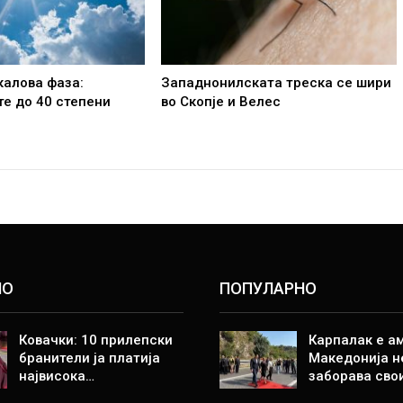
калова фаза:
Западнонилската треска се шири
е до 40 степени
во Скопје и Велес
НО
ПОПУЛАРНО
Ковачки: 10 прилепски
Карпалак е а
бранители ја платија
Македонија н
највисока…
заборава сво