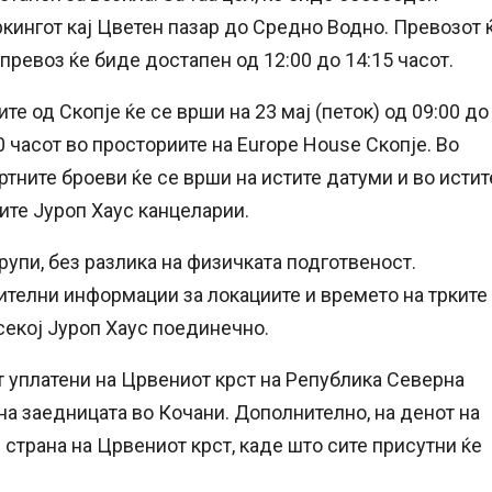
кингот кај Цветен пазар до Средно Водно. Превозот 
 превоз ќе биде достапен од 12:00 до 14:15 часот.
е од Скопје ќе се врши на 23 мај (петок) од 09:00 до
:00 часот во просториите на Europe House Скопје. Во
ртните броеви ќе се врши на истите датуми и во истит
ите Јуроп Хаус канцеларии.
групи, без разлика на физичката подготвеност.
ителни информации за локациите и времето на трките
секој Јуроп Хаус поединечно.
т уплатени на Црвениот крст на Република Северна
на заедницата во Кочани. Дополнително, на денот на
д страна на Црвениот крст, каде што сите присутни ќе