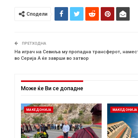
Сподели
ПРЕТХОДНА
На играч на Севиља му пропадна трансферот, намес
во Серија А ќе заврши во затвор
Може ќе Ви се допадне
МАКЕДОНИЈА
МАКЕДОНИЈА