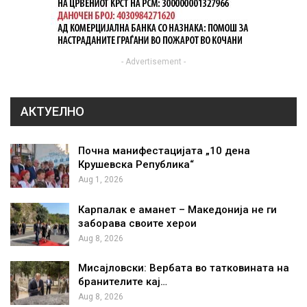
- Advertisement -
АКТУЕЛНО
Почна манифестацијата „10 дена
Крушевска Република“
Aug 1, 2026
Карпалак е аманет – Македонија не ги
заборава своите херои
Aug 8, 2026
Мисајловски: Вербата во татковината на
бранителите кај…
Aug 8, 2026