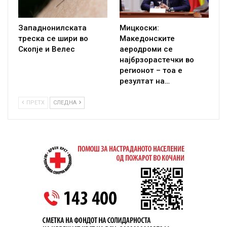
Западнонилската
Мицкоски:
треска се шири во
Македонските
Скопје и Велес
аеродроми се
најбрзорастечки во
регионот – тоа е
резултат на…
ПРЕТХ
СЛЕДНА