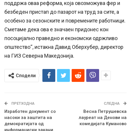
поддржа оваа реформа, која овозможува фер и
безбеден пристап до пазарот на труд за сите, a
особено за сезонските и повремените работници.
Сметаме дека ова е значаен придонес кон
посоцијално праведно и економски одржливо
општество“, истакна Давид Оберхубер, директор
на ГИЗ Северна Македонија.
Сподели
ПРЕТХОДНА
СЛЕДНА
Изработен документ со
Весна Петрушевска
насоки за заштита на
лауреат на Денови на
демократијата од
комедијата Куманово
информациски закани