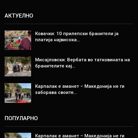
АКТУЕЛНО
Ковачки: 10 прилепски бранители ја
платија највисока…
Мисајловски: Вербата во татковината на
бранителите кај…
Карпалак е аманет – Македонија не ги
заборава своите…
ПОПУЛАРНО
Карпалак е аманет – Македонија не ги