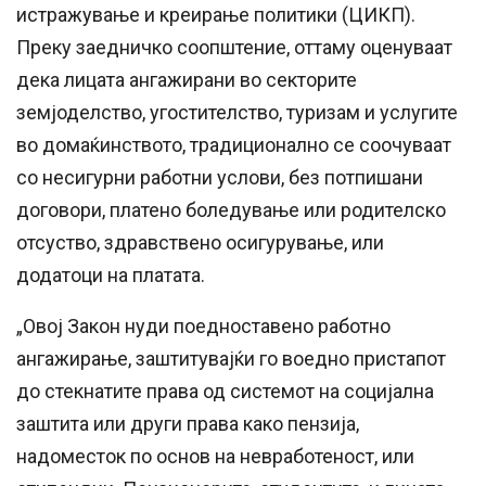
истражување и креирање политики (ЦИКП).
Преку заедничко соопштение, оттаму оценуваат
дека лицата ангажирани во секторите
земјоделство, угостителство, туризам и услугите
во домаќинството, традиционално се соочуваат
со несигурни работни услови, без потпишани
договори, платено боледување или родителско
отсуство, здравствено осигурување, или
додатоци на платата.
„Овој Закон нуди поедноставено работно
ангажирање, заштитувајќи го воедно пристапот
до стекнатите права од системот на социјална
заштита или други права како пензија,
надоместок по основ на невработеност, или