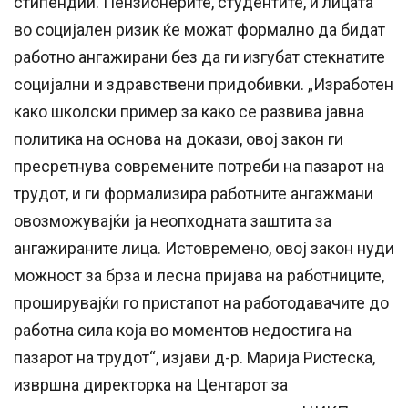
стипендии. Пензионерите, студентите, и лицата
во социјален ризик ќе можат формално да бидат
работно ангажирани без да ги изгубат стекнатите
социјални и здравствени придобивки. „Изработен
како школски пример за како се развива јавна
политика на основа на докази, овој закон ги
пресретнува современите потреби на пазарот на
трудот, и ги формализира работните ангажмани
овозможувајќи ја неопходната заштита за
ангажираните лица. Истовремено, овој закон нуди
можност за брза и лесна пријава на работниците,
проширувајќи го пристапот на работодавачите до
работна сила која во моментов недостига на
пазарот на трудот“, изјави д-р. Марија Ристеска,
извршна директорка на Центарот за