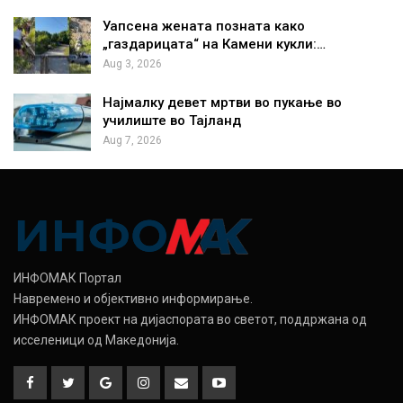
Уапсена жената позната како
„газдарицата“ на Камени кукли:…
Aug 3, 2026
Најмалку девет мртви во пукање во
училиште во Тајланд
Aug 7, 2026
ИНФОМАК Портал
Навремено и објективно информирање.
ИНФОМАК проект на дијаспората во светот, поддржана од
исселеници од Македонија.