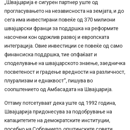
„Швајцарија е сигурен партнер уште од
прогласувањето на независноста на земјата, и до
сега има инвестирани повеќе од 370 милиони
швајцарски франци за поддршка на реформите
насочени кон одржлив развој и европската
интеграција. Овие инвестиции се повеќе од само
финансиска поддршка, тие опфаќаат и
споделување на швајцарското знаење, заедничка
посветеност и градење вредности на различност,
плурализам и еднаквост“, пишува во
соопштението од Амбасадата на Швајцарија.
Оттаму потсетуваат дека уште од 1992 година,
Швајцарија придонесува за подобрување на
капацитетите на демократските институции,
посебно на Собранието, општинските совети,