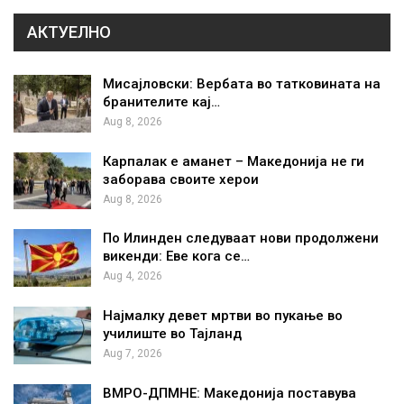
АКТУЕЛНО
Мисајловски: Вербата во татковината на
бранителите кај…
Aug 8, 2026
Карпалак е аманет – Македонија не ги
заборава своите херои
Aug 8, 2026
По Илинден следуваат нови продолжени
викенди: Еве кога се…
Aug 4, 2026
Најмалку девет мртви во пукање во
училиште во Тајланд
Aug 7, 2026
ВМРО-ДПМНЕ: Македонија поставува