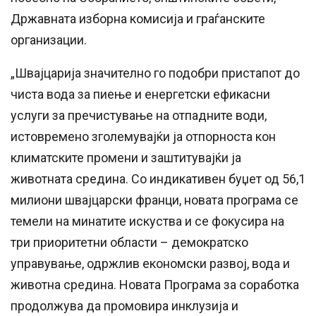
Државната изборна комисија и граѓанските
организации.
„Швајцарија значително го подобри пристапот до
чиста вода за пиење и енергетски ефикасни
услуги за пречистување на отпадните води,
истовремено зголемувајќи ја отпорноста кон
климатските промени и заштитувајќи ја
животната средина. Со индикативен буџет од 56,1
милиони швајцарски франци, новата програма се
темели на минатите искуства и се фокусира на
три приоритетни области – демократско
управување, одржлив економски развој, вода и
животна средина. Новата Програма за соработка
продолжува да промовира инклузија и