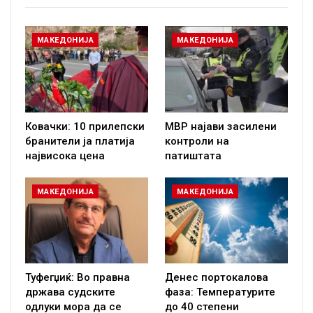
МАКЕДОНИЈА
МАКЕДОНИЈА
Ковачки: 10 прилепски
МВР најави засилени
бранители ја платија
контроли на
највисока цена
патиштата
МАКЕДОНИЈА
МАКЕДОНИЈА
Туфегџиќ: Во правна
Денес портокалова
држава судските
фаза: Температурите
одлуки мора да се
до 40 степени