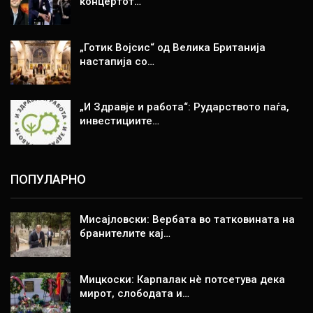
концертот…
„Готик Војсис“ од Велика Британија
настапија со…
„И Здравје и работа“: Рударството паѓа,
инвестициите…
ПОПУЛАРНО
Мисајловски: Вербата во татковината на
бранителите кај…
Мицкоски: Карпалак нè потсетува дека
мирот, слободата и…