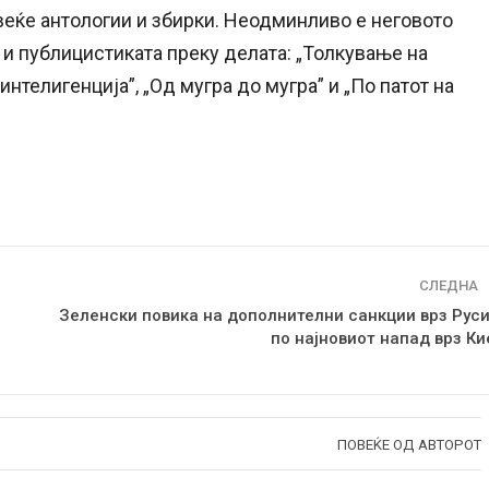
повеќе антологии и збирки. Неодминливо е неговото
 и публицистиката преку делата: „Толкување на
интелигенција”, „Од мугра до мугра” и „По патот на
СЛЕДНА
Зеленски повика на дополнителни санкции врз Руси
по најновиот напад врз Ки
ПОВЕЌЕ ОД АВТОРОТ