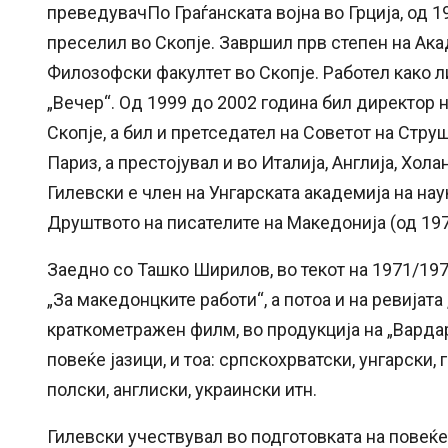
преведувачПо Граѓанската војна во Грција, од 1
преселил во Скопје. Завршил прв степен на Ака
Филозофски факултет во Скопје. Работел како 
„Вечер“. Од 1999 до 2002 година бил директор 
Скопје, а бил и претседател на Советот на Стр
Париз, а престојувал и во Италија, Англија, Хола
Гилевски е член на Унгарската академија на на
Друштвото на писателите на Македонија (од 197
Заедно со Ташко Ширилов, во текот на 1971/197
„За македонцките работи“, а потоа и на ревијата
краткометражен филм, во продукција на „Варда
повеќе јазици, и тоа: српскохрватски, унгарски, 
полски, англиски, украински итн.
Гилевски учествувал во подготовката на повеќе