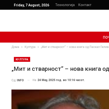
Технологија
Контакт
Friday, 7 August, 2026
ПО
Дома
Култура
„Мит и стварност“ – нова книга од Паскал Гилев
КУЛТУРА
„Мит и стварност“ – нова книга о
На
24 May, 2025 год. во 10:16 часот.
Од
INFO