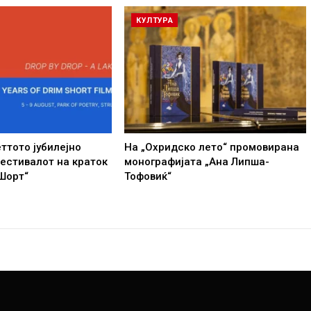
КУЛТУРА
ттото јубилејно
На „Охридско лето“ промовирана
естивалот на краток
монографијата „Ана Липша-
Шорт“
Тофовиќ“