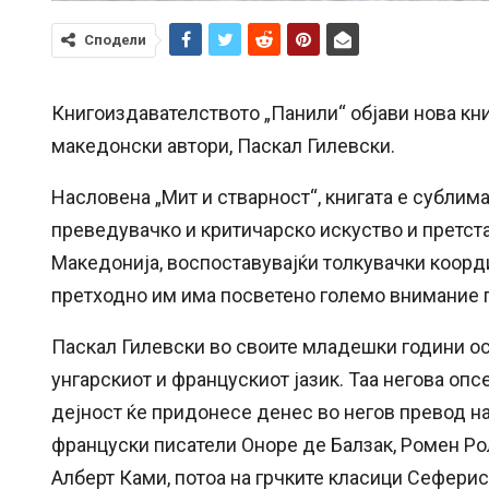
Сподели
Книгоиздавателството „Панили“ објави нова кни
македонски автори, Паскал Гилевски.
Насловена „Мит и стварност“, книгата е сублим
преведувачко и критичарско искуство и претста
Македонија, воспоставувајќи толкувачки коорд
претходно им има посветено големо внимание п
Паскал Гилевски во своите младешки години ос
унгарскиот и францускиот јазик. Таа негова оп
дејност ќе придонесе денес во негов превод на
француски писатели Оноре де Балзак, Ромен Рола
Алберт Ками, потоа на грчките класици Сеферис,