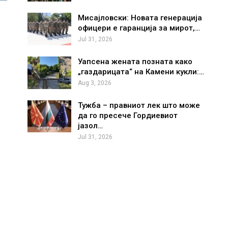
Мисајловски: Новата генерација
офицери е гаранција за мирот,…
Jul 31, 2026
Уапсена жената позната како
„газдарицата“ на Камени кукли:…
Aug 3, 2026
Тужба – правниот лек што може
да го пресече Гордиевиот
јазол…
Jul 31, 2026