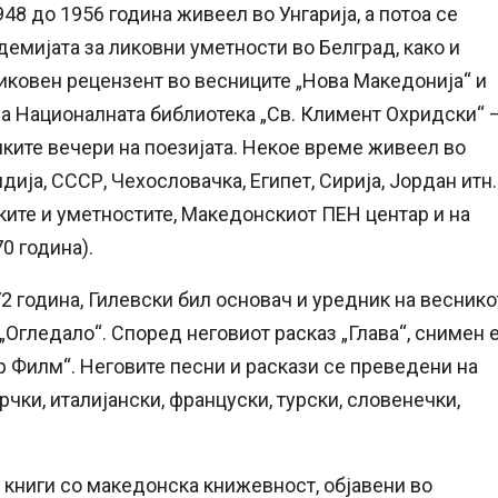
948 до 1956 година живеел во Унгарија, а потоа се
демијата за ликовни уметности во Белград, како и
ликовен рецензент во весниците „Нова Македонија“ и
на Националната библиотека „Св. Климент Охридски“ 
ушките вечери на поезијата. Некое време живеел во
ндија, СССР, Чехословачка, Египет, Сирија, Јордан итн.
уките и уметностите, Македонскиот ПЕН центар и на
0 година).
2 година, Гилевски бил основач и уредник на веснико
 „Огледало“. Според неговиот расказ „Глава“, снимен 
р Филм“. Неговите песни и раскази се преведени на
грчки, италијански, француски, турски, словенечки,
 книги со македонска книжевност, објавени во