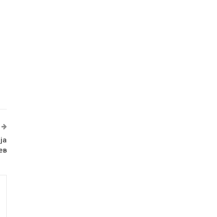
ја
ев