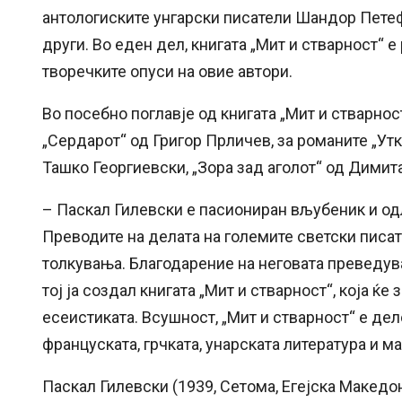
антологиските унгарски писатели Шандор Петеф
други. Во еден дел, книгата „Мит и стварност“ 
творечките опуси на овие автори.
Во посебно поглавје од книгата „Мит и стварно
„Сердарот“ од Григор Прличев, за романите „Ут
Ташко Георгиевски, „Зора зад аголот“ од Димит
– Паскал Гилевски е пасиониран вљубеник и од
Преводите на делата на големите светски писат
толкувања. Благодарение на неговата преведувач
тој ја создал книгата „Мит и стварност“, која ќ
есеистиката. Всушност, „Мит и стварност“ е дел
француската, грчката, унарската литература и 
Паскал Гилевски (1939, Сетома, Егејска Македон