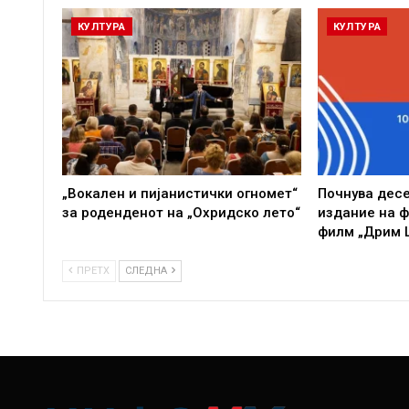
КУЛТУРА
КУЛТУРА
„Вокален и пијанистички огномет“
Почнува десе
за роденденот на „Охридско лето“
издание на ф
филм „Дрим 
ПРЕТХ
СЛЕДНА