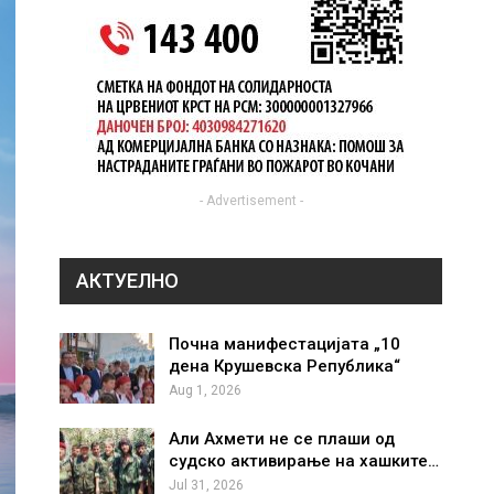
- Advertisement -
АКТУЕЛНО
Почна манифестацијата „10
дена Крушевска Република“
Aug 1, 2026
Али Ахмети не се плаши од
судско активирање на хашките…
Jul 31, 2026