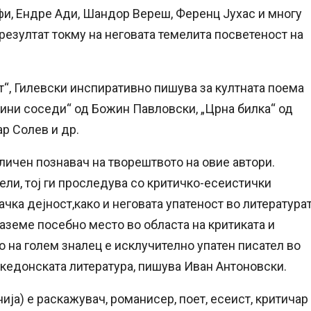
и, Ендре Ади, Шандор Вереш, Ференц Јухас и многу
е резултат токму на неговата темелита посветеност на
ст“, Гилевски инспиративно пишува за култната поема
кини соседи“ од Божин Павловски, „Црна билка“ од
ар Солев и др.
личен познавач на творештвото на овие автори.
ели, тој ги проследува со критичко-есеистички
ка дејност,како и неговата упатеност во литературат
е заземе посебно место во областа на критиката и
о на голем зналец е исклучително упатен писател во
македонската литература, пишува Иван Антоновски.
ија) е раскажувач, романисер, поет, есеист, критичар