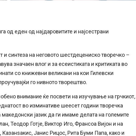
га од еден од најдаровитите и најсестрани
ат и синтеза на неговото шестдецениско творечко –
вува значаен влог и за есеистиката и критиката во
инати со книжевни великани на кои Гилевски
роучувајќи го нивното творештво.
обено внимание ќе посвети на изучување на грчкиот,
седнатост во изминативе шеесет години творечка
 македонски јазик да ги имаме делата на големите
н, Теодор Готје, Виктор Иго, Франсоа Вијон и на
 Казанѕакис, Јанис Рицос, Рита Буми Папа, како и