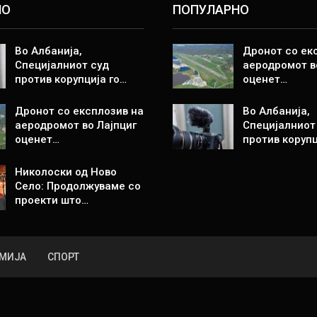
НО
ПОПУЛАРНО
Во Албанија,
Дронот со ек
Специјалниот суд
аеродромот в
против корупција го…
оценет…
Дронот со експлозив на
Во Албанија,
аеродромот во Лајпциг
Специјалниот
оценет…
против корупц
Николоски од Ново
Село: Продолжуваме со
проекти што…
МИЈА
СПОРТ