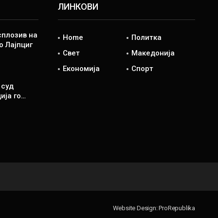
ЛИНКОВИ
сплозив на
Home
Политка
о Лајпциг
Свет
Македонија
Економија
Спорт
 суд
ија го…
Website Design:
ProRepublika